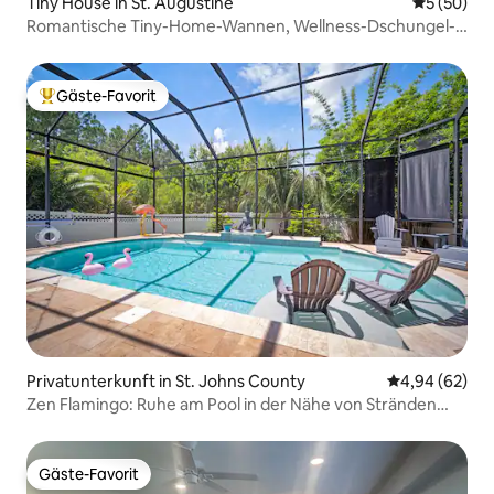
Tiny House in St. Augustine
Durchschni
5 (50)
Romantische Tiny-Home-Wannen, Wellness-Dschungel-
Oase, Neu
Gäste-Favorit
Beliebter Gäste-Favorit.
Privatunterkunft in St. Johns County
Durchschnittl
4,94 (62)
Zen Flamingo: Ruhe am Pool in der Nähe von Stränden
und TPC
Gäste-Favorit
Gäste-Favorit