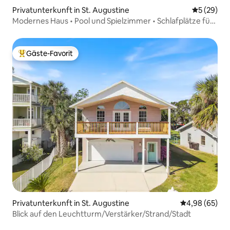
Privatunterkunft in St. Augustine
Durchschni
5 (29)
Modernes Haus • Pool und Spielzimmer • Schlafplätze für
10 Personen
Gäste-Favorit
Beliebter Gäste-Favorit.
Privatunterkunft in St. Augustine
Durchschnittl
4,98 (65)
Blick auf den Leuchtturm/Verstärker/Strand/Stadt