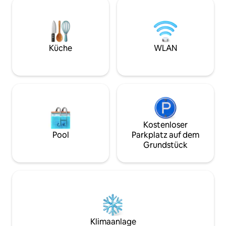
Fernseher, Spiele
erkundet hast. Parkplätze abseits der
gemütlichen Aufe
Straße sind inbegriffen. Restaurants,
verfügt. Beginne 
Bars, Coffeeshops und lokale Favoriten
frischen Eiern von
sind nur wenige Schritte entfernt.
Hühnern – ein Erle
Perfekt für einen romantischen
Küche
WLAN
bauernhoffrisch al
Kurzurlaub, einen Wochenendausflug
unvergesslich anf
oder einen besonderen Anlass.
wurde entworfen,
Besondere Wünsche und Unterkünfte
Aufenthalt unverg
sind verfügbar, um deinen Aufenthalt
unvergesslich zu machen.
Kostenloser
Pool
Parkplatz auf dem
Grundstück
Klimaanlage