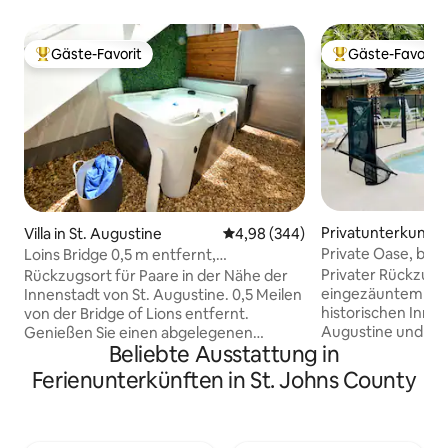
Gäste-Favorit
Gäste-Favorit
Beliebter Gäste-Favorit.
Beliebter Gäste-F
Privatunterkunft i
Villa in St. Augustine
Durchschnittliche Bewertung: 4
4,98 (344)
ne
Private Oase, behe
Loins Bridge 0,5 m entfernt,
die Erwartungen
2 Schlafzimmer, privater Whirlpool
Privater Rückzugs
Rückzugsort für Paare in der Nähe der
eingezäuntem Lan
Innenstadt von St. Augustine. 0,5 Meilen
historischen Innen
von der Bridge of Lions entfernt.
Augustine und 25
Genießen Sie einen abgelegenen
Beliebte Ausstattung in
Dieses eingezäun
Innenhof, einen entspannenden
eine perfekte Mis
Wasserbrunnen und einen neuen
Ferienunterkünften in St. Johns County
Entspannung, Spa
Whirlpool für 4 Personen. Entspanne
Genieße deinen pr
dich und beobachte den
die Kinder ihren 
Sonnenuntergang in einer friedlichen
Poolhaus genießen
Umgebung, nachdem du die Gegend