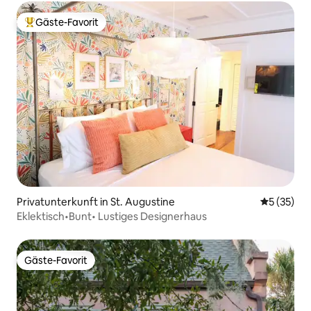
Gäste-Favorit
Beliebter Gäste-Favorit.
Privatunterkunft in St. Augustine
Durchschn
5 (35)
Eklektisch•Bunt• Lustiges Designerhaus
Gäste-Favorit
Gäste-Favorit