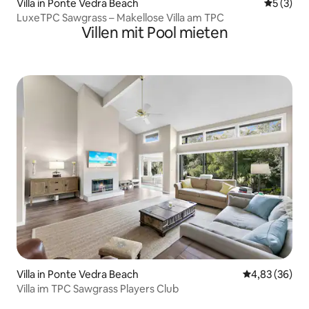
Villa in Ponte Vedra Beach
Durchsch
5 (3)
LuxeTPC Sawgrass – Makellose Villa am TPC
Villen mit Pool mieten
Villa in Ponte Vedra Beach
Durchschnittl
4,83 (36)
Villa im TPC Sawgrass Players Club