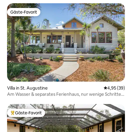
Gäste-Favorit
Gäste-Favorit
Villa in St. Augustine
Durchschnittl
4,95 (39)
Am Wasser & separates Ferienhaus, nur wenige Schritte
von der Stadt entfernt, Whirlpool
Gäste-Favorit
Beliebter Gäste-Favorit.