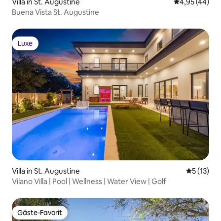
Villa in St. Augustine
Durchschnittl
4,95 (44)
Buena Vista St. Augustine
Luxe
Luxe
Villa in St. Augustine
Durchschn
5 (13)
Vilano Villa | Pool | Wellness | Water View | Golf
Gäste-Favorit
Gäste-Favorit