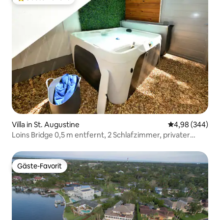
Beliebter Gäste-Favorit.
Villa in St. Augustine
Durchschnittli
4,98 (344)
Loins Bridge 0,5 m entfernt, 2 Schlafzimmer, privater
Whirlpool
Gäste-Favorit
Gäste-Favorit