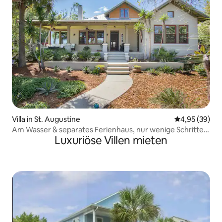
Villa in St. Augustine
Durchschnittl
4,95 (39)
Am Wasser & separates Ferienhaus, nur wenige Schritte
Luxuriöse Villen mieten
von der Stadt entfernt, Whirlpool