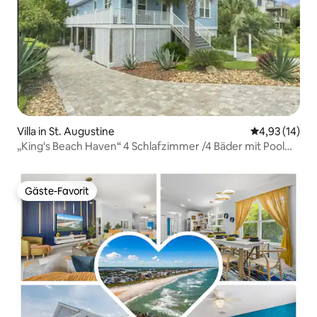
Villa in St. Augustine
Durchschnitt
4,93 (14)
„King's Beach Haven“ 4 Schlafzimmer /4 Bäder mit Pool
und Spa!
Gäste-Favorit
Gäste-Favorit