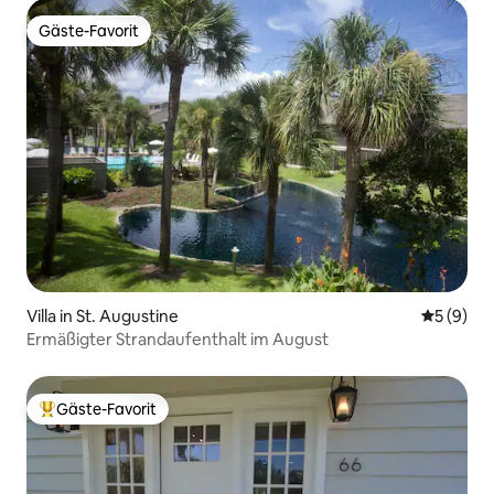
Gäste-Favorit
Gäste-Favorit
Villa in St. Augustine
Durchschn
5 (9)
Ermäßigter Strandaufenthalt im August
Gäste-Favorit
Beliebter Gäste-Favorit.