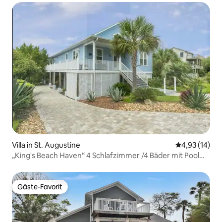
Villa in St. Augustine
Durchschnitt
4,93 (14)
„King's Beach Haven“ 4 Schlafzimmer /4 Bäder mit Pool
und Spa!
Gäste-Favorit
Gäste-Favorit