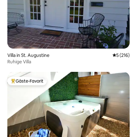
Villa in St. Augustine
Durchschni
5 (216)
Ruhige Villa
Gäste-Favorit
Beliebter Gäste-Favorit.