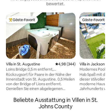
bewertet.
Gäste-Favorit
Gäste-Favorit
Beliebter Gäste-Favorit.
Gäste-Favorit
Villa in Jacksonvill
Villa in St. Augustine
Durchschnittliche Bewertung: 4
4,98 (344)
Modernes Poolpara
Loins Bridge 0,5 m entfernt,
des Jahrhunderts
2 Schlafzimmer, privater Whirlpool
Hab Spaß mit der g
Rückzugsort für Paare in der Nähe der
dieser stilvollen 
Innenstadt von St. Augustine. 0,5 Meilen
moderne Haus aus
von der Bridge of Lions entfernt.
Jahrhunderts verf
Genießen Sie einen abgelegenen
im Palm Springs-St
Innenhof, einen entspannenden
privaten Pool-/Hof
Wasserbrunnen und einen neuen
Beliebte Ausstattung in Villen in St.
Schlafzimmer und
Whirlpool für 4 Personen. Entspanne
Johns County
Unterhalterparadi
dich und beobachte den