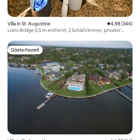
Villa in St. Augustine
Durchschnittli
4,98 (344)
Loins Bridge 0,5 m entfernt, 2 Schlafzimmer, privater
Whirlpool
Gäste-Favorit
Gäste-Favorit