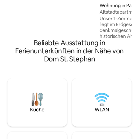
Wohnraum hat ein Fenster zu einem
Wohnung in Passa
Schulhof in dem zeitweise Schüler
Altstadtapartmen
lärmen. Die Wohnung ist mit allem
Unser 1-Zimmer-A
ausgestattet, was man braucht, also
liegt im Erdgescho
ausreichend Wäsche, Geschirr,
denkmalgeschützt
Kücheneinrichtung, etc. Sie ist ideal
historischen Altst
geeignet für 2 Personen, eine
Beliebte Ausstattung in
Fensterseite öffne
zusätzliche Schlafcouch ist jedoch
kleinen, sonnigen 
Ferienunterkünften in der Nähe von
vorhanden.
Oase mitten in der
Dom St. Stephan
Tür beginnt das 
Gassengewirr run
und Residenzplatz
Restaurants. Der
Rathaus sind nur 
fünfminütigen Spa
ideal für Kulturfr
Stadtentdecker.
Küche
WLAN