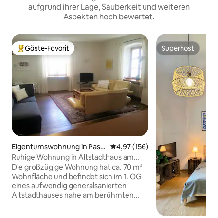
aufgrund ihrer Lage, Sauberkeit und weiteren
Aspekten hoch bewertet.
Gäste-Favorit
Superhost
Beliebter Gäste-Favorit.
Superhost
Eigentumswohnung in Pass
Durchschnittliche Bewertung: 4
4,97 (156)
au
Ruhige Wohnung in Altstadthaus am
Dreiflußeck
Die großzügige Wohnung hat ca. 70 m²
Wohnfläche und befindet sich im 1. OG
eines aufwendig generalsanierten
Altstadthauses nahe am berühmten
Passauer Dreiflußeck direkt am Inn. Die
Lage ist sehr ruhig, lediglich der