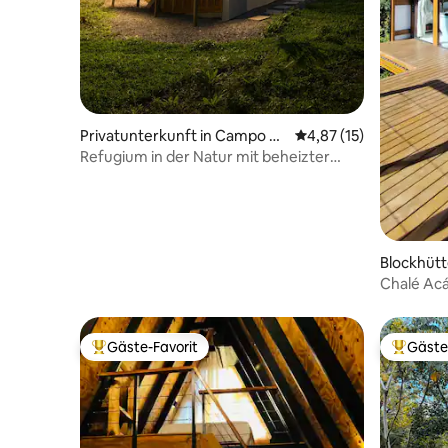
Privatunterkunft in Campo Al
Durchschnittliche Be
4,87 (15)
egre
Refugium in der Natur mit beheizter
Badewanne und Kamin
Blockhütt
Chalé Acá
Gäste-Favorit
Gäste
Beliebter Gäste-Favorit.
Beliebte