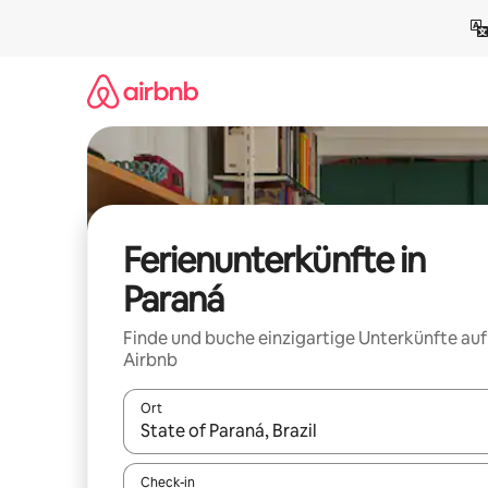
Zu
Inhalten
springen
Ferienunterkünfte in
Paraná
Finde und buche einzigartige Unterkünfte auf
Airbnb
Ort
Wenn Ergebnisse verfügbar sind, navigiere mit d
Check-in