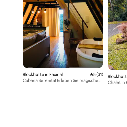
Blockhütte in Faxinal
Durchschnittliche
5 (31)
Blockhütt
Cabana Serenitá! Erleben Sie magische
Chalet in
Momente!
Lagune