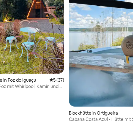
 Bewertung: 5 von 5, 31 Bewertungen
e in Foz do Iguaçu
Durchschnittliche Bewertung: 5 von 5, 
5 (37)
 Foz mit Whirlpool, Kamin und
Blockhütte in Ortigueira
Cabana Costa Azul - Hütte mit 