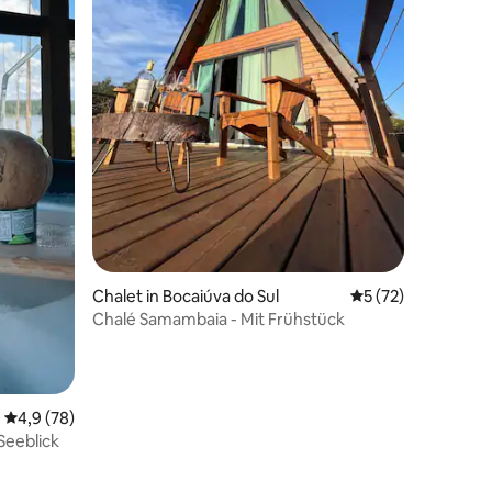
37 Bewertungen
Chalet in Bocaiúva do Sul
Durchschnittliche
5 (72)
Chalé Samambaia - Mit Frühstück
Durchschnittliche Bewertung: 4,9 von 5, 78 Bewertungen
4,9 (78)
Seeblick