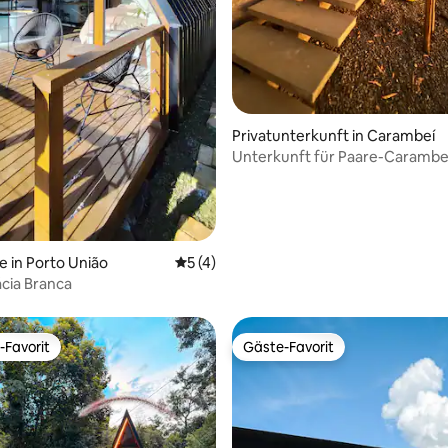
wertung: 4,87 von 5, 15 Bewertungen
Privatunterkunft in Carambeí
Unterkunft für Paare-Carambe
e in Porto União
Durchschnittliche Bewertung: 5 von 5,
5 (4)
cia Branca
-Favorit
Gäste-Favorit
r Gäste-Favorit.
Gäste-Favorit