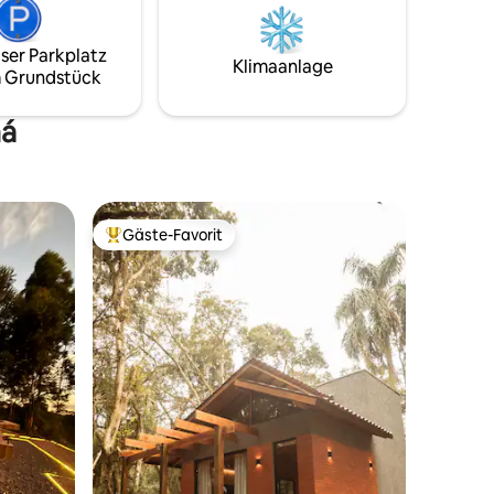
 Parkplatz
einzigartigen und unvergesslichen Blick
angen
bietet. Eine Einladung zur Besinnung,
Santos
Stille und dem Luxus, inmitten der Natur
ser Parkplatz
Klimaanlage
eiten
zu sein.
 Grundstück
ná
Gäste-Favorit
Beliebter Gäste-Favorit.