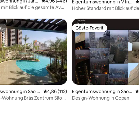
swohnung in Jardi
Durchschnittliche Bewertung: 4,96 von 5, 4
4,96 (446)
Eigentumswohnung in V Ingl
D
it Blick auf die gesamte Av
esa, Campos do Jordão
Hoher Standard mit Blick auf d
vom 20. Stock
Meter entfernten Capivari
st
Gäste-Favorit
st
Gäste-Favorit
rtung: 4,96 von 5, 141 Bewertungen
swohnung in São P
Durchschnittliche Bewertung: 4,86 von 5, 1
4,86 (112)
Eigentumswohnung in São P
D
aulo
-Wohnung Brás Zentrum São
Design-Wohnung in Copan