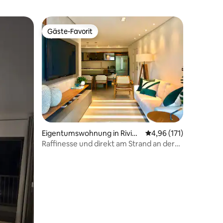
Gäste-Favorit
Gäste-Favorit
65 Bewertungen
Eigentumswohnung in Rivier
Durchschnittliche Bew
4,96 (171)
a de São Lourenço
Raffinesse und direkt am Strand an der
Riviera