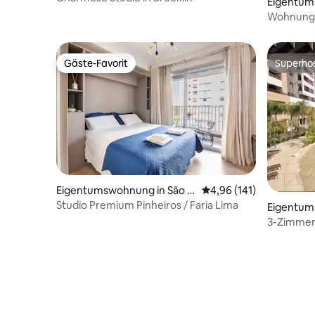
Eigentum
ns
Wohnung m
Paulista 
Gäste-Favorit
Superho
Gäste-Favorit
Superho
Eigentumswohnung in São P
Durchschnittliche Bewe
4,96 (141)
aulo
Studio Premium Pinheiros / Faria Lima
Eigentum
aulo
3-Zimmer
Paulo