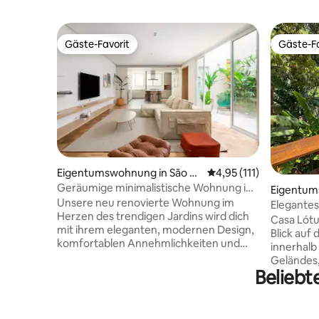
Gäste-Favorit
Gäste-Fa
Gäste-Favorit
Gäste-Fa
Eigentumswohnung in São Pa
Durchschnittliche Bew
4,95 (111)
ulo
Geräumige minimalistische Wohnung im
Eigentum
Herzen von Jardins
Unsere neu renovierte Wohnung im
ela
Elegantes
Herzen des trendigen Jardins wird dich
Naturpar
Casa Lótu
mit ihrem eleganten, modernen Design,
Blick auf
komfortablen Annehmlichkeiten und
innerhalb
erstklassiger Lage beeindrucken. In
Geländes,
einem charmanten Gebäude aus der
Beliebt
Grundstück
Mitte des Jahrhunderts bist du nur
ist, mit n
wenige Schritte von den besten
Wasserfal
Restaurants, Einkaufsmöglichkeiten und
verteilte