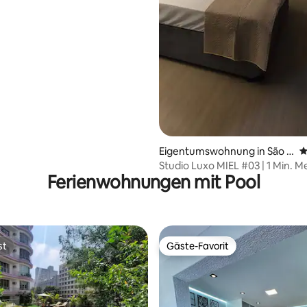
Eigentumswohnung in São P
D
aulo
Studio Luxo MIEL #03 | 1 Min. M
Ferienwohnungen mit Pool
Lima
st
Gäste-Favorit
st
Gäste-Favorit