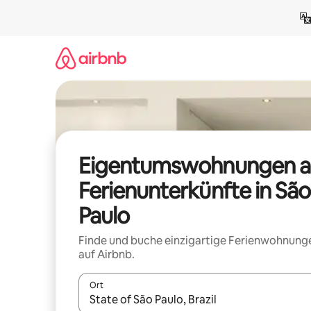
Zu
Inhalten
springen
Eigentumswohnungen a
Ferienunterkünfte in São
Paulo
Finde und buche einzigartige Ferienwohnung
auf Airbnb.
Ort
Wenn Ergebnisse verfügbar sind, navigiere mit d