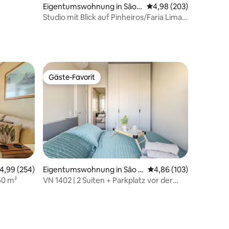
Eigentumswohnung in São P
Durchschnittliche Bew
4,98 (203)
aulo
Studio mit Blick auf Pinheiros/Faria Lima-
Metro
Gäste-Favorit
Gäste-Favorit
urchschnittliche Bewertung: 4,99 von 5, 254 Bewertungen
4,99 (254)
Eigentumswohnung in São P
Durchschnittliche Bew
4,86 (103)
21 Bewertungen
aulo
60 m²
VN 1402 | 2 Suiten + Parkplatz vor der
Allianz