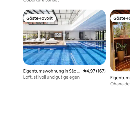
Gäste-Favorit
Gäste-Fa
Gäste-Favorit
Gäste-Fa
Eigentumswohnung in São P
Durchschnittliche Bewe
4,97 (167)
aulo
Loft, stilvoll und gut gelegen
Eigentum
omé das 
Ohana de