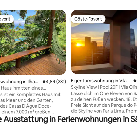
vorit
Gäste-Favorit
vorit
Gäste-Favorit
ertung: 4,95 von 5, 111 Bewertungen
Eigentumswohnung in Vila
D
swohnung in Ilhab
Durchschnittliche Bewertung: 4,89 von 5, 2
4,89 (231)
Olímpia
Skyline View | Pool 20F | Vila Olí
 Haus inmitten eines
Itaim SP
Lasse dich im One Eleven von S
adieses
s ist ein komplettes Haus mit
zu deinen Füßen wecken. 18. Et
 das Meer und den Garten,
Freie Sicht auf den Parque do 
 des Casas D'Água Doce-
die Skyline von Faria Lima. Pr
 einem 7.000 m² großen
zwischen Vila Olímpia und Itaim
e Ausstattung in Ferienwohnungen in S
, das in die Natur integriert
Zimmer mit Verdunkelungsvor
atürlichen Pools, einem
600-Mbit/s-Internetzugang, 4K
l, Meerblick und anderen gut
Fernseher, Klimaanlage und ei
n Häusern. Das Haus bietet