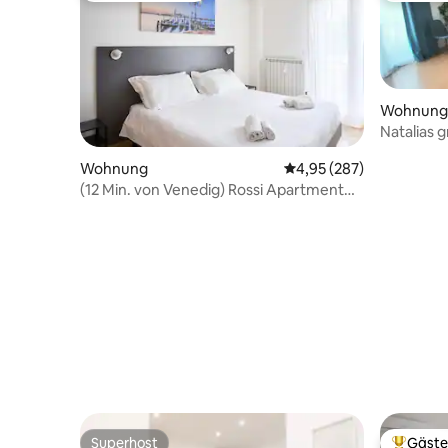
Wohnung
Natalias
Wohnung
Durchschnittliche Bewe
4,95 (287)
(12 Min. von Venedig) Rossi Apartment
Kostenlose Parkplätze
Superhost
Gäste