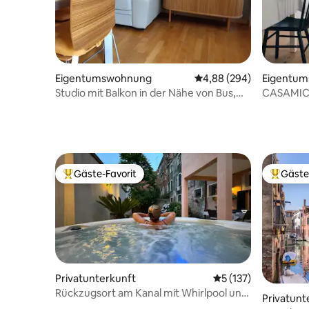
Eigentumswohnung
Durchschnittliche Bewe
4,88 (294)
Eigentu
Studio mit Balkon in der Nähe von Bus,
CASAMIC
Zügen und Zentrum
Gäste-Favorit
Gäste
Beliebter Gäste-Favorit.
Beliebte
Privatunterkunft
Durchschnittliche B
5 (137)
Rückzugsort am Kanal mit Whirlpool und
Privatunt
Garten