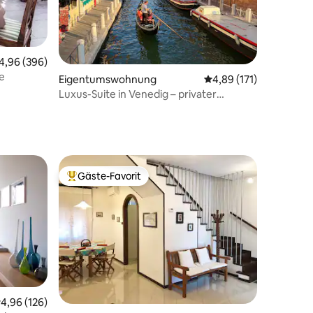
urchschnittliche Bewertung: 4,96 von 5, 396 Bewertungen
4,96 (396)
de
35 Bewertungen
Eigentumswohnung
Durchschnittliche Bew
4,89 (171)
Luxus-Suite in Venedig – privater
Whirlpool & Design
Gäste-Favorit
Beliebter Gäste-Favorit.
38 Bewertungen
urchschnittliche Bewertung: 4,96 von 5, 126 Bewertungen
4,96 (126)