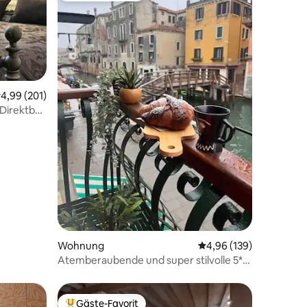
05 Bewertungen
urchschnittliche Bewertung: 4,99 von 5, 201 Bewertungen
4,99 (201)
Direktbus
Wohnung
Durchschnittliche Bew
4,96 (139)
Atemberaubende und super stilvolle 5*-
Wohnung am Kanal!
Gäste-Favorit