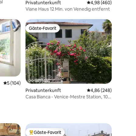
al
Privatunterkunft
Durchschnittliche Bew
4,98 (460)
Viane Haus 12 Min. von Venedig entfernt
Gäste-Favorit
Gäste-Favorit
49 Bewertungen
Durchschnittliche Bewertung: 5 von 5, 104 Bewertungen
5 (104)
Privatunterkunft
Durchschnittliche Bew
4,86 (248)
Casa Bianca - Venice-Mestre Station, 10
schläft
Gäste-Favorit
Beliebter Gäste-Favorit.