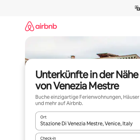
Zu
Inhalten
springen
Unterkünfte in der Nähe
von Venezia Mestre
Buche einzigartige Ferienwohnungen, Häuser
und mehr auf Airbnb.
Ort
Wenn Ergebnisse verfügbar sind, navigiere mit d
Check-in