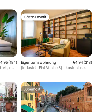
Gäste-Favorit
Gäste-Favorit
urchschnittliche Bewertung: 4,95 von 5, 184 Bewertungen
4,95 (184)
Eigentumswohnung
Durchschnittliche Bew
4,94 (318)
ort, in
[Industrial Flat Venice 8] + kostenlose
54 Bewertungen
Parkplätze | Terrasse
Superhost
Superhost