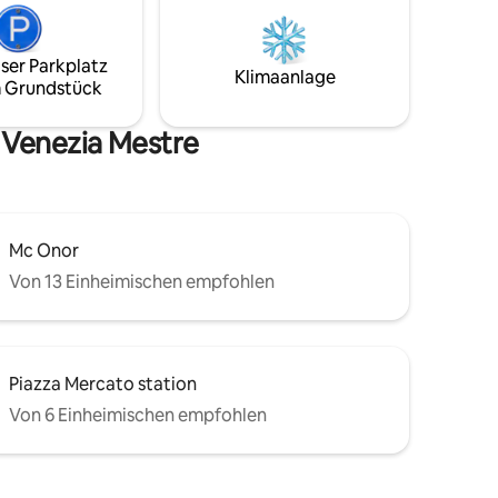
N, eine
Flughafen mit Shuttle vom Bahnhof vor
gige
dem Haus. 35 min von Padua/ 1.25h von
für uns
Verona / 35 min von Treviso. In der Nähe
ser Parkplatz
er, dass
von Supermarkt, Apotheken und
Klimaanlage
 Grundstück
erden.
Restaurants.
 Venezia Mestre
Mc Onor
Von 13 Einheimischen empfohlen
Piazza Mercato station
Von 6 Einheimischen empfohlen