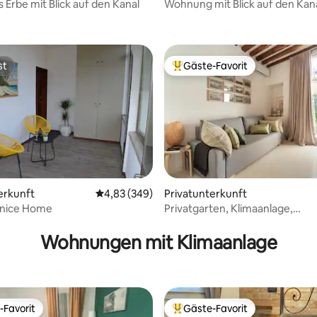
 Erbe mit Blick auf den Kanal
Wohnung mit Blick auf den Kan
st
Gäste-Favorit
st
Beliebter Gäste-Favorit.
rtung: 4,93 von 5, 253 Bewertungen
erkunft
Durchschnittliche Bewertung: 4,83 von 5, 3
4,83 (349)
Privatunterkunft
nice Home
Privatgarten, Klimaanlage,
Waschmaschine und Trockner
Wohnungen mit Klimaanlage
-Favorit
Gäste-Favorit
r Gäste-Favorit.
Beliebter Gäste-Favorit.