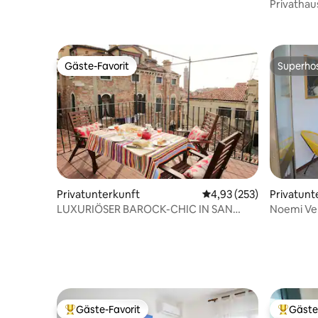
Privathaus
Gäste-Favorit
Superho
Gäste-Favorit
Superho
Privatunterkunft
Durchschnittliche Bewe
4,93 (253)
Privatunt
LUXURIÖSER BAROCK-CHIC IN SAN
Noemi Ve
MARCO MIT DACHTERRASSE
Gäste-Favorit
Gäste
Beliebter Gäste-Favorit.
Beliebte