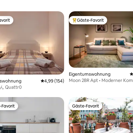
vorit
Gäste-Favorit
vorit
Beliebter Gäste-Favorit.
ertung: 4,95 von 5, 131 Bewertungen
Eigentumswohnung
D
Moon 2BR Apt • Moderner Komf
mswohnung
Durchschnittliche Bewertung: 4,99 von 5, 1
4,99 (154)
der Nähe von Venedig
rt0 よん Quattr0
-Favorit
Gäste-Favorit
r Gäste-Favorit.
Gäste-Favorit