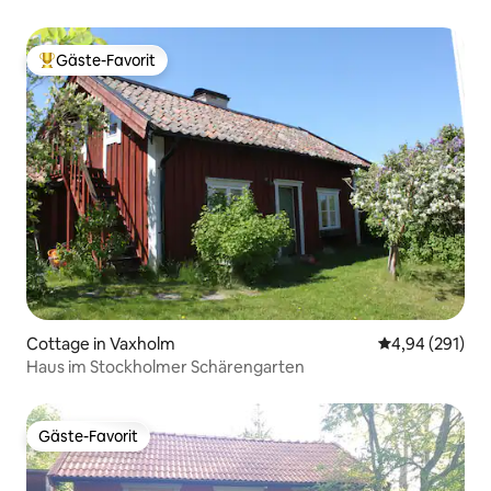
Gäste-Favorit
Beliebter Gäste-Favorit.
Cottage in Vaxholm
Durchschnittli
4,94 (291)
Haus im Stockholmer Schärengarten
Gäste-Favorit
Gäste-Favorit