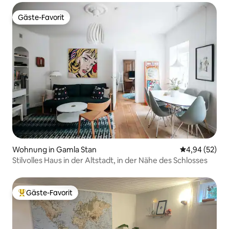
Gäste-Favorit
Gäste-Favorit
Wohnung in Gamla Stan
Durchschnittl
4,94 (52)
Stilvolles Haus in der Altstadt, in der Nähe des Schlosses
Gäste-Favorit
Beliebter Gäste-Favorit.