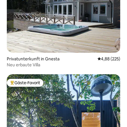
Privatunterkunft in Gnesta
Durchschnittli
4,88 (225)
Neu erbaute Villa
Gäste-Favorit
Beliebter Gäste-Favorit.