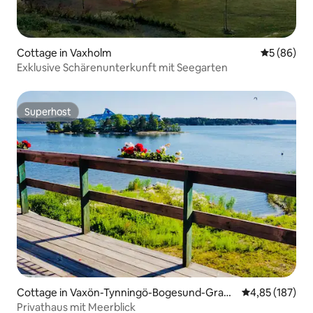
Cottage in Vaxholm
Durchschni
5 (86)
Exklusive Schärenunterkunft mit Seegarten
Superhost
Superhost
Cottage in Vaxön-Tynningö-Bogesund-Gran
Durchschnittl
4,85 (187)
holmen
Privathaus mit Meerblick