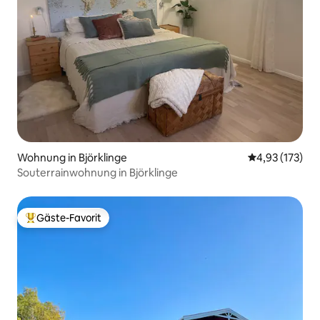
Wohnung in Björklinge
Durchschnittl
4,93 (173)
Souterrainwohnung in Björklinge
Gäste-Favorit
Beliebter Gäste-Favorit.