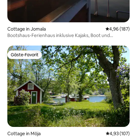
Cottage in Jomala
Durchschnittli
4,96 (187)
Bootshaus-Ferienhaus inklusive Kajaks, Boot und
Fahrräder
Gäste-Favorit
Gäste-Favorit
Cottage in Möja
Durchschnittl
4,93 (107)