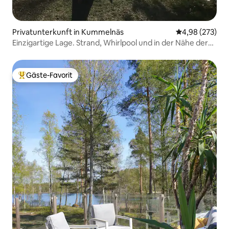
Privatunterkunft in Kummelnäs
Durchschnittli
4,98 (273)
Einzigartige Lage. Strand, Whirlpool und in der Nähe der
Stadt.
Gäste-Favorit
Beliebter Gäste-Favorit.