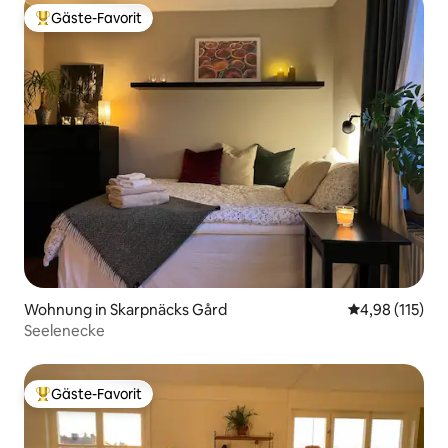
Gäste-Favorit
Beliebter Gäste-Favorit.
Wohnung in Skarpnäcks Gård
Durchschnittl
4,98 (115)
Seelenecke
Gäste-Favorit
Beliebter Gäste-Favorit.