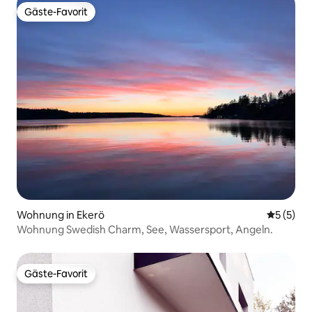
Gäste-Favorit
Gäste-Favorit
Wohnung in Ekerö
Durchsch
5 (5)
Wohnung Swedish Charm, See, Wassersport, Angeln.
Gäste-Favorit
Gäste-Favorit