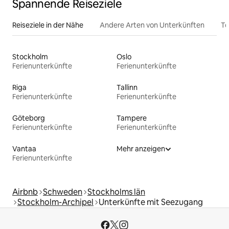
Spannende Reiseziele
Reiseziele in der Nähe
Andere Arten von Unterkünften
To
Stockholm
Oslo
Ferienunterkünfte
Ferienunterkünfte
Riga
Tallinn
Ferienunterkünfte
Ferienunterkünfte
Göteborg
Tampere
Ferienunterkünfte
Ferienunterkünfte
Vantaa
Mehr anzeigen
Ferienunterkünfte
Airbnb
Schweden
Stockholms län
Stockholm-Archipel
Unterkünfte mit Seezugang