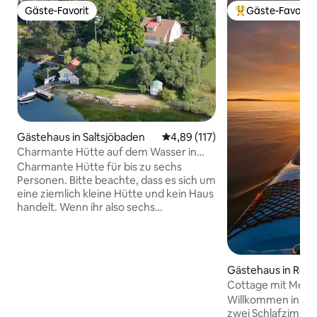
Gäste-Favorit
Gäste-Favorit
Gäste-Favorit
Beliebter Gäste-F
Gästehaus in Saltsjöbaden
Durchschnittliche Bewertung: 4
4,89 (117)
Charmante Hütte auf dem Wasser in
Saltsjöbaden
Charmante Hütte für bis zu sechs
Personen. Bitte beachte, dass es sich um
eine ziemlich kleine Hütte und kein Haus
handelt. Wenn ihr also sechs
Erwachsene seid und nicht an
skandinavische Hütten gewöhnt seid,
kann es sich etwas eng anfühlen.
Toilette in der Hütte und Zugang zu
Gästehaus in Resa
einer Dusche/Sauna in einem
Cottage mit Meerb
angrenzenden Gebäude und einem
Willkommen in di
Pavillon im Garten. Die Hütte wurde
zwei Schlafzimme
komplett neu dekoriert und eine neue