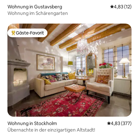
Wohnung in Gustavsberg
Durchschnitt
4,83 (12)
Wohnung im Schärengarten
Gäste-Favorit
Beliebter Gäste-Favorit.
Wohnung in Stockholm
Durchschnittli
4,83 (377)
Übernachte in der einzigartigen Altstadt!