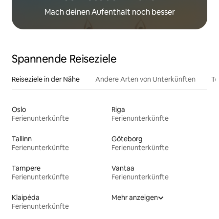
Mach deinen Aufenthalt noch besser
Spannende Reiseziele
Reiseziele in der Nähe
Andere Arten von Unterkünften
To
Oslo
Riga
Ferienunterkünfte
Ferienunterkünfte
Tallinn
Göteborg
Ferienunterkünfte
Ferienunterkünfte
Tampere
Vantaa
Ferienunterkünfte
Ferienunterkünfte
Klaipėda
Mehr anzeigen
Ferienunterkünfte