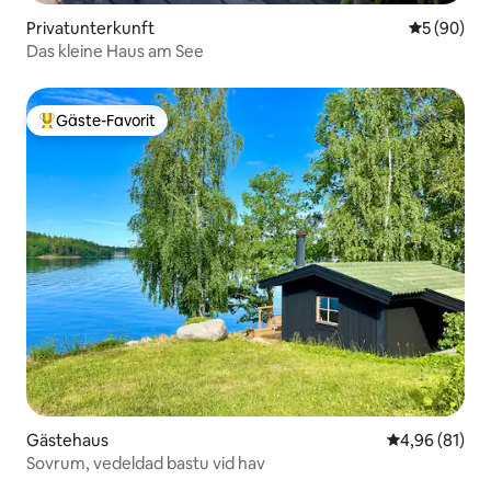
Privatunterkunft
Durchschni
5 (90)
Das kleine Haus am See
Gäste-Favorit
Beliebter Gäste-Favorit.
Gästehaus
Durchschnitt
4,96 (81)
Sovrum, vedeldad bastu vid hav