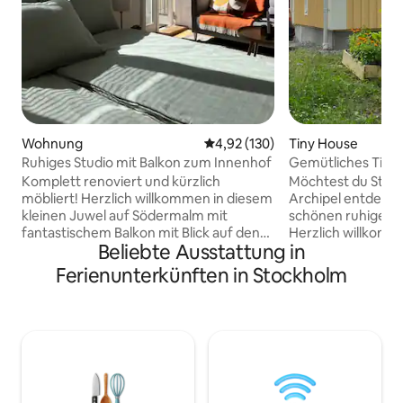
Wohnung
Durchschnittliche Bewertung: 4
4,92 (130)
Tiny House
Ruhiges Studio mit Balkon zum Innenhof
Gemütliches Tiny
Stockholm entfern
Komplett renoviert und kürzlich
Möchtest du Stoc
möbliert! Herzlich willkommen in diesem
Archipel entdecke
kleinen Juwel auf Södermalm mit
schönen ruhigen
fantastischem Balkon mit Blick auf den
Herzlich willkom
Beliebte Ausstattung in
Innenhof! Es ist eine Einzimmerwohnung
großen Tiny House 
mit einer Küchenzeile und einem schön
ausgestatteten K
Ferienunterkünften in Stockholm
gelegenen Balkon mit Blick nach Süden
modernen Badezim
auf den Innenhof. Bett von 160 cm und
einem bequemen S
Schlafsofa. Die Wohnung befindet sich in
gemütlichen Schla
zentraler, aber ruhiger Lage in einem
Abendessen am Es
Haus mit Aufzug und nur einen
draußen und genie
Katzensprung von der charmanten
sonnigen Holzterra
Nachbarschaft von SoFo entfernt. In der
unseren schönen 