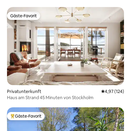
Gäste-Favorit
Gäste-Favorit
Privatunterkunft
Durchschnittl
4,97 (124)
Haus am Strand 45 Minuten von Stockholm
Gäste-Favorit
Beliebter Gäste-Favorit.