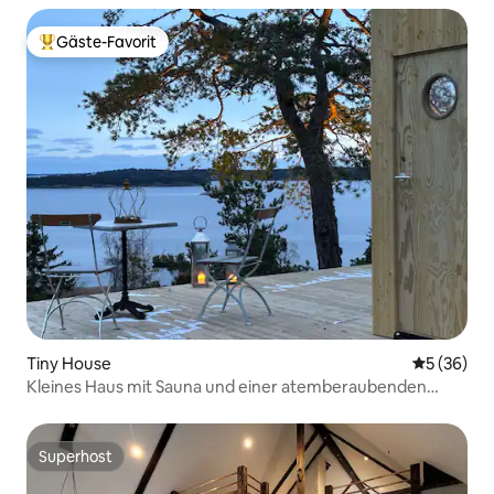
Gäste-Favorit
Beliebter Gäste-Favorit.
Tiny House
Durchschni
5 (36)
Kleines Haus mit Sauna und einer atemberaubenden
Aussicht
Superhost
Superhost