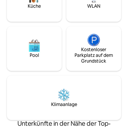
Gegend gibt es den schönen
und Handtücher si
Vitabergsparken, aber auch einige der
sogar Kaffee/Tee
Küche
WLAN
besten Restaurants und charmanten
bringt dich in nur
Barwege Stockholms.
Stockholm. Ein Auto
Kostenloser
Pool
Parkplatz auf dem
Grundstück
Klimaanlage
Unterkünfte in der Nähe der Top-