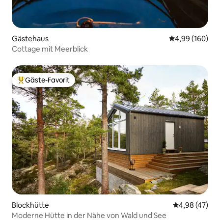
Gästehaus
Durchschnittli
4,99 (160)
Cottage mit Meerblick
Gäste-Favorit
Beliebter Gäste-Favorit.
Blockhütte
Durchschnittl
4,98 (47)
Moderne Hütte in der Nähe von Wald und See