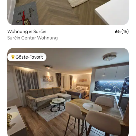
Wohnung in Surčin
Durchschn
5 (15)
Surčin Centar Wohnung
Gäste-Favorit
Beliebter Gäste-Favorit.