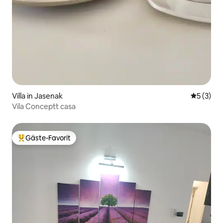
Villa in Jasenak
Durchsch
5 (3)
Vila Conceptt casa
Gäste-Favorit
Beliebter Gäste-Favorit.