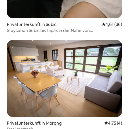
Privatunterkunft in Subic
Durchschnitt
4,61 (36)
Staycation Subic bis 15pax in der Nähe von
Strand/Einkaufszentrum/Wasserfällen
Privatunterkunft in Morong
Durchschnit
4,75 (4)