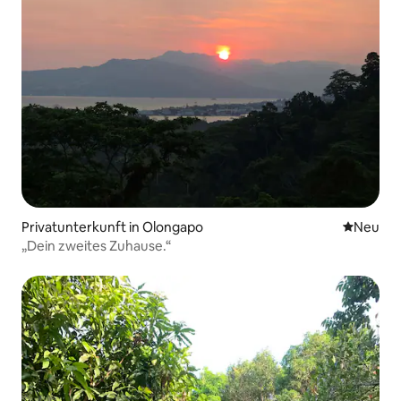
Privatunterkunft in Olongapo
Neue Unt
Neu
„Dein zweites Zuhause.“