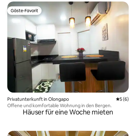
Gäste-Favorit
Gäste-Favorit
Privatunterkunft in Olongapo
Durchschn
5 (6)
Offene und komfortable Wohnung in den Bergen.
Häuser für eine Woche mieten