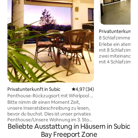
Privatunterkunft i
Freeport Zone
8 Schlafzimmer Su
Bay/300MBPS/Gro
Erlebe ein atemb
Veranda
mit 8 Schlafzimmer
zwei miteinander
mit 4 Schlafzimmer
nebeneinander li
Einheiten öffnen s
geräumigen, abge
auf der Rückseite,
Privatunterkunft in Subic
Durchschnittliche Bewertung: 
4,97 (34)
trinken und bequ
Penthouse-Rückzugsort mit Whirlpool +
beobachten. Im g
Aussicht / in der Nähe von Strand &
Bitte nimm dir einen Moment Zeit,
Subic Bay in einer 
SBMA
unsere Inseratsbeschreibung zu lesen,
geschlossenen Enk
bevor du buchst. Dies ist unser privates
Sicherheitsdienst
Penthouse/Unsere Wohnung im 3. Stock
kannst du Mahlzei
Beliebte Ausstattung in Häusern in Subic
in einer Villa 📍3 Minuten zu den
draußen auf der l
Stränden Barretto und Baloy 📍3
genießen. Dieser 
Bay Freeport Zone
Minuten zur aufblasbaren Insel 📍5
Gemeinschaftsrau