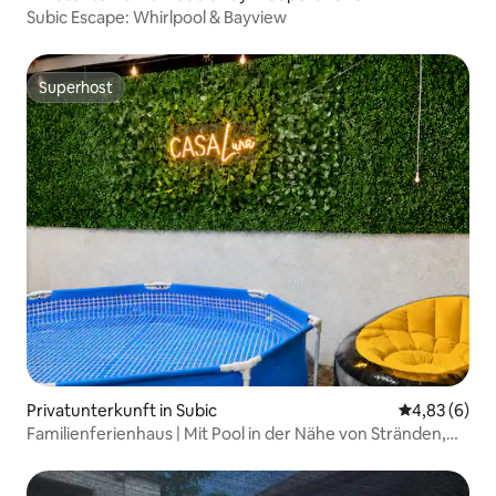
Subic Escape: Whirlpool & Bayview
Superhost
Superhost
Privatunterkunft in Subic
Durchschnitt
4,83 (6)
Familienferienhaus | Mit Pool in der Nähe von Stränden,
Subic