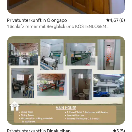
Privatunterkunft in Olongapo
Durchschnitt
4,67 (6)
1 Schlafzimmer mit Bergblick und KOSTENLOSEM
Parkplatz
Privatunterkunft in Dinalupihan
Durchsch
5 (5)