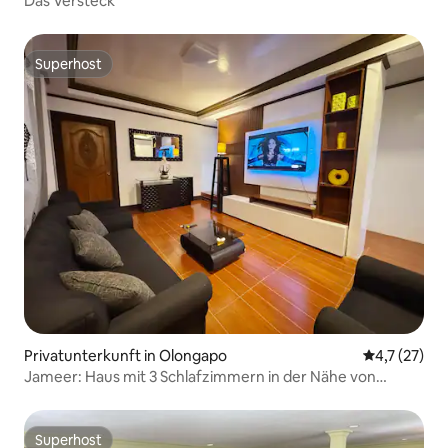
Das Versteck
Superhost
Superhost
Privatunterkunft in Olongapo
Durchschnit
4,7 (27)
Jameer: Haus mit 3 Schlafzimmern in der Nähe von
Strand, Yacht, aufblasbar
Superhost