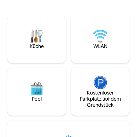
Minuten zum White Rock Beach Resort
Voraussetzungen 
📍15 Minuten bis SBMA / in der Nähe von
Familienerinneru
Subic Jacht-Tour 📍Abenteuer in der
Nähe des Ozeans 📍In der Nähe von
Zoobic Safari 📍In der Nähe von
Schießstand & Golf SBMA 📍Duty Free in
der Nähe & SM 📍In der Nähe von
internationalen Restaurants,
Küche
WLAN
Lebensmittelgeschäften (Puregold &
Bizmart), (7/11), Fast-Food-Ketten
(McDo, Jollibee) und Wet Market
Kostenloser
Pool
Parkplatz auf dem
Grundstück