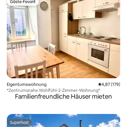
Gäste-Favorit
Gäste-Favorit
Eigentumswohnung
Durchschnittl
4,87 (179)
*Zentrumsnahe Wohlfühl-2-Zimmer-Wohnung*
Familienfreundliche Häuser mieten
Superhost
Superhost