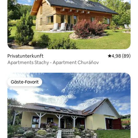
Privatunterkunft
Durchschnittl
4,98 (89)
Apartments Stachy - Apartment Churáňov
Gäste-Favorit
Gäste-Favorit