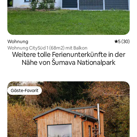
Wohnung
Durchschni
5 (30)
Wohnung CitySüd 1 (68m2) mit Balkon
Weitere tolle Ferienunterkünfte in der
Nähe von Šumava Nationalpark
Gäste-Favorit
Gäste-Favorit