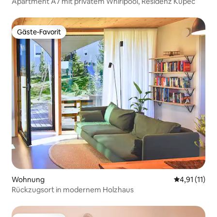
Apartment A7 mit privatem Whirlpool, Residenz Kupec
Gäste-Favorit
Gäste-Favorit
Wohnung
Durchschnitt
4,91 (11)
Rückzugsort in modernem Holzhaus