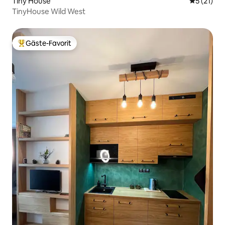
Tiny House
Durchschn
5 (21)
TinyHouse Wild West
Gäste-Favorit
Beliebter Gäste-Favorit.