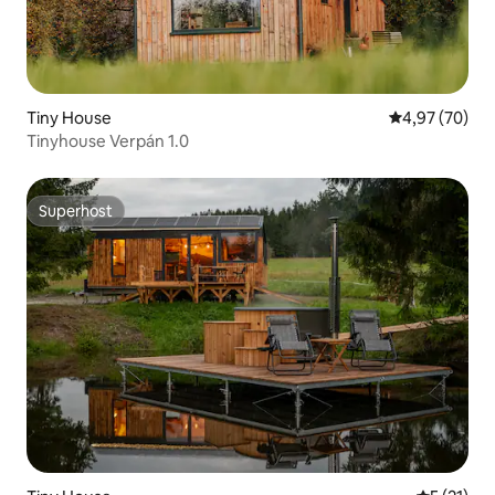
Tiny House
Durchschnittl
4,97 (70)
Tinyhouse Verpán 1.0
Superhost
Superhost