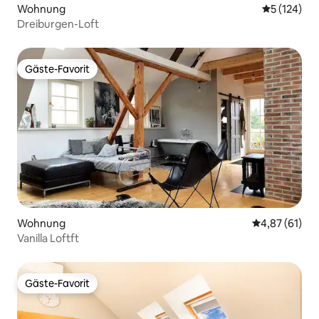
Wohnung
Durchschni
5 (124)
Dreiburgen-Loft
Gäste-Favorit
Gäste-Favorit
Wohnung
Durchschnitt
4,87 (61)
Vanilla Loftft
Gäste-Favorit
Gäste-Favorit