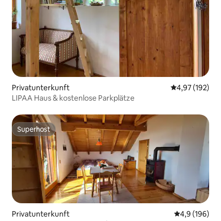
Privatunterkunft
Durchschnittl
4,97 (192)
LIPAA Haus & kostenlose Parkplätze
Superhost
Superhost
Privatunterkunft
Durchschnitt
4,9 (196)