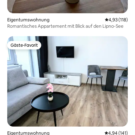
Eigentumswohnung
Durchschnittl
4,93 (118)
Romantisches Appartement mit Blick auf den Lipno-See
Gäste-Favorit
Gäste-Favorit
Eigentumswohnung
Durchschnittl
4,94 (141)