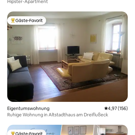
Hipster-Apartment
Gäste-Favorit
Beliebter Gäste-Favorit.
Eigentumswohnung
Durchschnittl
4,97 (156)
Ruhige Wohnung in Altstadthaus am Dreiflußeck
Gäste-Favorit