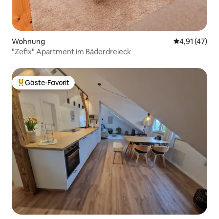
Wohnung
Durchschnitt
4,91 (47)
"Zefix" Apartment im Bäderdreieck
Gäste-Favorit
Beliebter Gäste-Favorit.