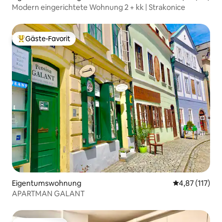
Modern eingerichtete Wohnung 2 + kk | Strakonice
Gäste-Favorit
Beliebter Gäste-Favorit.
Eigentumswohnung
Durchschnittl
4,87 (117)
APARTMAN GALANT