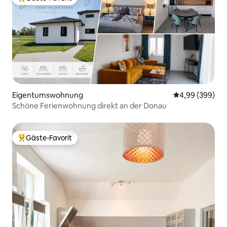
Beliebter Gäste-Favorit.
Eigentumswohnung
Durchschnittli
4,99 (399)
Schöne Ferienwohnung direkt an der Donau
Gäste-Favorit
Beliebter Gäste-Favorit.