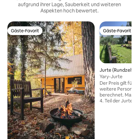
aufgrund ihrer Lage, Sauberkeit und weiteren
Aspekten hoch bewertet.
Gäste-Favorit
Gäste-Favorit
Gäste-Favorit
Gäste-Favorit
Jurte (Rundzelt)
Yary-Jurte
Der Preis gilt für 
weitere Person w
berechnet. Maxim
4. Teil der Jurte i
der vor Ort bezahl
Keine Sorge, wir 
Buchung rechtzeit
und alle zusätzlic
bestätigen. Genießen Sie den herrlichen
Blick auf den Teich