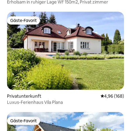
Erholsam in ruhiger Lage Wf 150m2, Privat zimmer
Gäste-Favorit
Gäste-Favorit
Privatunterkunft
Durchschnittli
4,96 (168)
Luxus-Ferienhaus Vila Plana
Gäste-Favorit
Gäste-Favorit