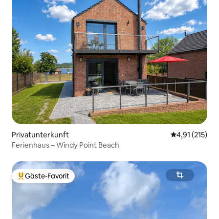
Privatunterkunft
Durchschnittl
4,91 (215)
Ferienhaus – Windy Point Beach
Gäste-Favorit
Beliebter Gäste-Favorit.