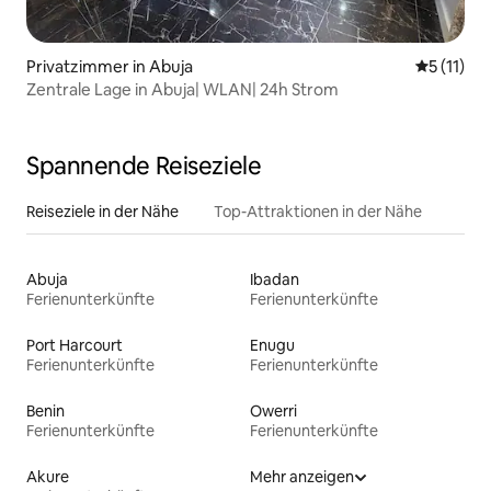
Privatzimmer in Abuja
Durchschn
5 (11)
Zentrale Lage in Abuja| WLAN| 24h Strom
Spannende Reiseziele
Reiseziele in der Nähe
Top-Attraktionen in der Nähe
Abuja
Ibadan
Ferienunterkünfte
Ferienunterkünfte
Port Harcourt
Enugu
Ferienunterkünfte
Ferienunterkünfte
Benin
Owerri
Ferienunterkünfte
Ferienunterkünfte
Akure
Mehr anzeigen