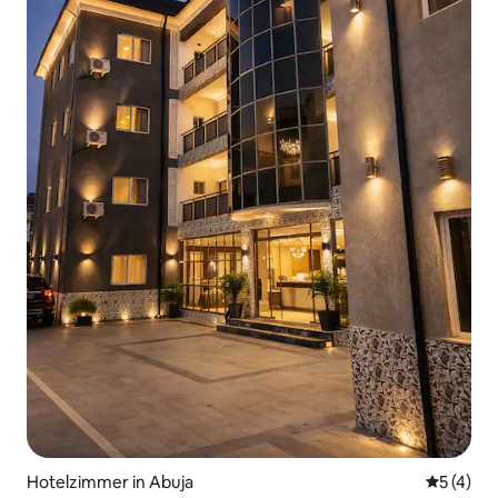
Hotelzimmer in Abuja
Durchsch
5 (4)