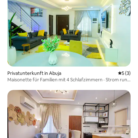
Privatunterkunft in Abuja
Durchsch
5 (3)
Maisonette für Familien mit 4 Schlafzimmern · Strom rund
um die Uhr · WLAN · PS5