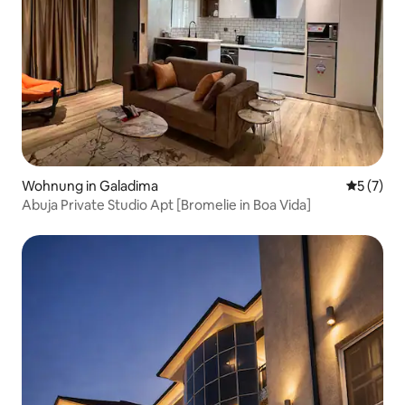
Wohnung in Galadima
Durchsch
5 (7)
Abuja Private Studio Apt [Bromelie in Boa Vida]