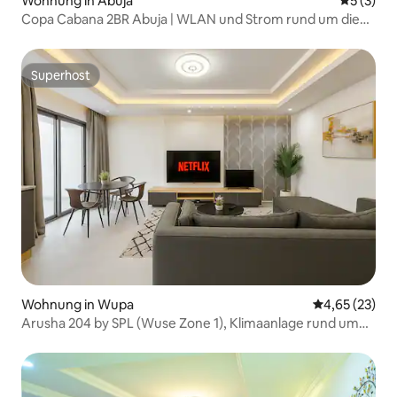
Wohnung in Abuja
Durchsch
5 (3)
Copa Cabana 2BR Abuja | WLAN und Strom rund um die
Uhr
Superhost
Superhost
Wohnung in Wupa
Durchschnitt
4,65 (23)
Arusha 204 by SPL (Wuse Zone 1), Klimaanlage rund um
die Uhr