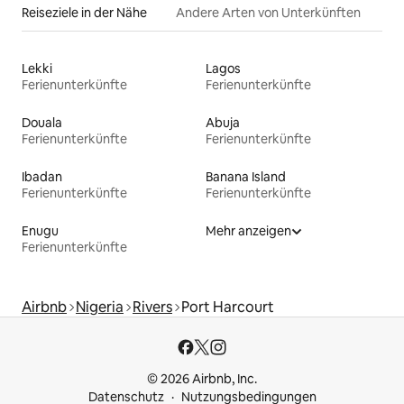
Reiseziele in der Nähe
Andere Arten von Unterkünften
Lekki
Lagos
Ferienunterkünfte
Ferienunterkünfte
Douala
Abuja
Ferienunterkünfte
Ferienunterkünfte
Ibadan
Banana Island
Ferienunterkünfte
Ferienunterkünfte
Enugu
Mehr anzeigen
Ferienunterkünfte
Airbnb
Nigeria
Rivers
Port Harcourt
© 2026 Airbnb, Inc.
Datenschutz
Nutzungsbedingungen