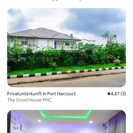
Residence
Privatunterkunft in Port Harcourt
Durchschnit
4,67 (3)
The Good House PHC