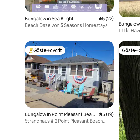
Bungalow in Sea Bright
Durchschnittliche 
5 (22)
Bungalow 
Beach Daze von 5 Seasons Homestays
Little Hav
Gäste-Favorit
Gäste-Fa
Beliebter Gäste-Favorit.
Gäste-Fa
Bungalow in Point Pleasant Beac
Durchschnittliche 
5 (19)
h
Strandhaus # 2 Point Pleasant Beach
Samstag-Samstag Wochen