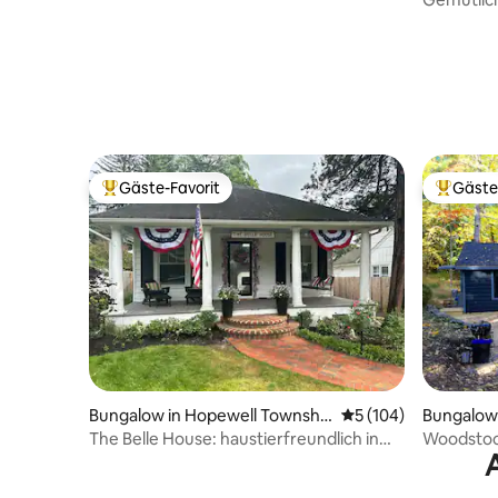
wenige Sc
entfernt!
Gäste-Favorit
Gäste
Beliebter Gäste-Favorit.
Beliebte
Bungalow in Hopewell Townshi
Durchschnittliche B
5 (104)
Bungalow
p
The Belle House: haustierfreundlich in
Woodsto
der Nähe von Lambertville