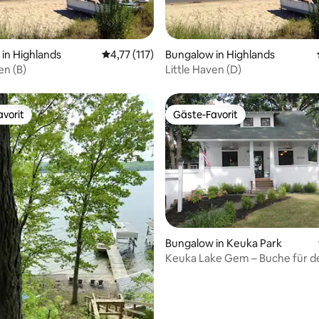
Bewertung: 5 von 5, 22 Bewertungen
in Highlands
Durchschnittliche Bewertung: 4,77 von 5, 1
4,77 (117)
Bungalow in Highlands
en (B)
Little Haven (D)
vorit
Gäste-Favorit
vorit
Gäste-Favorit
Bungalow in Keuka Park
Keuka Lake Gem – Buche für d
Bewertung: 5 von 5, 19 Bewertungen
Sommer 2026 Jetzt!