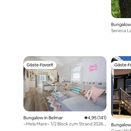
Bungalow 
Seneca La
Feuerstel
Gäste-Favorit
Gäste-Fa
Gäste-Favorit
Gäste-Fa
Bungalow in Belmar
Durchschnittliche Bew
4,95 (141)
~Mela Mare~ 1/2 Block zum Strand 2026
Bungalow 
Frühling/Sommer
Beach
Gemütlic