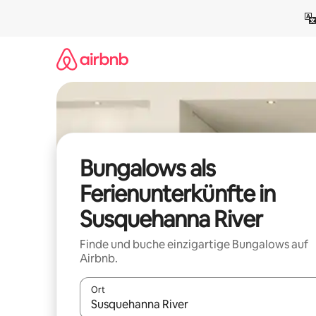
Zu
Inhalten
springen
Bungalows als
Ferienunterkünfte in
Susquehanna River
Finde und buche einzigartige Bungalows auf
Airbnb.
Ort
Wenn Ergebnisse verfügbar sind, navigiere mit d