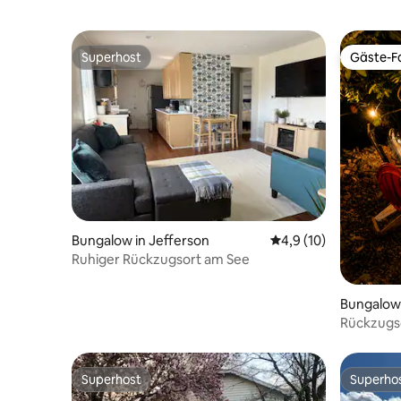
Superhost
Gäste-Fa
Superhost
Gäste-Fa
Bungalow in Jefferson
Durchschnittliche Be
4,9 (10)
Ruhiger Rückzugsort am See
Bungalow
Rückzugso
in Lake 
Superhost
Superho
Superhost
Superho