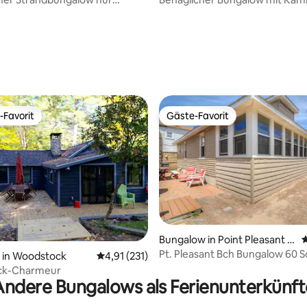
hritte von Boardwalk & Beach
Stadt
-Favorit
Gäste-Favorit
r Gäste-Favorit.
Gäste-Favorit
Bungalow in Point Pleasant B
D
each
Pt. Pleasant Bch Bungalow 60 S
ewertung: 5 von 5, 104 Bewertungen
 in Woodstock
Durchschnittliche Bewertung: 4,91 von 5, 2
4,91 (231)
vom Strand entfernt
ck-Charmeur
Andere Bungalows als Ferienunterkünft