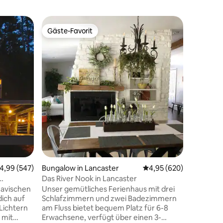
Bungalow
Gäste-Favorit
Gäste
Gäste-Favorit
Beliebte
Der Flus
Entspann
ruhigen 
wurde ne
durchdach
Ambiente. Zu den Annehmlich
gehören 
Number-M
Gasherd/
Blick auf
54 Bewertungen
ein über
ein 180* 
Grundstü
begrüßen 
urchschnittliche Bewertung: 4,99 von 5, 547 Bewertungen
4,99 (547)
Bungalow in Lancaster
Durchschnittliche Bew
4,95 (620)
unvergess
Das River Nook in Lancaster
erzogene
nuten
navischen
Unser gemütliches Ferienhaus mit drei
willkomm
dich auf
Schlafzimmern und zwei Badezimmern
Lichtern
am Fluss bietet bequem Platz für 6-8
 mit
Erwachsene, verfügt über einen 3-