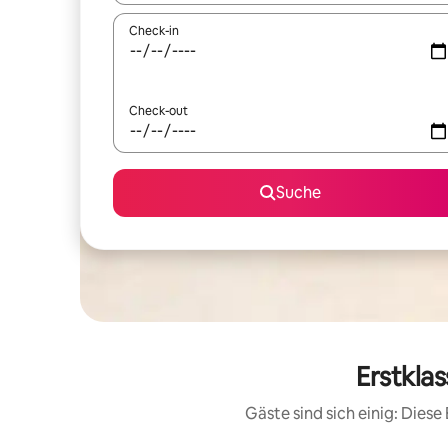
Check-in
Check-out
Suche
Erstkla
Gäste sind sich einig: Die