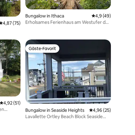
Bungalow in Ithaca
Durchschnittliche B
4,9 (49)
Erholsames Ferienhaus am Westufer des
17 Bewertungen
Durchschnittliche Bewertung: 4,87 von 5, 75 Bewertungen
4,87 (75)
Cayuga Lake
Gäste-Favorit
Gäste-Favorit
Durchschnittliche Bewertung: 4,92 von 5, 51 Bewertungen
4,92 (51)
en
Bungalow in Seaside Heights
Durchschnittliche Be
4,96 (25)
Lavallette Ortley Beach Block Seaside
Heights Haustier