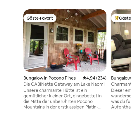
Gäste-Favorit
Gäste
Gäste-Favorit
Beliebte
Bungalow in Pocono Pines
Durchschnittliche Bewe
4,94 (234)
Bungalow
Die CABINette Getaway am Lake Naomi
Charmant
HERSHEY! 
Unsere charmante Hütte ist ein
Dieser en
Nähe
gemütlicher kleiner Ort, eingebettet in
wundersch
die Mitte der unberührten Pocono
was du fü
Mountains in der erstklassigen Platin-
Aufenthal
Club-Community von Lake Naomi. Unser
benötigst
Haus mit zwei Schlafzimmern bietet
in PERFEK
Platz für 6 Personen und bietet den
erkunden,
perfekten Rückzugsort für
Nur 20 M