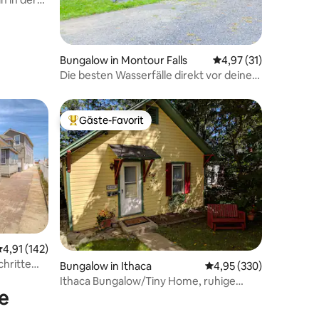
Bungalow in Montour Falls
Durchschnittliche Be
4,97 (31)
Die besten Wasserfälle direkt vor deiner
Haustür!
Gäste-Favorit
Beliebter Gäste-Favorit.
urchschnittliche Bewertung: 4,91 von 5, 142 Bewertungen
4,91 (142)
chritte
31 Bewertungen
Bungalow in Ithaca
Durchschnittliche Bew
4,95 (330)
Ithaca Bungalow/Tiny Home, ruhige
e
Zuflucht in der Stadt