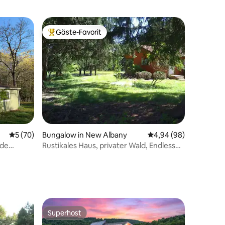
Gäste-Favorit
Beliebter Gäste-Favorit.
Durchschnittliche Bewertung: 5 von 5, 70 Bewertungen
5 (70)
Bungalow in New Albany
Durchschnittliche Be
4,94 (98)
ide
Rustikales Haus, privater Wald, Endless
Mountains PA
18 Bewertungen
Superhost
Superhost