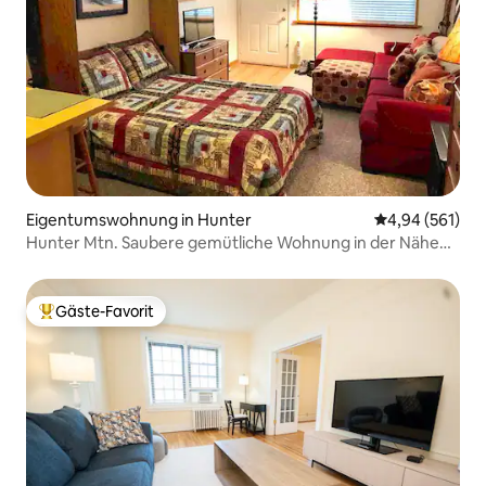
Eigentumswohnung in Hunter
Durchschnittli
4,94 (561)
Hunter Mtn. Saubere gemütliche Wohnung in der Nähe
*Tolle Bewertungen*
Gäste-Favorit
Beliebter Gäste-Favorit.