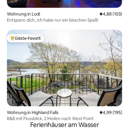
Wohnung in Lodi
Durchschnittli
4,88 (103)
Entspann dich, ich habe nur ein bisschen Spaß!
Gäste-Favorit
Beliebter Gäste-Favorit.
Wohnung in Highland Falls
Durchschnittli
4,99 (195)
B&B mit Flussblick, 2 Meilen nach West Point
Ferienhäuser am Wasser