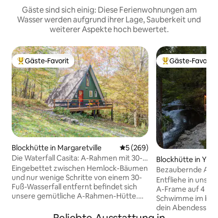
Gäste sind sich einig: Diese Ferienwohnungen am
Wasser werden aufgrund ihrer Lage, Sauberkeit und
weiterer Aspekte hoch bewertet.
Gäste-Favorit
Gäste-Favorit
Beliebter Gäste-Favorit.
Beliebter Gäste-F
Blockhütte in Margaretville
Durchschnittliche Bewertung
5 (269)
Die Waterfall Casita: A-Rahmen mit 30-
Blockhütte in Yula
Fuß-Wasserfall
Eingebettet zwischen Hemlock-Bäumen
Bezaubernde A-R
und nur wenige Schritte von einem 30-
am Fluss | Feuerst
Entfliehe in unser
Fuß-Wasserfall entfernt befindet sich
Wald
A-Frame auf 4 ab
unsere gemütliche A-Rahmen-Hütte.
Schwimme im bezau
Auf 33 privaten Hektar, die mit
dein Abendessen
staatlichem Land verbunden sind,
und versammle dic