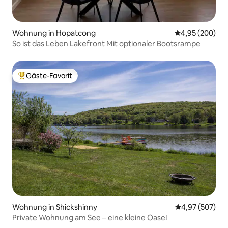
Wohnung in Hopatcong
Durchschnittli
4,95 (200)
So ist das Leben Lakefront Mit optionaler Bootsrampe
Gäste-Favorit
Beliebter Gäste-Favorit.
Wohnung in Shickshinny
Durchschnittli
4,97 (507)
Private Wohnung am See – eine kleine Oase!