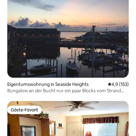
Eigentumswohnung in Seaside Heights
Durchschnitt
4,9 (153)
Bungalow an der Bucht nur ein paar Blocks vom Strand
entfernt
Gäste-Favorit
Gäste-Favorit