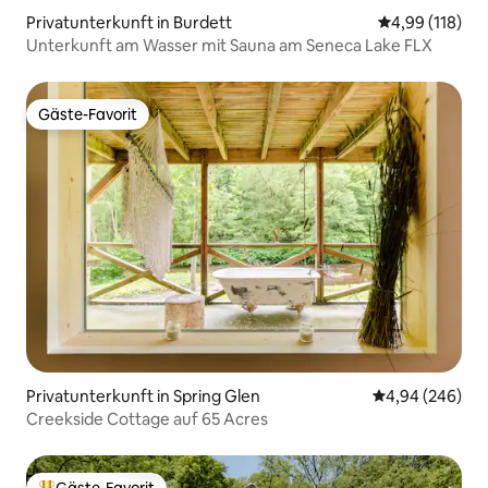
Privatunterkunft in Burdett
Durchschnittl
4,99 (118)
Unterkunft am Wasser mit Sauna am Seneca Lake FLX
Gäste-Favorit
Gäste-Favorit
Privatunterkunft in Spring Glen
Durchschnittli
4,94 (246)
Creekside Cottage auf 65 Acres
Gäste-Favorit