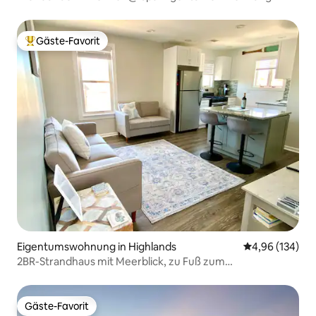
Gäste-Favorit
Beliebter Gäste-Favorit.
Eigentumswohnung in Highlands
Durchschnittli
4,96 (134)
2BR-Strandhaus mit Meerblick, zu Fuß zum
Strand/Nachtleben
Gäste-Favorit
Gäste-Favorit