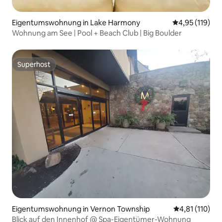
Eigentumswohnung in Lake Harmony
Durchschnittl
4,95 (119)
Wohnung am See | Pool + Beach Club | Big Boulder
Superhost
Superhost
Eigentumswohnung in Vernon Township
Durchschnittl
4,81 (110)
Blick auf den Innenhof @ Spa-Eigentümer-Wohnung