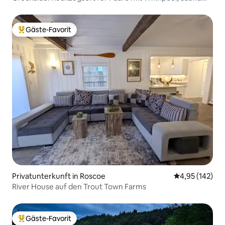
und mehr
Gäste-Favorit
Beliebter Gäste-Favorit.
Privatunterkunft in Roscoe
Durchschnittl
4,95 (142)
River House auf den Trout Town Farms
Gäste-Favorit
Beliebter Gäste-Favorit.