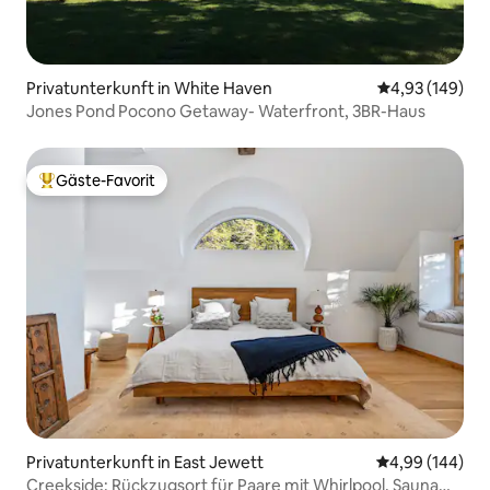
Privatunterkunft in White Haven
Durchschnittli
4,93 (149)
Jones Pond Pocono Getaway- Waterfront, 3BR-Haus
Gäste-Favorit
Beliebter Gäste-Favorit.
Privatunterkunft in East Jewett
Durchschnittli
4,99 (144)
Creekside: Rückzugsort für Paare mit Whirlpool, Sauna