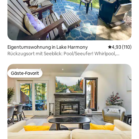
Eigentumswohnung in Lake Harmony
Durchschnittl
4,93 (110)
Rückzugsort mit Seeblick: Pool/Seeufer! Whirlpool,
Raceway
Gäste-Favorit
Gäste-Favorit