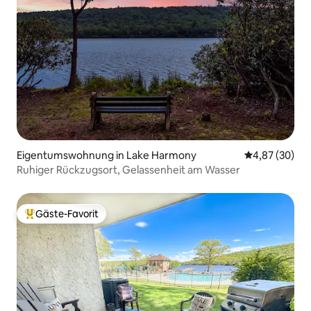
Eigentumswohnung in Lake Harmony
Durchschnittl
4,87 (30)
Ruhiger Rückzugsort, Gelassenheit am Wasser
Gäste-Favorit
Beliebter Gäste-Favorit.