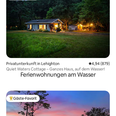
Privatunterkunft in Lehighton
Durchschnittli
4,94 (879)
Quiet Waters Cottage – Ganzes Haus, auf dem Wasser!
Ferienwohnungen am Wasser
Gäste-Favorit
Beliebter Gäste-Favorit.