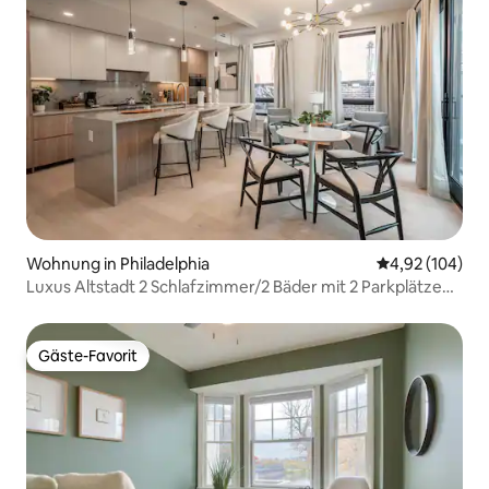
Wohnung in Philadelphia
Durchschnittli
4,92 (104)
Luxus Altstadt 2 Schlafzimmer/2 Bäder mit 2 Parkplätzen
+ Fitnessraum
Gäste-Favorit
Gäste-Favorit