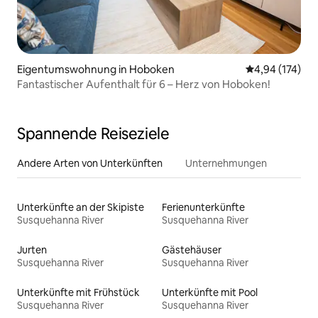
Eigentumswohnung in Hoboken
Durchschnittl
4,94 (174)
Fantastischer Aufenthalt für 6 – Herz von Hoboken!
Spannende Reiseziele
Andere Arten von Unterkünften
Unternehmungen
Unterkünfte an der Skipiste
Ferienunterkünfte
Susquehanna River
Susquehanna River
Jurten
Gästehäuser
Susquehanna River
Susquehanna River
Unterkünfte mit Frühstück
Unterkünfte mit Pool
Susquehanna River
Susquehanna River