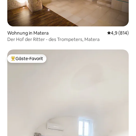
Wohnung in Matera
Durchschnitt
4,9 (814)
Der Hof der Ritter - des Trompeters, Matera
Gäste-Favorit
Beliebter Gäste-Favorit.