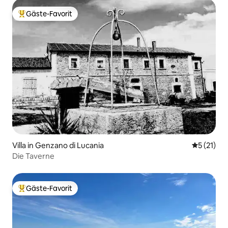
Gäste-Favorit
Beliebter Gäste-Favorit.
Villa in Genzano di Lucania
Durchschn
5 (21)
Die Taverne
Gäste-Favorit
Beliebter Gäste-Favorit.