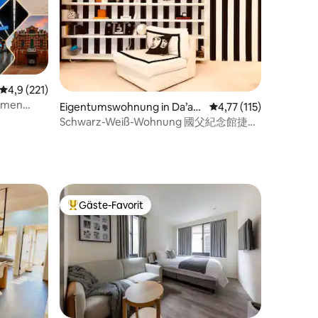
Durchschnittliche Bewertung: 4,9 von 5, 221 Bewertungen
4,9 (221)
12 Bewertungen
imen
Eigentumswohnung in Da’an
Durchschnittliche Bew
4,77 (115)
District
Schwarz-Weiß-Wohnung 國父紀念館捷運
站旁
Gäste-Favorit
Beliebter Gäste-Favorit.