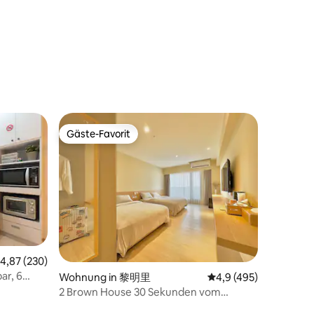
Gäste-Favorit
Gäste-Favorit
urchschnittliche Bewertung: 4,87 von 5, 230 Bewertungen
4,87 (230)
ar, 6
Wohnung in 黎明里
Durchschnittliche Be
4,9 (495)
13 Bewertungen
ht
2 Brown House 30 Sekunden vom
hen
Bahnhof Taipei entfernt, Taipei, 4-