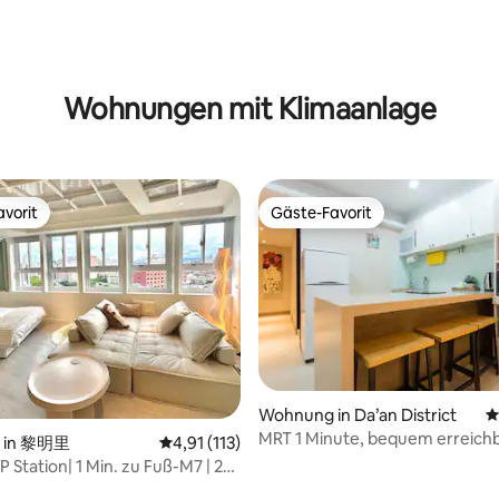
rtung: 4,87 von 5, 180 Bewertungen
Wohnungen mit Klimaanlage
vorit
Gäste-Favorit
vorit
Gäste-Favorit
Wohnung in Da’an District
D
MRT 1 Minute, bequem erreichb
 in 黎明里
Durchschnittliche Bewertung: 4,91 von 5, 1
4,91 (113)
Personen können untergebrac
 Station| 1 Min. zu Fuß-M7 | 2-
werden, in der Nähe des östlic
view