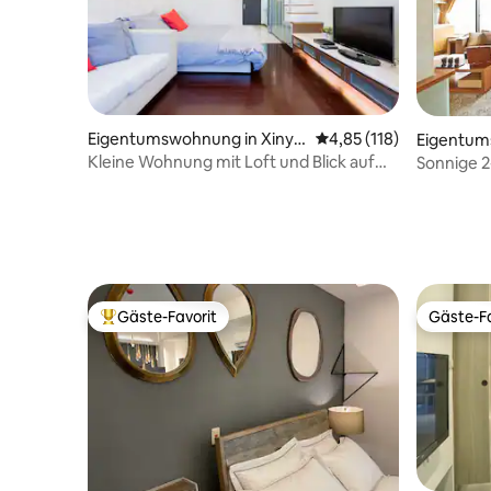
Fahrräder zu mieten ▣ Uber Eats und
Food Panda rund um die Uhr
Eigentumswohnung in Xinyi
Durchschnittliche Bew
4,85 (118)
Eigentum
District
District
Kleine Wohnung mit Loft und Blick auf
Sonnige 
Taipeh 101 月租
U-Bahn
Gäste-Favorit
Gäste-Fa
Beliebter Gäste-Favorit.
Gäste-Fa