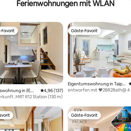
Ferienwohnungen mit WLAN
-Favorit
Gäste-Favorit
r Gäste-Favorit.
Gäste-Favorit
Eigentumswohnung in Taipei
D
City
entworfen mit ❤2BR2Bath@ 4
ertung: 4,91 von 5, 151 Bewertungen
mswohnung in 民安
Durchschnittliche Bewertung: 4,96 von 5, 1
4,96 (137)
zur City Hall MRT
erkunft .MRT R12 Station (130 m)
vorit
Gäste-Favorit
vorit
Gäste-Favorit