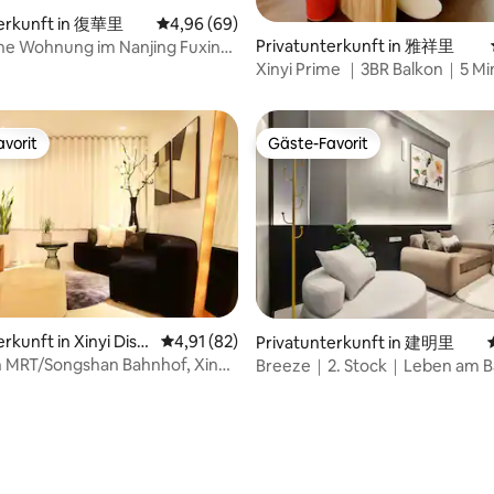
terkunft in 復華里
Durchschnittliche Bewertung: 4,96 von 5, 
4,96 (69)
Privatunterkunft in 雅祥里
he Wohnung im Nanjing Fuxing
rtung: 4,98 von 5, 146 Bewertungen
8 Personen) 南京復興2分鐘
Xinyi Prime ｜3BR Balkon｜5 Mi
Rathaus・101 Bereich
vorit
Gäste-Favorit
vorit
Gäste-Favorit
rkunft in Xinyi Distr
Durchschnittliche Bewertung: 4,91 von 5, 
4,91 (82)
Privatunterkunft in 建明里
 MRT/Songshan Bahnhof, Xinyi
Breeze｜2. Stock｜Leben am B
Kyoto｜Spaziergang auf der A
Straße｜MRT Beimen｜In der N
Bahnhofs Taipeh｜Essen und E
｜Flughafen-MRT