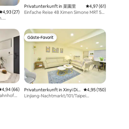
69 Bewertungen
Privatunterkunft in 菜園里
Durchschnittliche Be
4,97 (61)
Durchschnittliche Bewertung: 4,93 von 5, 27 Bewertungen
4,93 (27)
Einfache Reise 4B Ximen Simone MRT 5
Min
n.
Gäste-Favorit
Gäste-Favorit
82 Bewertungen
Durchschnittliche Bewertung: 4,94 von 5, 66 Bewertungen
4,94 (66)
Privatunterkunft in Xinyi Dist
Durchschnittliche Bew
4,95 (150)
rict
ahnhof
Linjiang-Nachtmarkt/101/Taipei
kamine-
Zoo/Maokong
ähe des
inkaufen