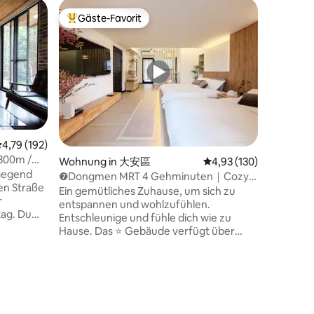
Privatun
Gäste-Favorit
Gäste-F
Beliebter Gäste-Favorit.
Gäste-F
Tolle A
Neu reno
unschlagb
Gehminut
Trade 101
Ubike ne
Station,
fahren k
des Xinyi
59 Bewertungen
urchschnittliche Bewertung: 4,79 von 5, 192 Bewertungen
4,79 (192)
Cultural 
 300m /
Wohnung in 大安區
Durchschnittliche Bew
4,93 (130)
der ander
0 Meter /
ngegend
leckeren 
❼Dongmen MRT 4 Gehminuten｜Cozy
en Straße
ziemlich 
Wood Stay#Taiwan-Charme
Ein gemütliches Zuhause, um sich zu
r
Gehminut
entspannen und wohlzufühlen.
. Du
vom Nach
Entschleunige und fühle dich wie zu
en Mengen
Zoll-Proj
Hause. Das ⭐️ Gebäude verfügt über
o und
einen Aufzug und
n wie
Überwachungskameras, die rund um die
Uhr in Betrieb sind. Jedes Zimmer hat ein
en. Das
privates Badezimmer. 💕 Ein warmer,
 ruhigen
ruhiger Raum im japanischen Stil. Mit
tation des
Holz, sanftem Licht und Tatami-