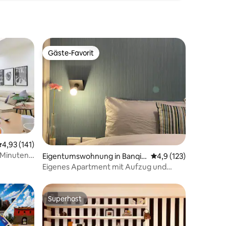
Gäste-Favorit
Gäste-Favorit
urchschnittliche Bewertung: 4,93 von 5, 141 Bewertungen
4,93 (141)
 Minuten
37 Bewertungen
Eigentumswohnung in Banqia
Durchschnittliche Be
4,9 (123)
o District
Eigenes Apartment mit Aufzug und
Junior-Suite
Superhost
Superhost