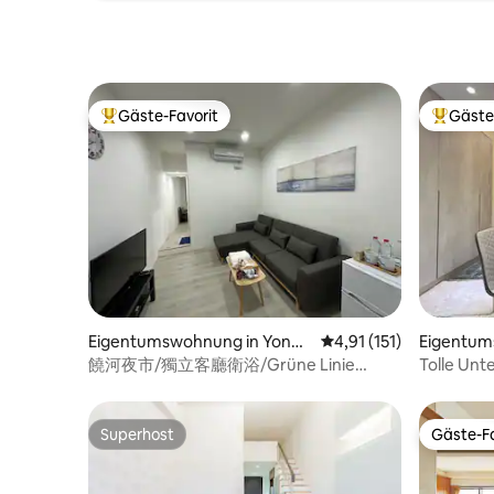
zu Fuß erreichbar 32 km▣ vom
Flughafen Taoyuan entfernt, ca. 1 Stunde
mit dem Airport Express, ca. 40 Minuten
mit dem Taxi Drei Stationen mit der U-
Bahn▣ vom Songshan-Flughafen
Gäste-Favorit
Gäste
entfernt, etwa 10 Minuten mit dem Auto,
Beliebter Gäste-Favorit.
Beliebte
ohne Umsteigen ▣ Im Zentrum von
Taipeh, Bezirk Da'an ｜ Etwa 13 Minuten
mit der U-Bahn vom Bahnhof Taipeh
entfernt ｜ Etwa 10 Minuten mit der U-
Bahn vom Geschäftsviertel Xinyi
entfernt ｜ Etwa 15 Minuten mit dem
Auto vom Einkaufsviertel Yongkang
Dongmen und dem Dingtai Feng
Gründerladen entfernt ｜ Etwa 5
Minuten mit der U-Bahn vom Nationalen
Eigentumswohnung in Yongji
Durchschnittliche Bew
4,91 (151)
Eigentu
Dr. Sun Yat-sen-Denkmal entfernt ｜
Village
里
饒河夜市/獨立客廳衛浴/Grüne Linie
Tolle Unt
Etwa 10 Minuten mit der U-Bahn von der
Metro /Taipeh Downtown
Taipei Arena entfernt ｜ Etwa 10 Minuten
mit der U-Bahn von Ximending entfernt
Superhost
Gäste-Fa
｜ Etwa 8 Minuten mit der U-Bahn vom
Superhost
Gäste-Fa
Da-an-Waldpark entfernt Es gibt eine
Ubike-Station in der▣ Nähe, um