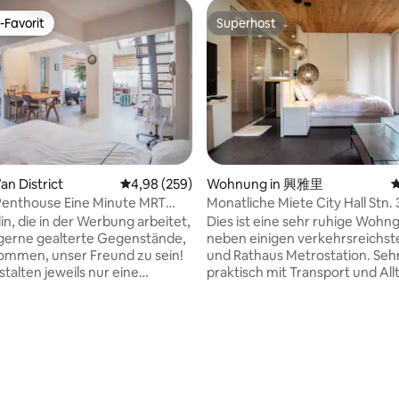
-Favorit
Superhost
r Gäste-Favorit.
Superhost
’an District
Durchschnittliche Bewertung: 4,98 von 5, 2
4,98 (259)
Wohnung in 興雅里
D
Monatliche Miete City Hall Stn.
eh 101
Yongji C Rathaus U-Bahnhof 30
in, die in der Werbung arbeitet,
Dies ist eine sehr ruhige Woh
Yongji Linju C
gerne gealterte Gegenstände,
neben einigen verkehrsreichst
kommen, unser Freund zu sein!
und Rathaus Metrostation. Seh
talten jeweils nur eine
praktisch mit Transport und Alltag
amit du nicht von anderen
kannst ganz einfach zu riesig
irst. Unser Haus verfügt über
an unseren Straßen Essen, Kin
ineren Badezimmerbereich, nur
berühmten Sehenswürdigkeite
keine Badewanne Wir befinden
Taipeh 101 und
rtung: 4,95 von 5, 124 Bewertungen
ner belebten Lage, wo die Gasse
Xiangshan(Elefantenberg) gelang
lich ist, Die Umgebung ist
Zimmer befindet sich in einem
on vielen interessanten und
Haus in der Nähe der U-Bahn-S