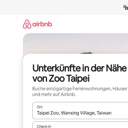
Zu
Inhalten
springen
Unterkünfte in der Nähe
von Zoo Taipei
Buche einzigartige Ferienwohnungen, Häuser
und mehr auf Airbnb.
Ort
Wenn Ergebnisse verfügbar sind, navigiere mit d
Check-in