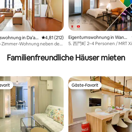
ertung: 4,85 von 5, 118 Bewertungen
Eigentumswohnung in Wanhu
swohnung in Da’an
Durchschnittliche Bewertung: 4,81 von 5, 2
4,81 (212)
a Dist
5. 西門町 2–4 Personen / MRT X
2-Zimmer-Wohnung neben der
3 Minuten, kostenlose
Gepäckaufbewahrung
Familienfreundliche Häuser mieten
vorit
Gäste-Favorit
vorit
Gäste-Favorit