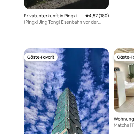
Privatunterkunft in Pingxi Di
Durchschnittliche Bewe
4,87 (180)
strict
(Pingxi Jing Tong) Eisenbahn vor der
Sternbeobachtungshütte # natürlicher
Wind ohne Klimaanlage # monatliche
Miete # unbesiegbarer Flussblick
Gäste-Favorit
Gäste-Fa
Gäste-Favorit
Gäste-Fa
Wohnung
Matcha |TP
6pp | 101