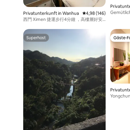
Privatun
Gemütlic
Privatunterkunft in Wanhua
Durchschnittliche Bewe
4,98 (146)
MRT(4~ 
西門 Ximen 捷運步行4分鐘 ，高樓層好安
靜 - Dein zweites Zuhause
Superhost
Gäste-Fa
Superhost
Gäste-Fa
Privatunte
ict
Yongchun
Bezirk