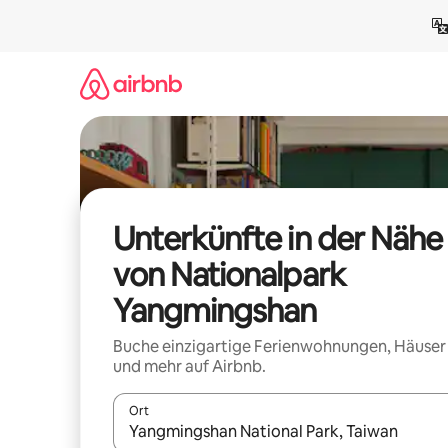
Zu
Inhalten
springen
Unterkünfte in der Nähe
von Nationalpark
Yangmingshan
Buche einzigartige Ferienwohnungen, Häuser
und mehr auf Airbnb.
Ort
Wenn Ergebnisse verfügbar sind, navigiere mit d