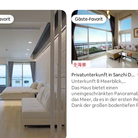
vorit
Gäste-Favorit
vorit
Gäste-Favorit
Privatunterkunft in Sanzhi Dis
trict
Unterkunft B Meerblick,
rtung: 4,95 von 5, 146 Bewertungen
Zwischengeschoss, Mindestbe
Das Haus bietet einen
6 Personen (Mindestbelegung 
uneingeschränkten Panoramabl
Personen, Preis steigt mit der 
das Meer, da es in der ersten Re
Personen)
Dank der großen bodentiefen 
Wohnzimmer können Sie einen
Grad-Meerblick genießen, ohn
Balkon gehen zu müssen. Bei
Sonnenuntergang können Sie 
Sonnenuntergang genießen. D