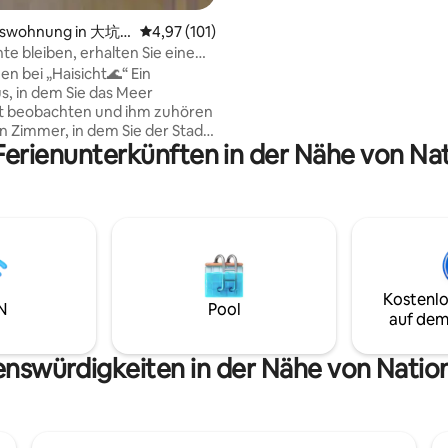
hat eine Zwischendecke, das
Schlafzimmer befindet sich im
mswohnung in 大坑
Durchschnittliche Bewertung: 4,97 von 5, 1
4,97 (101)
Obergeschoss und verfügt übe
te bleiben, erhalten Sie eine
großes Fenster. Am Morgen kö
ppa Classic Cocktail Yilan - Hai
 bei „Haisicht🌊“ Ein
die Veränderung des blauen Me
e brandneue erste Reihe von
s, in dem Sie das Meer
genießen, der Himmel und das 
sern mit Meerblick sehen, mit
t beobachten und ihm zuhören
einfarbig, wie ein Gedicht oder 
Guishan Island / Genießen Sie
n Zimmer, in dem Sie der Stadt
Traum. Der Strand von Tamsui B
 Ferienunterkünften in der Nähe von N
enaufgang, können Sie zum
orgen entfliehen können
Gehminuten entfernt. Sie kön
ehen
 aus dem Zimmer auf den
Strand spazieren gehen. Es gib
ehen, der dem Meer am
Dutzende von exotischen Rest
st, können Sie auf die Insel
am Strand. Wenn Sie durstig od
hauen und die
hungrig sind, können Sie einen
ämmerung über dem Meer
gemütlichen Nachmittagstee o
e
üppiges Candle-Light-Dinner g
rend wir im Bad sitzen und auf
Im Sommer gibt es Musikabende
Kostenlo
schauen, und freuen uns
N
Pool
Bucht von Tamsui, von Februar b
auf dem
eses Glück mit Ihnen zu teilen
ist Kirschblütensaison und zum
Jahreswechsel gibt es ein Feu
he des Strandes, wenn Sie im
enswürdigkeiten in der Nähe von Nati
Strand!!Dies ist auch der beste
en und nach oben schauen,
die Nordküste zu erkunden ^-^
e die Insel Guishan sehen, mit
Unterkunft befindet sich in de
chlagbaren Blick auf den
U-Bahn-Station Tamsui.Die Alt
ehen Sie die Treppe hinunter,
Tamsui und der Fischerhafen s