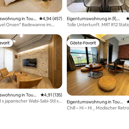
ereich - Fahrrad - Klimaanlage -
pselkaffeemaschine -
rtung: 4,89 von 5, 147 Bewertungen
n und
swohnung in Touc
Durchschnittliche Bewertung: 4,94 von 5, 4
4,94 (457)
Eigentumswohnung in 民安
D
itäten werden auf IG geteilt
nship
里
avel Onsen“ Badewanne im
Tolle Unterkunft .MRT R12 Stati
anttooosea
nfinity-Pool auf dem Dach,
are Nacht-, Berg- und
 auf den oberen Etagen,
vorit
Gäste-Favorit
vorit
Gäste-Favorit
e ebene Parkplätze, Self-
swohnung in Touch
Durchschnittliche Bewertung: 4,91 von 5, 1
4,91 (135)
ship
 x japanischer Wabi-Sabi-Stil x
Eigentumswohnung in Touc
D
sser x Wushigang x
heng Township
Chill ~ Hi ~ Hi _ Modischer Retro-
latz x Infinity-Pool
Personen Zimmer
wertung: 4,9 von 5, 271 Bewertungen