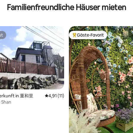
Familienfreundliche Häuser mieten
st
Gäste-Favorit
st
Beliebter Gäste-Favorit.
rtung: 4,98 von 5, 146 Bewertungen
terkunft in 重和里
Durchschnittliche Bewertung: 4,91 von 5, 
4,91 (11)
 Shan