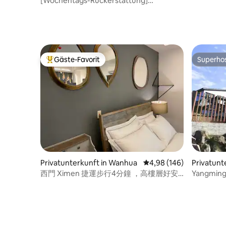
[Wochentags-Rückerstattung]
Hochhaus mit Meerblick und
Badewanne.Riesiges Sofa. Indoor-
Parkplatz.Schwimmbad. Fahrrad. 65-Zoll-
4K-TV 15 Ping großes Zimmer. 300 Meter
vom Meer entfernt
Gäste-Favorit
Superho
Beliebter Gäste-Favorit.
Superho
Privatunterkunft in Wanhua
Durchschnittliche Bewe
4,98 (146)
Privatun
西門 Ximen 捷運步行4分鐘 ，高樓層好安
Yangming
靜 - Dein zweites Zuhause