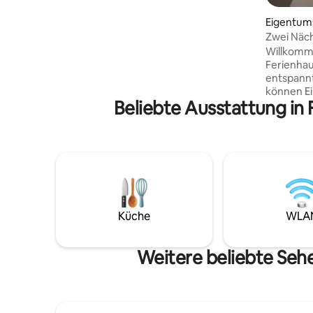
könnten. Genießen Sie Ihren Alkohol,
aber trinken Sie bitte auch
Eigentu
verantwortungsbewusst. Wenn Sie nicht
里
Zwei Näch
verantwortungsbewusst trinken können
Flasche Ke
Willkommen
und nach dem Trinken laut sind, wählen
möchte di
Ferienhau
Sie bitte diese Unterkunft nicht. Bitte
Ferienhäu
entspann
haben Sie Verständnis dafür. In der
Blick auf 
können Ei
kleinen Stadt Touchen, die von Bergen
Beliebte Ausstattung in
den Sonn
und den S
und Meer umgeben ist, gibt es eine
Strand g
Wenn Sie
wunderschöne Küste, die niedliche Insel
Balkon g
Guishan und Cafés mit jeweils eigenem
nächsten i
Charakter. Wenn Sie dem Alltag
Kusan sc
entfliehen und hierher kommen, um sich
Morgend
zu entspannen und Spaß zu haben, gibt
genießen Wir lieben dieses beruhigend
es einen gemütlichen Raum, der Ihre
Meer, wäh
müden Körper willkommen heißt. Die
das Meer 
Küche
WLA
Unterkunft verfügt über eine Küche, in
darauf, di
der Sie, wenn Sie Kochfreude haben,
☺️ Merkmale der Unterkunft „Haisicht“:
Ihre Fähigkeiten unter Beweis stellen
In der Nä
Weitere beliebte Seh
können, Nintendo SWITCH-Spiele für
Bett lieg
Jung und Alt, einen elektrischen
können Si
Mahjong-Tisch, mit dem Sie die Essenz
einem uns
der chinesischen Kultur hochleben
Pazifik, g