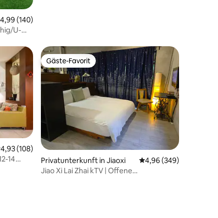
urchschnittliche Bewertung: 4,99 von 5, 140 Bewertungen
4,99 (140)
hig/U-
Gäste-Favorit
Gäste-Favorit
84 Bewertungen
urchschnittliche Bewertung: 4,93 von 5, 108 Bewertungen
4,93 (108)
12-14
Privatunterkunft in Jiaoxi
Durchschnittliche Bew
4,96 (349)
Feuer
Jiao Xi Lai Zhai kTV | Offene
d Street 2
Raumaufteilung / Grillen im Garten /
Kochen im Hotpot | Nur eine Gruppe
Gäste pro Tag