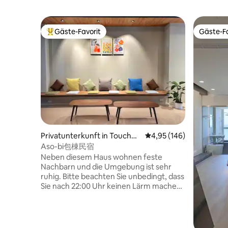
Gäste-Favorit
Gäste-Fa
Beliebter Gäste-Favorit.
Gäste-Fa
Privatunterkunft in Touchen
Durchschnittliche Bewe
4,95 (146)
g Township
Aso-bi包棟民宿
Neben diesem Haus wohnen feste
Nachbarn und die Umgebung ist sehr
ruhig. Bitte beachten Sie unbedingt, dass
Sie nach 22:00 Uhr keinen Lärm machen,
keinen Krach machen, nicht rennen oder
springen, keine Partys feiern oder
andere störende Verhaltensweisen an
den Tag legen, die die Nachbarn stören