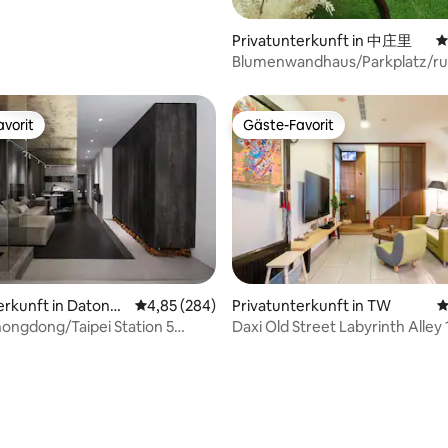
Privatunterkunft in 中庄里
D
Blumenwandhaus/Parkplatz/ru
Bahn 6 Min.
vorit
Gäste-Favorit
vorit
Gäste-Favorit
erkunft in Datong
Durchschnittliche Bewertung: 4,85 von 5, 2
4,85 (284)
Privatunterkunft in TW
D
ngdong/Taipei Station 5
Daxi Old Street Labyrinth Alley 
Top Doppelbett
Personen Paket / Küche kann 
er/Extra Bett/2F
machen / Yue Mei Plain View, Ol
Minuten