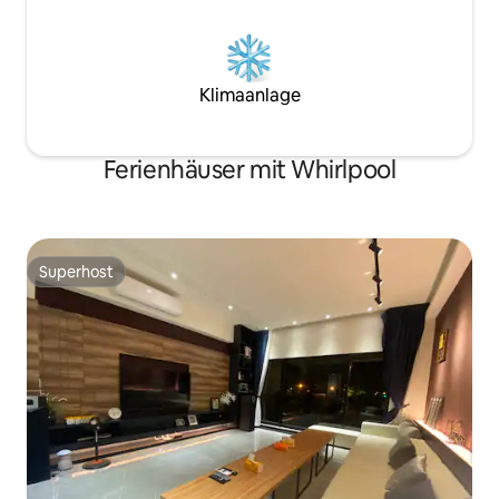
Bei OFFLAND bist 
Magnetkartenkontrollaufzug, einen
Unterkunft, sonde
hellen und gut beleuchteten Gehweg im
die Welt vorüberg
Hotelstil sowie eine private Tür mit
Sicherheit und Privatsphäre. Umgeben
Klimaanlage
von 24-Stunden-Supermärkten,
leckeren Snackbars, würzigem Hot Pot,
Restaurants, um deinen Bauch zu
Ferienhäuser mit Whirlpool
befriedigen, Rindfleischnudeln,
gehacktem Schweinefleischreis,
McDonald's, Movie Street, Apotheke,
Fußmassage... alles in einer Straße, nur 2
Gehminuten von „Eslite“, „Starbucks“,
Superhost
„Muji“ entfernt.Nur 2 Gehminuten von
Superhost
„Eslite“, „3COINS“, „Muji“ und dem „DON
DON DONKI“, das man in Japan
unbedingt besuchen muss,
entfernt.Fitnessraum, Markt und
Parkplätze befinden sich in der Nähe.
Superior-Wohnen. Für diejenigen, die
einen gemütlichen kleinen Ausflug nach
Taipeh unternehmen, ein
unerschwingliches und absolut
entspannendes Zuhause zum