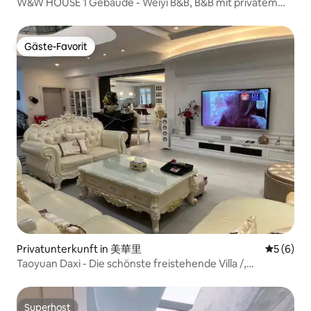
W&W HOUSE 1 Gebäude - Weiyi B&B, B&B mit privatem
Zugang, Frühstück nicht inbegriffen, Haustiere nicht
erlaubt, 1000 TWD pro Person bei mehr als 16 Personen,
maximal 20 Personen.
Gäste-Favorit
Gäste-Favorit
Privatunterkunft in 美華里
Durchschn
5 (6)
Taoyuan Daxi - Die schönste freistehende Villa /,
Barbecue, KTV, Party, ganzes Gebäude zur Miete!
Willkommen bei uns~
Superhost