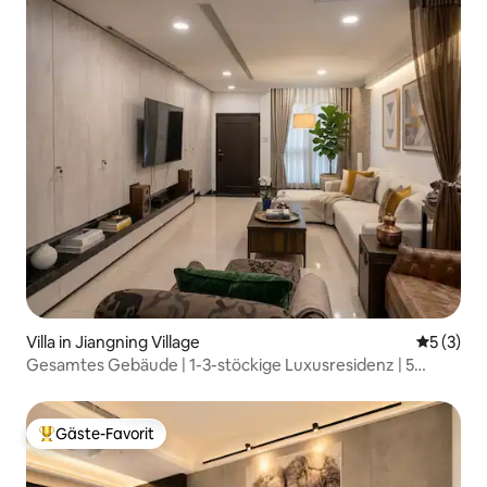
Villa in Jiangning Village
Durchsch
5 (3)
Gesamtes Gebäude | 1-3-stöckige Luxusresidenz | 5
Zimmer, 3+2 Badezimmer | 14 Personen | Designer-
Mansion 300 m² | Atrium mit Tageslicht und hohen
Decken | 1 Minute zur U-Bahn
Gäste-Favorit
Beliebter Gäste-Favorit.