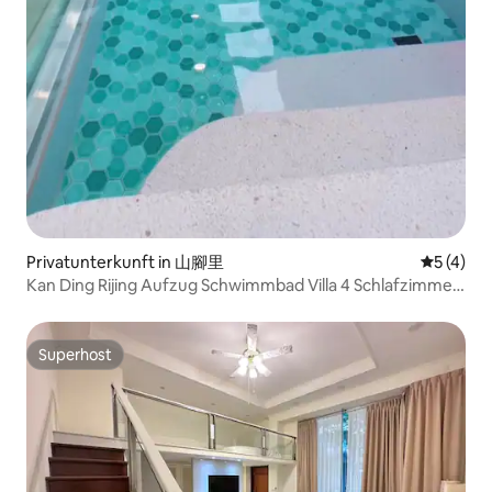
Privatunterkunft in 山腳里
Durchsch
5 (4)
Kan Ding Rijing Aufzug Schwimmbad Villa 4 Schlafzimmer
(Familie / Aka's House / Bauernverein / Hengchun Old
Street 5 Minuten / Grill / Singen / Mahjong / Schwimmbad
Superhost
Superhost