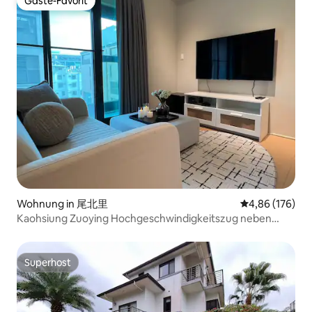
Gäste-Favorit
Gäste-Favorit
Wohnung in 尾北里
Durchschnittli
4,86 (176)
Kaohsiung Zuoying Hochgeschwindigkeitszug neben
Taiwan Railway, Kenting Express, Foguangshan, Ruifeng
Night Market, direkter Flughafenanschluss,
Zwischengeschoss 4F ohne Aufzug / 4-8 Personen
Superhost
Superhost
Zimmer