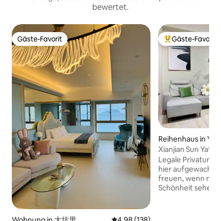
bewertet.
Gäste-Favorit
Gäste-Favorit
Gäste-Favorit
Beliebter Gäste-F
Reihenhaus in Yuc
ip
Xianjian Sun Yat-s
Personen, ganzes
Legale Privatunter
Innenparkplatz, S
hier aufgewachsen
freuen, wenn meh
Schönheit sehen 
„Xianjian Riyue“ i
geschaffen, dass j
kommt, einen an
Wohnung in 大坑里
Durchschnittliche Bewertung: 4
4,98 (138)