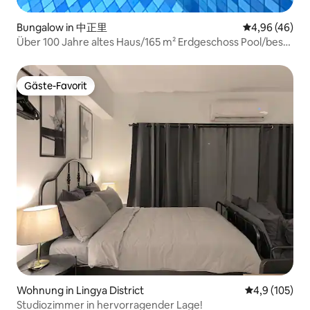
Bungalow in 中正里
Durchschnittl
4,96 (46)
Über 100 Jahre altes Haus/165 m² Erdgeschoss Pool/beste
Lage
Gäste-Favorit
Gäste-Favorit
Wohnung in Lingya District
Durchschnitt
4,9 (105)
Studiozimmer in hervorragender Lage!