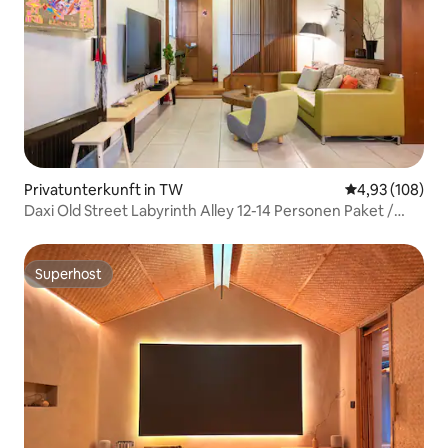
Privatunterkunft in TW
Durchschnittli
4,93 (108)
Daxi Old Street Labyrinth Alley 12-14 Personen Paket /
Küche kann Feuer machen / Yue Mei Plain View, Old
Street 2 Minuten
Superhost
Superhost