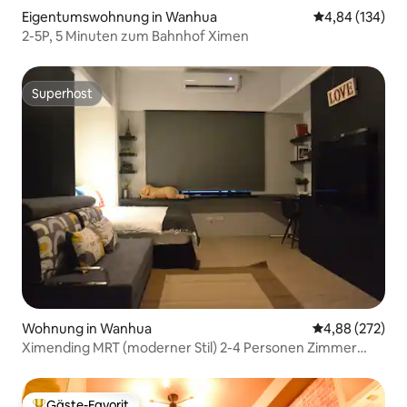
Eigentumswohnung in Wanhua
Durchschnittli
4,84 (134)
2-5P, 5 Minuten zum Bahnhof Ximen
Superhost
Superhost
Wohnung in Wanhua
Durchschnittli
4,88 (272)
Ximending MRT (moderner Stil) 2-4 Personen Zimmer
(Lift, Millionen hochwertige Ausstattung) unabhängige
Tür ~ in der Nähe des Taipei-Stations
Gäste-Favorit