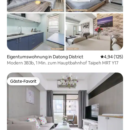
Eigentumswohnung in Datong District
Durchschnittl
4,94 (125)
Modern 3B3b, 1 Min. zum Hauptbahnhof Taipeh MRT Y17
Gäste-Favorit
Gäste-Favorit