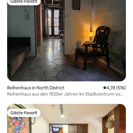
Gäste-Favorit
Gäste-Favorit
Reihenhaus in North District
Durchschnittl
4,78 (516)
Reihenhaus aus den 1920er Jahren im Stadtzentrum von
Tainan
Gäste-Favorit
Gäste-Favorit