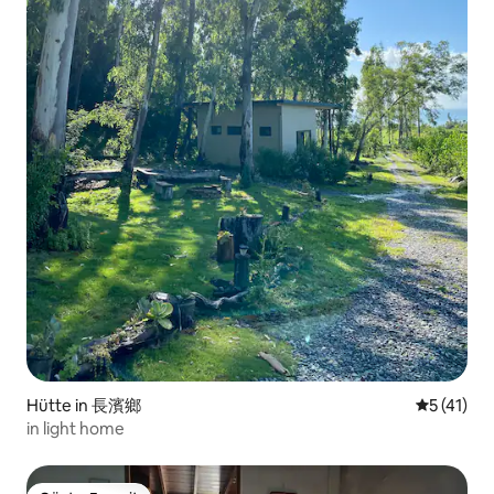
Hütte in 長濱鄉
Durchschn
5 (41)
in light home