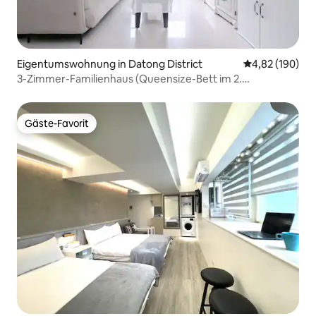
Eigentumswohnung in Datong District
Durchschnittli
4,82 (190)
3-Zimmer-Familienhaus (Queensize-Bett im 2.
Schlafzimmer)
Gäste-Favorit
Gäste-Favorit