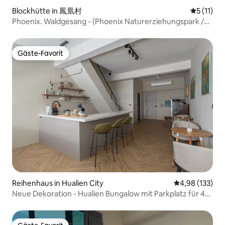
Blockhütte in 鳳凰村
Durchschn
5 (11)
Phoenix. Waldgesang - (Phoenix Naturerziehungspark /
Phoenix Teegarten / Phoenix Valley Vogelgarten)
Gäste-Favorit
Gäste-Favorit
Reihenhaus in Hualien City
Durchschnittl
4,98 (133)
Neue Dekoration - Hualien Bungalow mit Parkplatz für 4
Personen (basierend auf Anzahl der Personen, offener
Raum) (3 Minuten mit dem Auto vom Bahnhof)