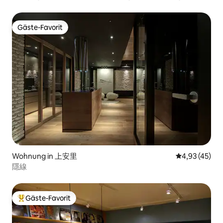
Bäumen. Unabhängige und private ruhige Villa.
Gäste-Favorit
Gäste-Favorit
Wohnung in 上安里
Durchschnitt
4,93 (45)
隱線
Gäste-Favorit
Beliebter Gäste-Favorit.