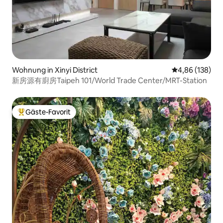
Wohnung in Xinyi District
Durchschnittli
4,86 (138)
新房源有廚房Taipeh 101/World Trade Center/MRT-Station
Gäste-Favorit
Beliebter Gäste-Favorit.