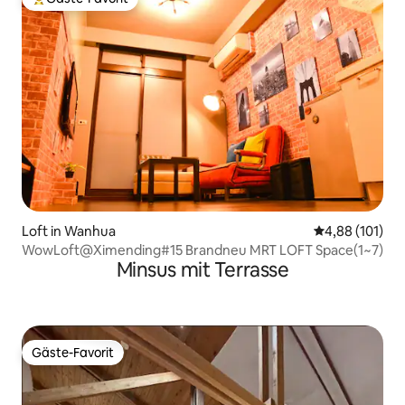
Beliebter Gäste-Favorit.
Loft in Wanhua
Durchschnittl
4,88 (101)
WowLoft@Ximending#15 Brandneu MRT LOFT Space(1~7)
Minsus mit Terrasse
Gäste-Favorit
Gäste-Favorit