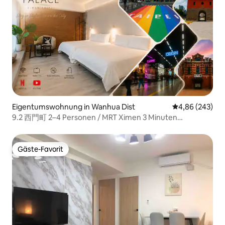
Eigentumswohnung in Wanhua Dist
Durchschnittli
4,86 (243)
9.2 西門町 2–4 Personen / MRT Ximen 3 Minuten
Kostenlose Gepäckaufbewahrung
Gäste-Favorit
Gäste-Favorit