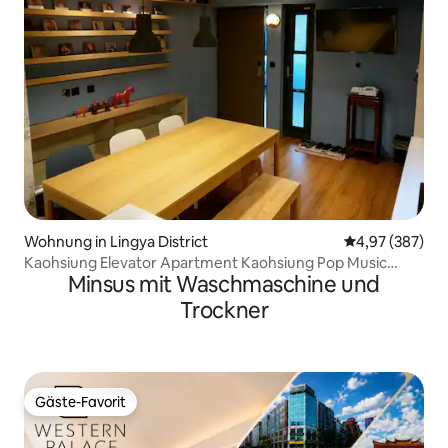
Wohnung in Lingya District
Durchschnittli
4,97 (387)
Kaohsiung Elevator Apartment Kaohsiung Pop Music
Minsus mit Waschmaschine und
Center Haiyin Hall Guangrong Pier, Kaohsiung Hanshin
Department Store, Kaohsiung Bozi, Kaohsiung Zoni
Trockner
Warehouse, Kaohsiung Liya Ziqiang Night Market,
Kaohsiung
Gäste-Favorit
Gäste-Favorit