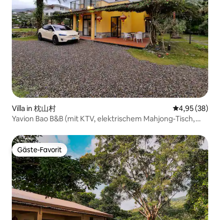
Villa in 枕山村
Durchschnittl
4,95 (38)
Yavion Bao B&B (mit KTV, elektrischem Mahjong-Tisch,
Nintendo-Switch) Grillen möglich, Küche verfügbar
Gäste-Favorit
Gäste-Favorit