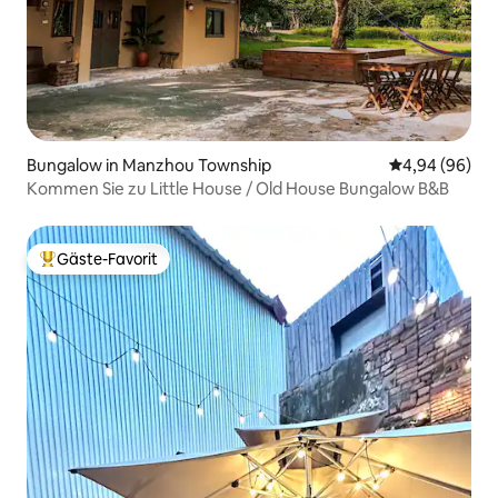
Bungalow in Manzhou Township
Durchschnittl
4,94 (96)
Kommen Sie zu Little House / Old House Bungalow B&B
Gäste-Favorit
Beliebter Gäste-Favorit.