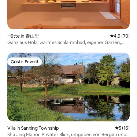
Hütte in 泰山里
Durchschnitt
4,9 (70)
Ganz aus Holz, warmes Schlammbad, eigener Garten,
Fußbad, großes Bad und Bettzeug aus Miso-Bohnen, das
intelligente Haus "Fuju"
Gäste-Favorit
Gäste-Favorit
Villa in Sanxing Township
Durchschn
5 (16)
Shu Jing Manor. Privater Blick, umgeben von Bergen und