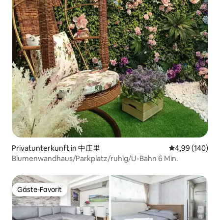
Privatunterkunft in 中庄里
Durchschnittli
4,99 (140)
Blumenwandhaus/Parkplatz/ruhig/U-Bahn 6 Min.
Gäste-Favorit
Gäste-Favorit