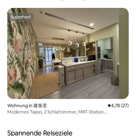
Superhost
Superhost
Wohnung in 建泰里
Durchschnitt
4,78 (27)
Modernes Taipei, 2 Schlafzimmer, MRT-Station
Zhongshan & Nachtmärkte
Spannende Reiseziele