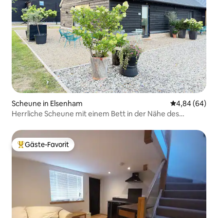
Scheune in Elsenham
Durchschnittl
4,84 (64)
Herrliche Scheune mit einem Bett in der Nähe des
Flughafens Stansted
Gäste-Favorit
Beliebter Gäste-Favorit.