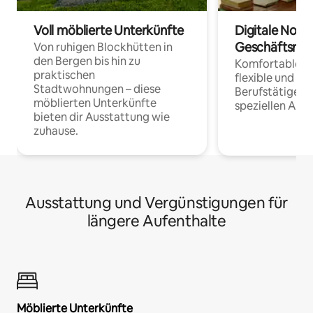
Voll möblierte Unterkünfte
Digitale Noma
Geschäftsrei
Von ruhigen Blockhütten in
den Bergen bis hin zu
Komfortable Un
praktischen
flexible und o
Stadtwohnungen – diese
Berufstätige 
möblierten Unterkünfte
speziellen Arbe
bieten dir Ausstattung wie
zuhause.
Ausstattung und Vergünstigungen für
längere Aufenthalte
Möblierte Unterkünfte