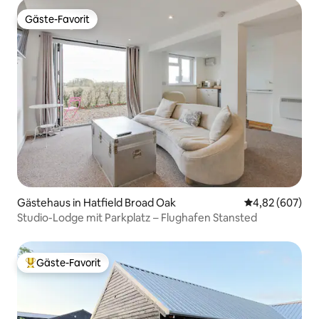
Gäste-Favorit
Gäste-Favorit
Gästehaus in Hatfield Broad Oak
Durchschnittli
4,82 (607)
Studio-Lodge mit Parkplatz – Flughafen Stansted
Gäste-Favorit
Beliebter Gäste-Favorit.