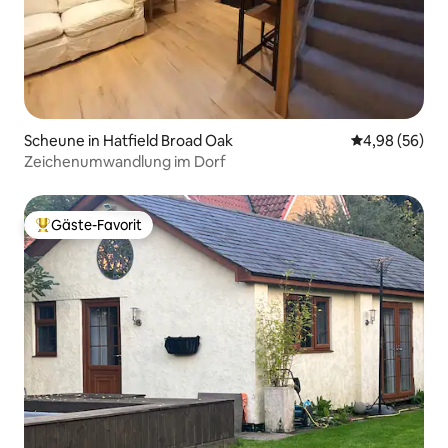
Scheune in Hatfield Broad Oak
Durchschnittl
4,98 (56)
Zeichenumwandlung im Dorf
Gäste-Favorit
Beliebter Gäste-Favorit.