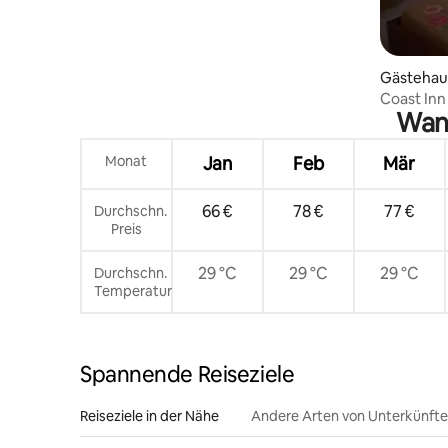
Gästehaus
Coast Inn
Wann
Monat
Jan
Feb
Mär
66 €
78 €
77 €
Durchschn.
Preis
29 °C
29 °C
29 °C
Durchschn.
Temperatur
Spannende Reiseziele
Reiseziele in der Nähe
Andere Arten von Unterkünft