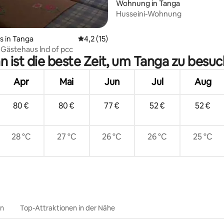
Wohnung in Tanga
Husseini-Wohnung
 in Tanga
Durchschnittliche Bewertung: 4,2 von 5, 
4,2 (15)
 Gästehaus lnd of pcc
 ist die beste Zeit, um Tanga zu besu
Apr
Mai
Jun
Jul
Aug
80 €
80 €
77 €
52 €
52 €
28 °C
27 °C
26 °C
26 °C
25 °C
en
Top-Attraktionen in der Nähe