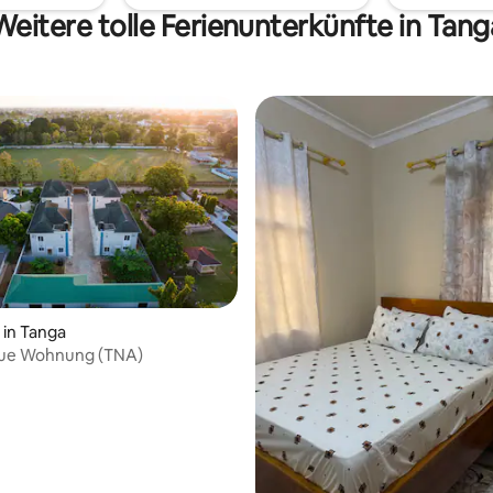
der Umgebung und beim Einka
Weitere tolle Ferienunterkünfte in Tang
behilflich sein.
in Tanga
ue Wohnung (TNA)