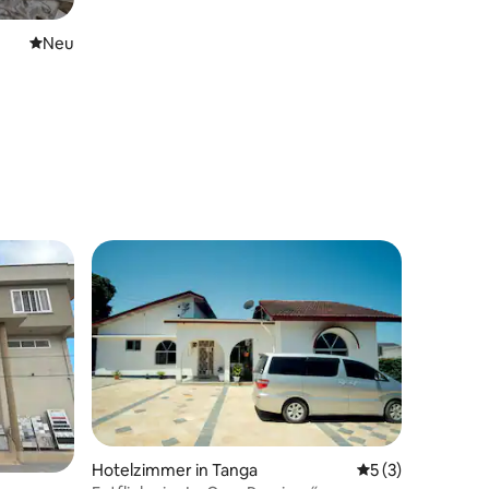
Neue Unterkunft
Neu
Hotelzimmer in Tanga
Durchschnittlich
5 (3)