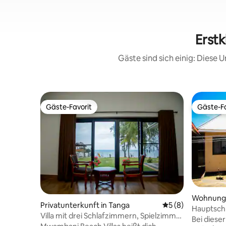
Erstk
Gäste sind sich einig: Diese
Gäste-Favorit
Gäste-Fa
Gäste-Favorit
Gäste-Fa
Wohnung 
Privatunterkunft in Tanga
Durchschnittliche
5 (8)
Hauptsch
Villa mit drei Schlafzimmern, Spielzimmer
in Tanga 
Bei diese
und Strandlage