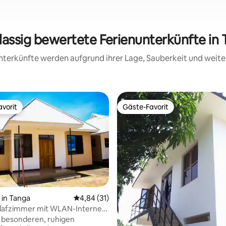
lassig bewertete Ferienunterkünfte in
 Unterkünfte werden aufgrund ihrer Lage, Sauberkeit und wei
vorit
Gäste-Favorit
vorit
Gäste-Favorit
in Tanga
Durchschnittliche Bewertung: 4,84 von 5, 
4,84 (31)
 Bewertung: 5 von 5, 8 Bewertungen
lafzimmer mit WLAN-Internet
Town
r besonderen, ruhigen