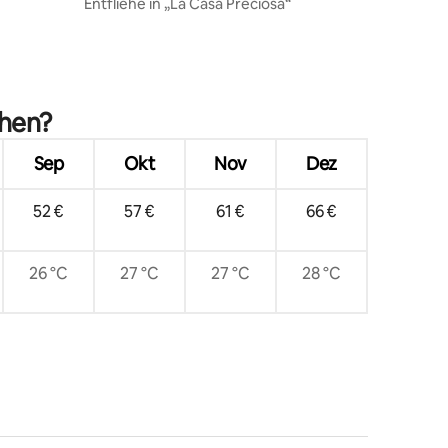
Entfliehe in „La Casa Preciosa“
15 Bewertungen
chen?
Sep
Okt
Nov
Dez
52 €
57 €
61 €
66 €
26 °C
27 °C
27 °C
28 °C