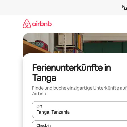
Zu
Inhalten
springen
Ferienunterkünfte in
Tanga
Finde und buche einzigartige Unterkünfte auf
Airbnb
Ort
Wenn Ergebnisse verfügbar sind, navigiere mit d
Check-in