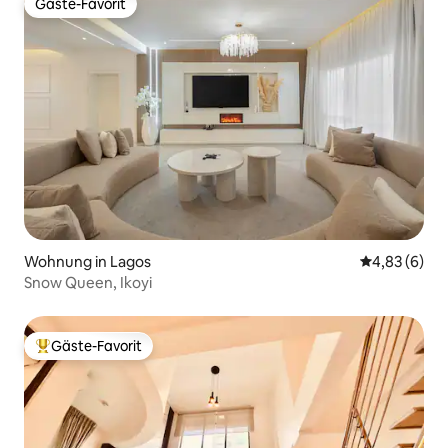
Gäste-Favorit
Gäste-Favorit
Wohnung in Lagos
Durchschnitt
4,83 (6)
Snow Queen, Ikoyi
Gäste-Favorit
Beliebter Gäste-Favorit.