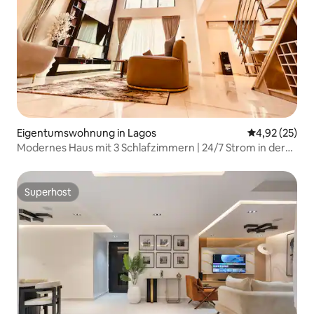
Eigentumswohnung in Lagos
Durchschnitt
4,92 (25)
Modernes Haus mit 3 Schlafzimmern | 24/7 Strom in der
Nähe des Eko Hotels
Superhost
Superhost