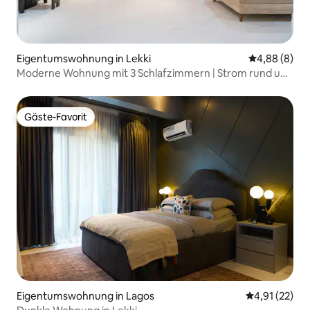
Eigentumswohnung in Lekki
Durchschnitt
4,88 (8)
Moderne Wohnung mit 3 Schlafzimmern | Strom rund um
die Uhr | Schnelles WLAN | PS5
Gäste-Favorit
Gäste-Favorit
Eigentumswohnung in Lagos
Durchschnitt
4,91 (22)