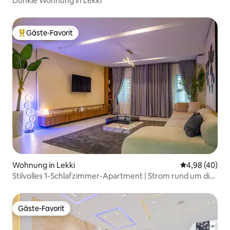
Dunkle Wohnung in Lekki
Gäste-Favorit
Beliebter Gäste-Favorit.
Wohnung in Lekki
Durchschnittl
4,98 (40)
Stilvolles 1-Schlafzimmer-Apartment | Strom rund um die
Uhr | Schnelles Internet
Gäste-Favorit
Gäste-Favorit