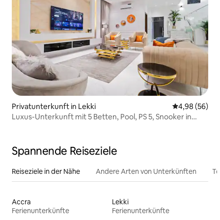
Privatunterkunft in Lekki
Durchschnittl
4,98 (56)
Luxus-Unterkunft mit 5 Betten, Pool, PS 5, Snooker in
Lekki
Spannende Reiseziele
Reiseziele in der Nähe
Andere Arten von Unterkünften
To
Accra
Lekki
Ferienunterkünfte
Ferienunterkünfte