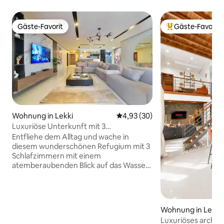
Gäste-Favorit
Gäste-Favorit
Gäste-Favorit
Beliebter Gäste-F
Wohnung in Lekki
Durchschnittliche Bewertung: 
4,93 (30)
Luxuriöse Unterkunft mit 3
Schlafzimmern am Wasser
Entfliehe dem Alltag und wache in
diesem wunderschönen Refugium mit 3
Schlafzimmern mit einem
atemberaubenden Blick auf das Wasser
auf. Dieser gemütliche Rückzugsort ist
perfekt für Familien, Paare oder kleine
Gruppen und verbindet Komfort, Stil
und die Schönheit der Natur für einen
Wohnung in Lekki
Aufenthalt, den du nie vergessen wirst.
Luxuriöses archite
Jedes Zimmer ist durchdacht mit