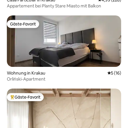
Appartement bei Planty Stare Miasto mit Balkon
Gäste-Favorit
Gäste-Favorit
Wohnung in Krakau
Durchschn
5 (16)
Orliński-Apartment
Gäste-Favorit
Beliebter Gäste-Favorit.