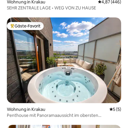
Wohnung in Krakau
Durchschnittli
4,87 (446)
SEHR ZENTRALE LAGE • WEG VON ZU HAUSE
Gäste-Favorit
Beliebter Gäste-Favorit.
Wohnung in Krakau
Durchsch
5 (5)
Penthouse mit Panoramaaussicht im obersten
Stockwerk, Whirlpool, Garage, Klimaanlage