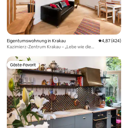
Eigentumswohnung in Krakau
Durchschnittli
4,87 (424)
Kazimierz-Zentrum Krakau – „Lebe wie die
Einheimischen“
Gäste-Favorit
Gäste-Favorit