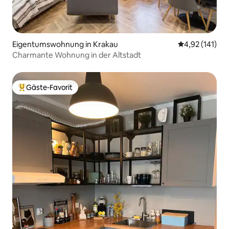
Eigentumswohnung in Krakau
Durchschnittl
4,92 (141)
Charmante Wohnung in der Altstadt
Gäste-Favorit
Beliebter Gäste-Favorit.