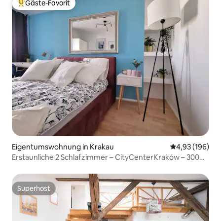
Gäste-Favorit
Beliebter Gäste-Favorit.
Eigentumswohnung in Krakau
Durchschnittli
4,93 (196)
Erstaunliche 2 Schlafzimmer – CityCenterKraków – 300
Meter Hauptplatz
Superhost
Superhost