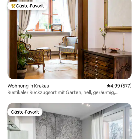
Gäste-Favorit
Beliebter Gäste-Favorit.
Wohnung in Krakau
Durchschnittli
4,99 (577)
Rustikaler Rückzugsort mit Garten, hell, geräumig,
Altstadt
Gäste-Favorit
Gäste-Favorit