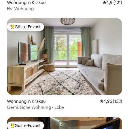
Wohnung in Krakau
Durchschnitt
4,9 (121)
Elvi Wohnung
Gäste-Favorit
Beliebter Gäste-Favorit.
Wohnung in Krakau
Durchschnittl
4,95 (133)
Gemütliche Wohnung - Ecke
Gäste-Favorit
Beliebter Gäste-Favorit.