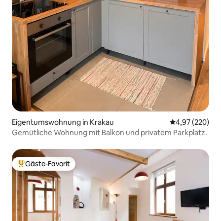
Eigentumswohnung in Krakau
Durchschnittli
4,97 (220)
Gemütliche Wohnung mit Balkon und privatem Parkplatz.
Gäste-Favorit
Beliebter Gäste-Favorit.