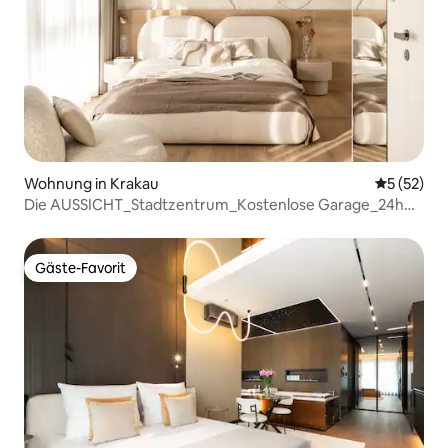
Wohnung in Krakau
Durchschn
5 (52)
Die AUSSICHT_Stadtzentrum_Kostenlose Garage_24h
SICHERHEIT
Gäste-Favorit
Gäste-Favorit