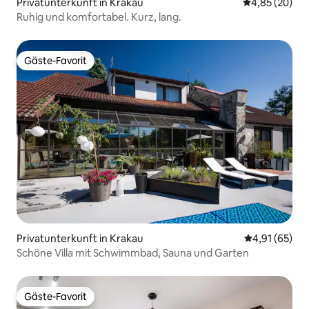
Privatunterkunft in Krakau
Durchschnittl
4,85 (20)
Ruhig und komfortabel. Kurz, lang.
Gäste-Favorit
Gäste-Favorit
Privatunterkunft in Krakau
Durchschnitt
4,91 (65)
Schöne Villa mit Schwimmbad, Sauna und Garten
Gäste-Favorit
Gäste-Favorit