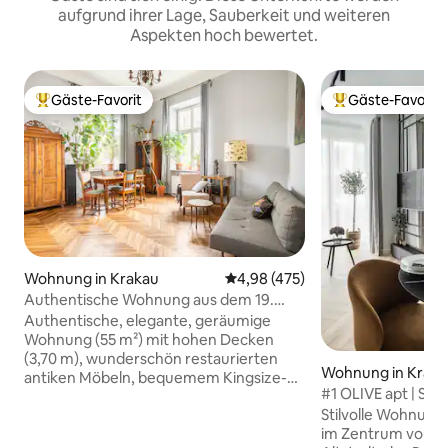
aufgrund ihrer Lage, Sauberkeit und weiteren
Aspekten hoch bewertet.
Gäste-Favorit
Gäste-Favorit
Beliebter Gäste-Favorit.
Beliebter Gäste-F
Wohnung in Krakau
Durchschnittliche Bewertung: 4
4,98 (475)
Authentische Wohnung aus dem 19.
Jahrhundert mit Aussicht!
Authentische, elegante, geräumige
Wohnung (55 m²) mit hohen Decken
(3,70 m), wunderschön restaurierten
Wohnung in Krak
antiken Möbeln, bequemem Kingsize-
#1 OLIVE apt | Sta
Bett, maßgefertigten Küchenmöbeln
KOSTENLOSE Gar
Stilvolle Wohnung
mit einer Marmorarbeitsplatte. Eine
im Zentrum von Kr
echte Wohnung, kein Hotel! Das Hotel