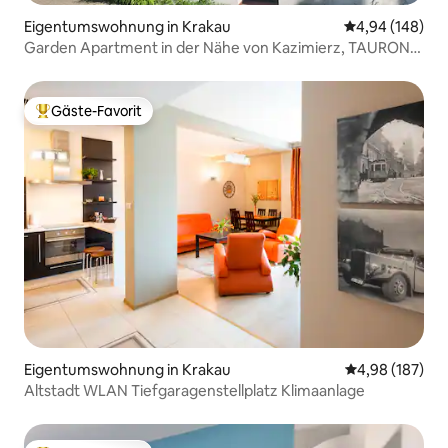
Eigentumswohnung in Krakau
Durchschnittli
4,94 (148)
Garden Apartment in der Nähe von Kazimierz, TAURON
ARENA
Gäste-Favorit
Beliebter Gäste-Favorit.
Eigentumswohnung in Krakau
Durchschnittli
4,98 (187)
Altstadt WLAN Tiefgaragenstellplatz Klimaanlage