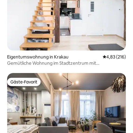
Eigentumswohnung in Krakau
Durchschnittl
4,83 (216)
Gemütliche Wohnung im Stadtzentrum mit
Zwischengeschoss
Gäste-Favorit
Gäste-Favorit