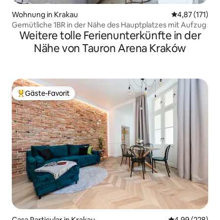
Wohnung in Krakau
Durchschnittl
4,87 (171)
Gemütliche 1BR in der Nähe des Hauptplatzes mit Aufzug
Weitere tolle Ferienunterkünfte in der
Nähe von Tauron Arena Kraków
Gäste-Favorit
Beliebter Gäste-Favorit.
Casa Particular in Krakau
Durchschnittli
4,99 (228)