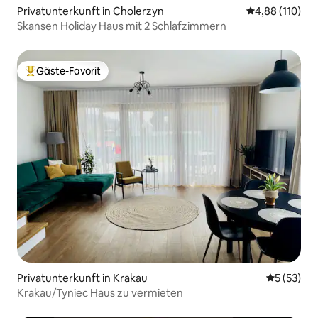
Privatunterkunft in Cholerzyn
Durchschnittl
4,88 (110)
Skansen Holiday Haus mit 2 Schlafzimmern
Gäste-Favorit
Beliebter Gäste-Favorit.
Privatunterkunft in Krakau
Durchschn
5 (53)
Krakau/Tyniec Haus zu vermieten