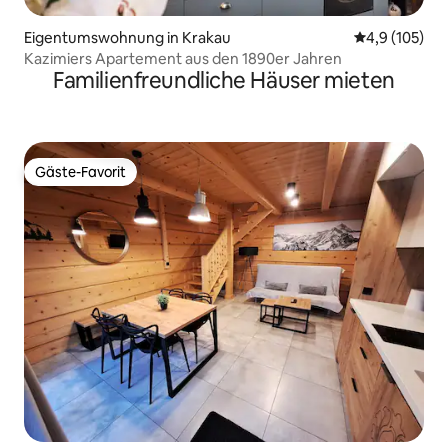
Eigentumswohnung in Krakau
Durchschnitt
4,9 (105)
Kazimiers Apartement aus den 1890er Jahren
Familienfreundliche Häuser mieten
Gäste-Favorit
Gäste-Favorit