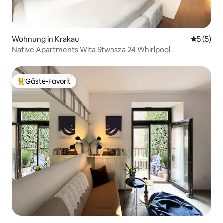
Wohnung in Krakau
Durchsch
5 (5)
Native Apartments Wita Stwosza 24 Whirlpool
Gäste-Favorit
Beliebter Gäste-Favorit.