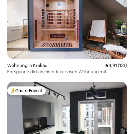
Wohnung in Krakau
Durchschnittl
4,91 (131)
Entspanne dich in einer luxuriösen Wohnung mit
Whirlpool und Sauna
Gäste-Favorit
Beliebter Gäste-Favorit.