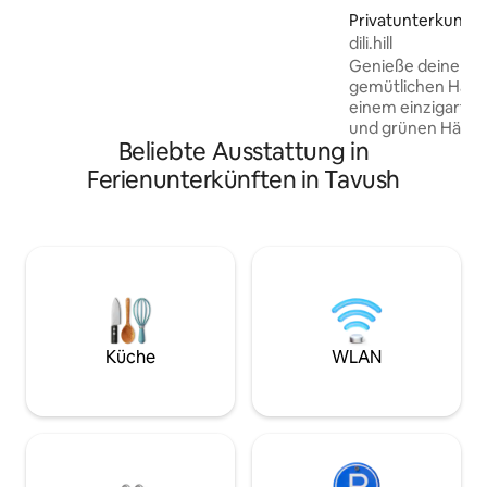
Familien oder kleine Gruppen. Gäste
Privatunterkunft in
können sich an den Innen- und
dili.hill
Außenkaminen oder in der Badewanne
entspannen oder die Terrasse und den
Genieße deinen Au
Balkon genießen. Die Unterkunft
gemütlichen Haus 
verfügt über kostenfreies WLAN und
einem einzigartige
einen eigenen Parkplatz. Die Lage in der
und grünen Hänge 
Beliebte Ausstattung in
Nähe von Outdoor-Aktivitäten macht
Inneren gibt es 
sie perfekt für Naturliebhaber und
und modernen Kom
Ferienunterkünften in Tavush
Abenteuerlustige.
Wohnzimmer mit e
Kamin, eine ausge
WLAN und alles, w
Komfort benötigst. Auf dem Gelä
gibt es einen Pavil
— ideal für Abend
gemütliche Abende
Freunden. Ein ruhi
und ein Blick auf 
Küche
WLAN
Gefühl von Privat