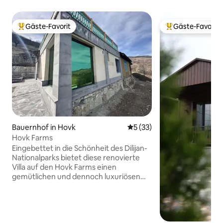
Gäste-Favorit
Gäste-Favorit
Beliebter Gäste-Favorit.
Beliebter Gäste-F
Bauernhof in Hovk
Durchschnittliche Bewertun
5 (33)
Hovk Farms
Eingebettet in die Schönheit des Dilijan-
Nationalparks bietet diese renovierte
Villa auf den Hovk Farms einen
gemütlichen und dennoch luxuriösen
Rückzugsort. Mit atemberaubendem
Bergblick, zwei geräumigen
Schlafzimmern und einer voll
ausgestatteten Küche ist sie ideal für