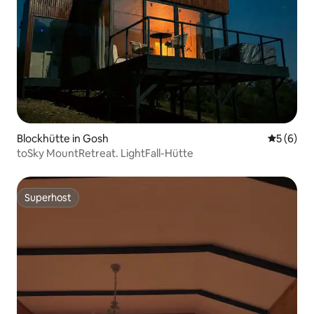
Blockhütte in Gosh
Durchschn
5 (6)
toSky MountRetreat. LightFall-Hütte
Superhost
Superhost