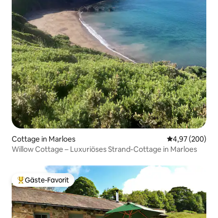
Cottage in Marloes
Durchschnittli
4,97 (200)
Willow Cottage – Luxuriöses Strand-Cottage in Marloes
Gäste-Favorit
Beliebter Gäste-Favorit.