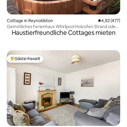
Cottage in Reynoldston
Durchschnittli
4,92 (477)
Gemütliches Ferienhaus Whirlpool Holzofen Strand oder
Haustierfreundliche Cottages mieten
Pub 5 Min.
Gäste-Favorit
Beliebter Gäste-Favorit.