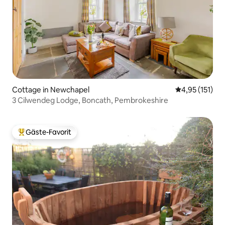
Cottage in Newchapel
Durchschnittl
4,95 (151)
3 Cilwendeg Lodge, Boncath, Pembrokeshire
Gäste-Favorit
Beliebter Gäste-Favorit.