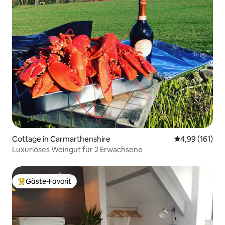
Cottage in Carmarthenshire
Durchschnittl
4,99 (161)
Luxuriöses Weingut für 2 Erwachsene
Gäste-Favorit
Beliebter Gäste-Favorit.