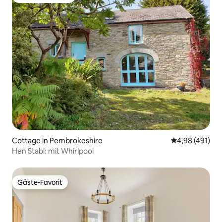
Beliebter Gäste-Favorit.
Cottage in Pembrokeshire
Durchschnittli
4,98 (491)
Hen Stabl: mit Whirlpool
Gäste-Favorit
Gäste-Favorit