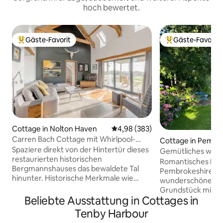
hoch bewertet.
Gäste-Favorit
Gäste-Favorit
Beliebter Gäste-Favorit.
Beliebter Gäste-F
Cottage in Nolton Haven
Durchschnittliche Bewertung: 4
4,98 (383)
Carren Bach Cottage mit Whirlpool-
Cottage in Pembr
Hütte und Grillterrasse
Spaziere direkt von der Hintertür dieses
Gemütliches walis
restaurierten historischen
idyllischem 3 Hek
Romantisches Feri
Bergmannshauses das bewaldete Tal
Grundstück
Pembrokeshire au
hinunter. Historische Merkmale wie
wunderschönen 3
Fliesenböden und Balken, gewölbte
Grundstück mit Sa
Decken treffen auf moderne
Beliebte Ausstattung in Cottages in
Schwimmteich (re
Annehmlichkeiten wie
Spielzimmer und K
Tenby Harbour
Fußbodenheizung und eine
Hügelwanderungen