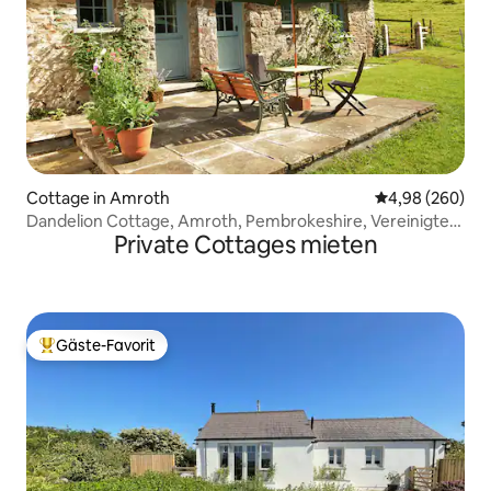
Cottage in Amroth
Durchschnittli
4,98 (260)
Dandelion Cottage, Amroth, Pembrokeshire, Vereinigtes
Private Cottages mieten
Königreich
Gäste-Favorit
Beliebter Gäste-Favorit.