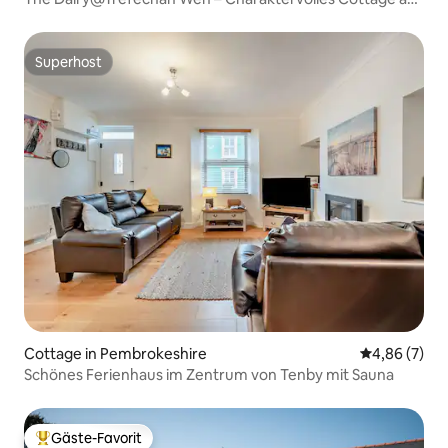
der Küste
Superhost
Superhost
Cottage in Pembrokeshire
Durchschnitt
4,86 (7)
Schönes Ferienhaus im Zentrum von Tenby mit Sauna
Gäste-Favorit
Beliebter Gäste-Favorit.