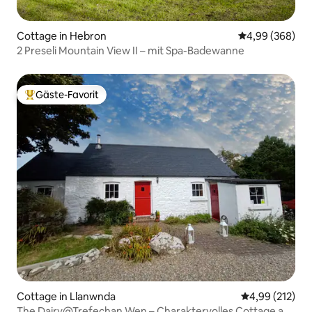
Cottage in Hebron
Durchschnittli
4,99 (368)
2 Preseli Mountain View II – mit Spa-Badewanne
Gäste-Favorit
Beliebter Gäste-Favorit.
Cottage in Llanwnda
Durchschnittl
4,99 (212)
The Dairy@Trefechan Wen – Charaktervolles Cottage an