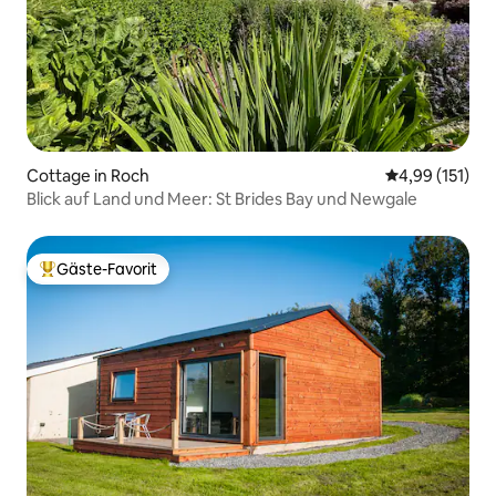
Cottage in Roch
Durchschnittl
4,99 (151)
Blick auf Land und Meer: St Brides Bay und Newgale
Gäste-Favorit
Beliebter Gäste-Favorit.