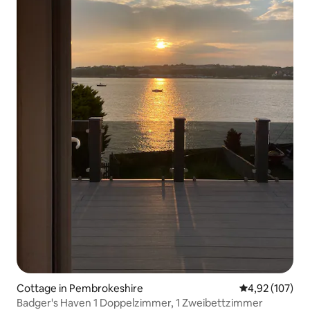
Cottage in Pembrokeshire
Durchschnittl
4,92 (107)
Badger's Haven 1 Doppelzimmer, 1 Zweibettzimmer