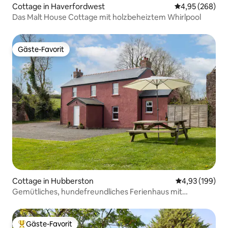
Cottage in Haverfordwest
Durchschnittli
4,95 (268)
Das Malt House Cottage mit holzbeheiztem Whirlpool
Gäste-Favorit
Gäste-Favorit
Cottage in Hubberston
Durchschnittli
4,93 (199)
Gemütliches, hundefreundliches Ferienhaus mit
Whirlpool
Gäste-Favorit