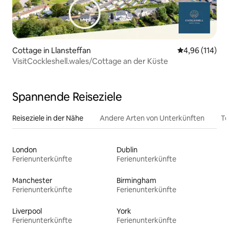
Cottage in Llansteffan
Durchschnittl
4,96 (114)
VisitCockleshell.wales/Cottage an der Küste
Spannende Reiseziele
Reiseziele in der Nähe
Andere Arten von Unterkünften
To
London
Dublin
Ferienunterkünfte
Ferienunterkünfte
Manchester
Birmingham
Ferienunterkünfte
Ferienunterkünfte
Liverpool
York
Ferienunterkünfte
Ferienunterkünfte