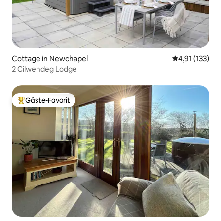
Cottage in Newchapel
Durchschnittl
4,91 (133)
2 Cilwendeg Lodge
Gäste-Favorit
Beliebter Gäste-Favorit.