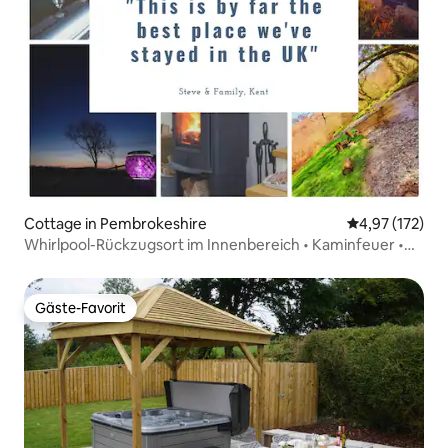
Cottage in Pembrokeshire
Durchschnittl
4,97 (172)
Whirlpool-Rückzugsort im Innenbereich • Kaminfeuer •
Waldspaziergänge
Gäste-Favorit
Gäste-Favorit