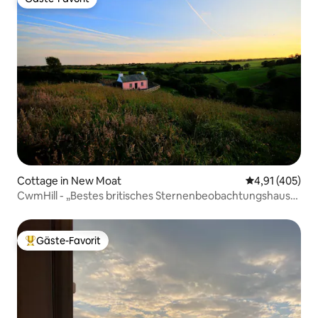
Gäste-Favorit
Cottage in New Moat
Durchschnittl
4,91 (405)
CwmHill - „Bestes britisches Sternenbeobachtungshaus“
+ WLAN
Gäste-Favorit
Beliebter Gäste-Favorit.