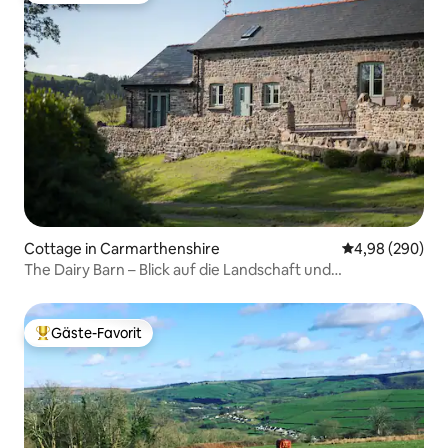
Cottage in Carmarthenshire
Durchschnittli
4,98 (290)
The Dairy Barn – Blick auf die Landschaft und
Zwergziegen
Gäste-Favorit
Beliebter Gäste-Favorit.