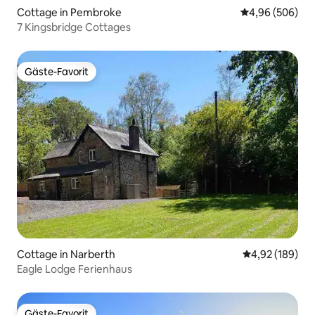
Cottage in Pembroke
Durchschnittli
4,96 (506)
7 Kingsbridge Cottages
Gäste-Favorit
Gäste-Favorit
Cottage in Narberth
Durchschnittli
4,92 (189)
Eagle Lodge Ferienhaus
Gäste-Favorit