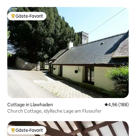
Gäste-Favorit
Beliebter Gäste-Favorit.
Cottage in Llawhaden
Durchschnittli
4,96 (188)
Church Cottage, idyllische Lage am Flussufer
Gäste-Favorit
Beliebter Gäste-Favorit.