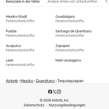
Reiseziele in der Nähe
Andere Arten von Unterkünften
To
Mexiko-Stadt
Guadalajara
Ferienunterkünfte
Ferienunterkünfte
Puebla
Santiago de Querétaro
Ferienunterkünfte
Ferienunterkünfte
Acapulco
Zapopan
Ferienunterkünfte
Ferienunterkünfte
León
Mehr anzeigen
Ferienunterkünfte
Airbnb
Mexiko
Querétaro
Tequisquiapan
© 2026 Airbnb, Inc.
Datenschutz
Nutzungsbedingungen