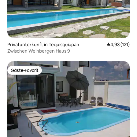
Privatunterkunft in Tequisquiapan
Durchschnittl
4,93 (121)
Zwischen Weinbergen Haus 9
Gäste-Favorit
Gäste-Favorit