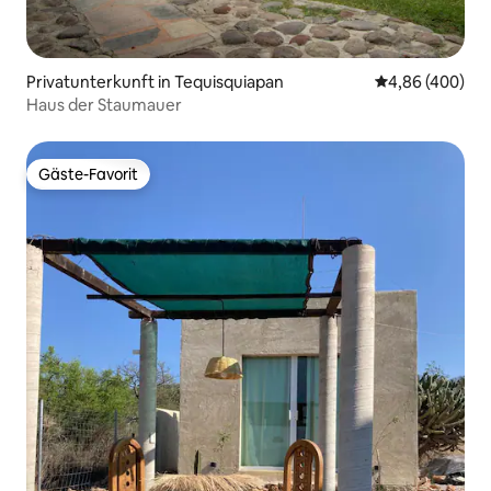
Privatunterkunft in Tequisquiapan
Durchschnittli
4,86 (400)
Haus der Staumauer
Gäste-Favorit
Gäste-Favorit