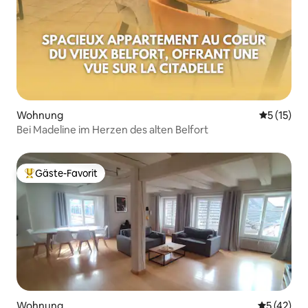
Wohnung
Durchschn
5 (15)
Bei Madeline im Herzen des alten Belfort
Gäste-Favorit
Beliebter Gäste-Favorit.
Wohnung
Durchschn
5 (42)