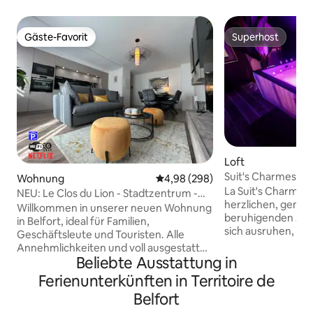
Gäste-Favorit
Superhost
Gäste-Favorit
Superhost
Loft
Suit's Charmes Lo
Wohnung
Durchschnittliche Bewertung: 4
4,98 (298)
La Suit's Charmes 
NEU: Le Clos du Lion - Stadtzentrum -
herzlichen, gemüt
Private Garage.
Willkommen in unserer neuen Wohnung
beruhigenden Atmosphä
in Belfort, ideal für Familien,
sich ausruhen, sic
Geschäftsleute und Touristen. Alle
sich umarmen, sic
Annehmlichkeiten und voll ausgestattet.
einschließen... si
Beliebte Ausstattung in
Geräumig mit 70 m2, modern, bietet
und genießen Sie d
Platz für 1 bis 6 Personen. In der Nähe
Ferienunterkünften in Territoire de
Suite von 75 m2,
des Bahnhofs, der Fußgängerzone und
Belfort
Bahnhof Belfort Jacuzzi Sauna
des historischen Zentrums, mit
Bett 4K Smart TV, 