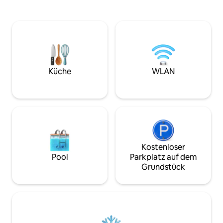
Terrasse. Kostenlose Parkplätze unter
Wlan Kamin Sternenhimm
der Residenz sorgen für die Sicherheit
Jet-Dusche (Dusc
der Fahrzeuge. Eigenständiger Zugang
verfügbar) Alle B
zur Unterkunft. In der Nähe von
Verfügung gestell
Universitäten und Unternehmen.
erotische Schauk
Erkunden Sie die Schweiz und das Elsass
Party-Haushaltsge
von unserer strategischen Kreuzung
aus. Warten Sie nicht länger, um zu
Küche
WLAN
buchen!
Kostenloser
Pool
Parkplatz auf dem
Grundstück