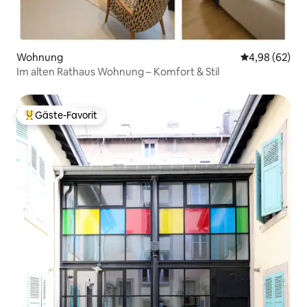
Wohnung
Durchschnittl
4,98 (62)
Im alten Rathaus Wohnung – Komfort & Stil
Gäste-Favorit
Beliebter Gäste-Favorit.