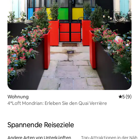
Wohnung
Durchschn
5 (9)
4*Loft Mondrian: Erleben Sie den Quai Verrière
Spannende Reiseziele
Andere Arten von Unterkünften
Top-Attraktionen in der Näh