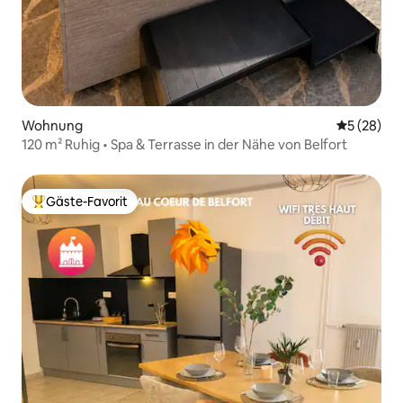
Wohnung
Durchschni
5 (28)
120 m² Ruhig • Spa & Terrasse in der Nähe von Belfort
Gäste-Favorit
Beliebter Gäste-Favorit.