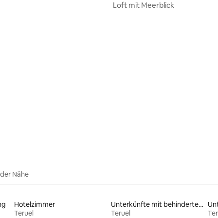
Loft mit Meerblick
rtung: 4,97 von 5, 174 Bewertungen
 der Nähe
ng
Hotelzimmer
Unterkünfte mit behindertengerechtem WC
Un
Teruel
Teruel
Ter