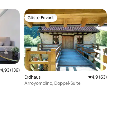
Gäste-Favorit
Gäste-Favorit
urchschnittliche Bewertung: 4,93 von 5, 136 Bewertungen
4,93 (136)
36 Bewertungen
Erdhaus
Durchschnittliche B
4,9 (63)
Arroyomolino, Doppel-Suite