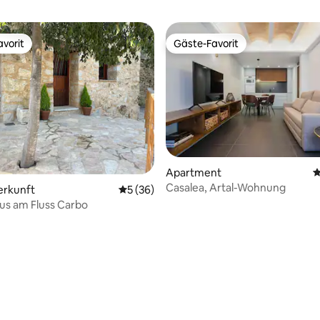
vorit
Gäste-Favorit
vorit
Gäste-Favorit
Apartment
D
Casalea, Artal-Wohnung
erkunft
Durchschnittliche Bewertung: 5 von 5, 
5 (36)
us am Fluss Carbo
Bewertung: 5 von 5, 65 Bewertungen