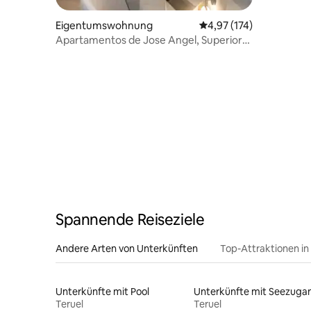
Eigentumswohnung
Durchschnittliche Bewe
4,97 (174)
Apartamentos de Jose Angel, Superior-
Apartment
Spannende Reiseziele
Andere Arten von Unterkünften
Top-Attraktionen in
Unterkünfte mit Pool
Unterkünfte mit Seezuga
Teruel
Teruel