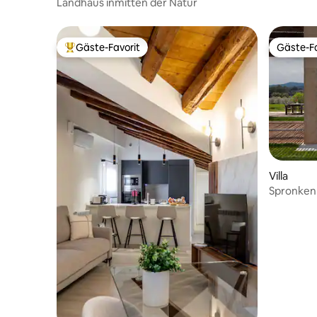
Landhaus inmitten der Natur
Gäste-Favorit
Gäste-Fa
Beliebter Gäste-Favorit.
Gäste-Fa
Villa
SpronkenH