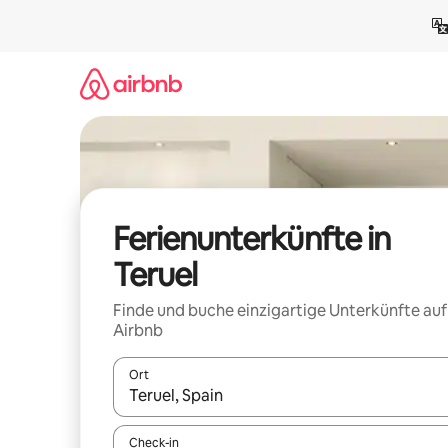
Zu
Inhalten
springen
Ferienunterkünfte in
Teruel
Finde und buche einzigartige Unterkünfte auf
Airbnb
Ort
Wenn Ergebnisse verfügbar sind, navigiere mit d
Check-in