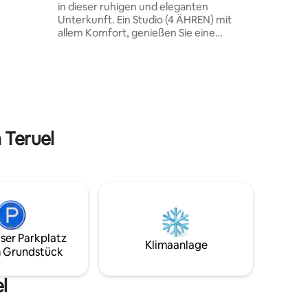
in dieser ruhigen und eleganten
d ein
Unterkunft. Ein Studio (4 ÄHREN) mit
ine
allem Komfort, genießen Sie eine
ist, in
unglaubliche Aussicht, Täler, Sterne und
e Küche
sogar die lokale Fauna 😊🦅🐐 Ohne das
ür ein
Auto zu nehmen, können Sie mehrere
Wanderwege, Mountainbike- und
Trailrunning-Strecken genießen.
Skipisten von Valdelinares 20 km
entfernt Sie befindet sich in der
 Teruel
liebenswerten Stadt Allepuz (Region
Maestrazgo) an einem zentralen Punkt,
von dem aus Sie die schönsten Dörfer
Spaniens besuchen können.
ser Parkplatz
Klimaanlage
 Grundstück
l