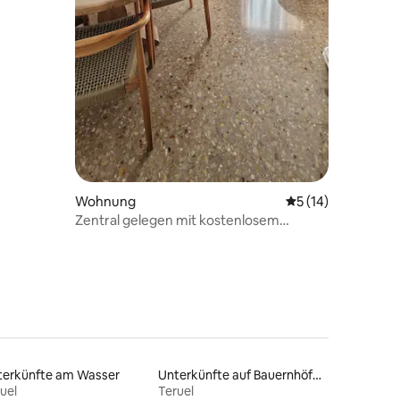
Wohnung
Durchschnittliche
5 (14)
Zentral gelegen mit kostenlosem
Privatparkplatz
terkünfte am Wasser
Unterkünfte auf Bauernhöfen
uel
Teruel