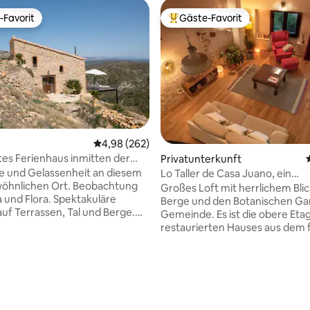
-Favorit
Gäste-Favorit
r Gäste-Favorit.
Beliebter Gäste-Favorit.
Durchschnittliche Bewertung: 4,98 von 5, 2
4,98 (262)
s Ferienhaus inmitten der
Privatunterkunft
a Vida
uhe und Gelassenheit an diesem
Lo Taller de Casa Juano, ein
öhnlichen Ort. Beobachtung
spektakuläres Loft.
Großes Loft mit herrlichem Blic
 und Flora. Spektakuläre
Berge und den Botanischen Ga
auf Terrassen, Tal und Berge.
Gemeinde. Es ist die obere Etage eines
000-Schutzgebiet … Atme
restaurierten Hauses aus dem 
XVIII. Das Loft ist offen, hat ei
r von deinem Haus entfernt
Bereich mit Doppelbett und zw
gemeinsam genutzt. Ein
Terrassen, einen weiteren Essb
licher Aufenthalt in einer
mit Smart-TV und Sofas und ei
igen und völlig unabhängigen
weiteren Bereich mit einem
ft! Abholung vom Flughafen
Doppelschlafsofa. Es verfügt a