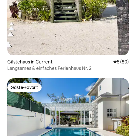
Gästehaus in Current
Durchschni
5 (80)
Langsames & einfaches Ferienhaus Nr. 2
Gäste-Favorit
Gäste-Favorit