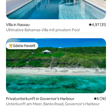
Villa in Nassau
Durchschnitt
4,97 (31)
Ultimative Bahamas-Villa mit privatem Pool
Gäste-Favorit
Beliebter Gäste-Favorit.
Privatunterkunft in Governor's Harbour
Durchschn
5 (74)
Unterkunft am Meer, Banks Road, Governor's Harbour