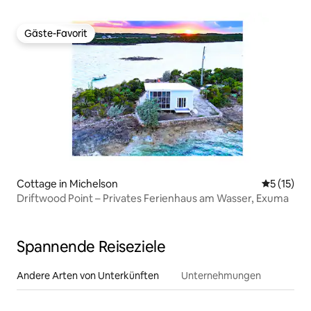
Freien
Gäste-Favorit
Gäste-Favorit
Cottage in Michelson
Durchschn
5 (15)
Driftwood Point – Privates Ferienhaus am Wasser, Exuma
Spannende Reiseziele
Andere Arten von Unterkünften
Unternehmungen