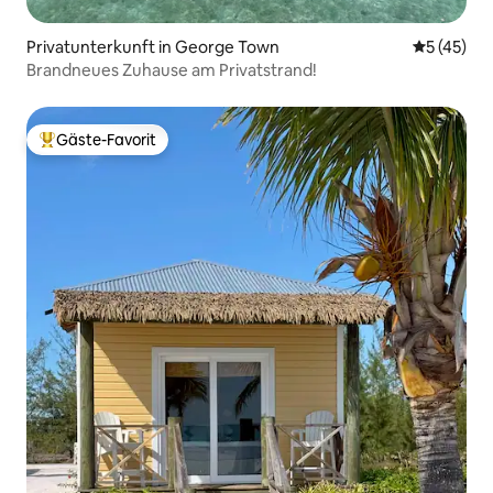
Privatunterkunft in George Town
Durchschn
5 (45)
Brandneues Zuhause am Privatstrand!
Gäste-Favorit
Beliebter Gäste-Favorit.