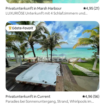
Privatunterkunft in Marsh Harbour
Durchschnitt
4,95 (21)
LUXURIÖSE Unterkunft mit 4 Schlafzimmern und
Meerblick direkt am Strand! Abaco Marsh Harbor
Gäste-Favorit
Beliebter Gäste-Favorit.
Privatunterkunft in Current
Durchschnittl
4,96 (56)
Paradies bei Sonnenuntergang, Strand, Whirlpools im