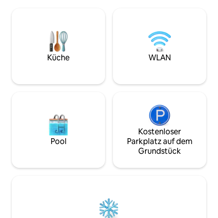
eifersüchtig machen wird. Im Inneren
grillen oder den 
sorgen eine Küchenzeile und
Meer zu beobachten. Abgesc
Highspeed-WLAN dafür, dass du diese
und dennoch beque
beneidenswerten Bilder so schnell wie
ruhiger Rückzugso
möglich hochladen kannst. Buche
kleine Familien, di
deinen Aufenthalt und lebe den Traum!
Haustür haben mö
Wir haben uns mit einem nahe
Küche
WLAN
dem entfernt zu s
gelegenen Yachthafen
besonders macht.
zusammengetan, der 1 Autominute und
8 Gehminuten entfernt ist, um Boote
für 85 US-Dollar pro Tag zu parken. Es
gelten die Geschäftsbedingungen.
Kostenloser
Pool
Parkplatz auf dem
Grundstück