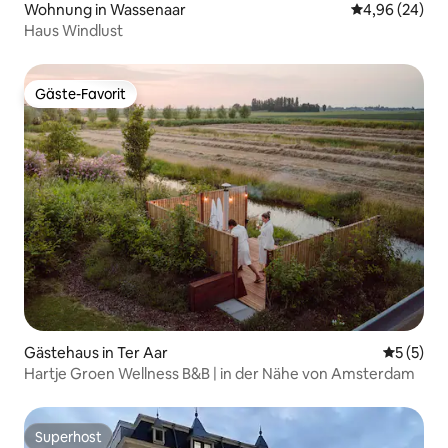
Wohnung in Wassenaar
Durchschnittl
4,96 (24)
Haus Windlust
Gäste-Favorit
Gäste-Favorit
Gästehaus in Ter Aar
Durchsch
5 (5)
Hartje Groen Wellness B&B | in der Nähe von Amsterdam
Superhost
Superhost