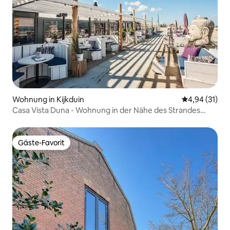
Wohnung in Kijkduin
Durchschnitt
4,94 (31)
Casa Vista Duna - Wohnung in der Nähe des Strandes
Kijkduin
Gäste-Favorit
Gäste-Favorit