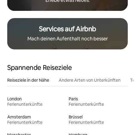
Erlebe etwas Neues.
Services auf Airbnb
Mach deinen Aufenthalt noch besser
Spannende Reiseziele
Reiseziele in der Nähe
Andere Arten von Unterkünften
To
London
Paris
Ferienunterkünfte
Ferienunterkünfte
Amsterdam
Brüssel
Ferienunterkünfte
Ferienunterkünfte
Manchester
Hamburg