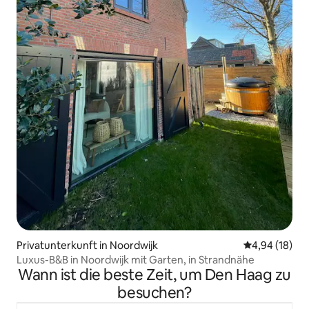
Privatunterkunft in Noordwijk
Durchschnitt
4,94 (18)
Luxus-B&B in Noordwijk mit Garten, in Strandnähe
Wann ist die beste Zeit, um Den Haag zu
besuchen?