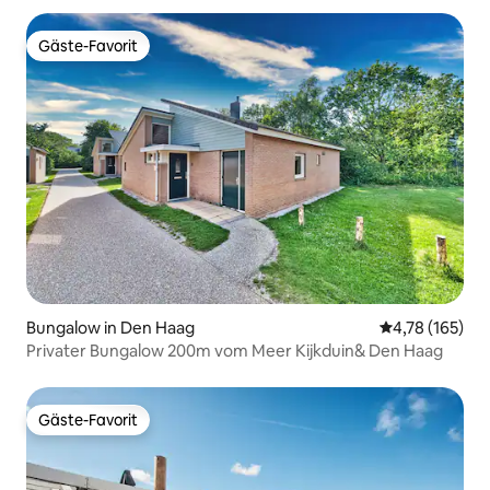
Gäste-Favorit
Gäste-Favorit
Bungalow in Den Haag
Durchschnittl
4,78 (165)
Privater Bungalow 200m vom Meer Kijkduin& Den Haag
Gäste-Favorit
Gäste-Favorit