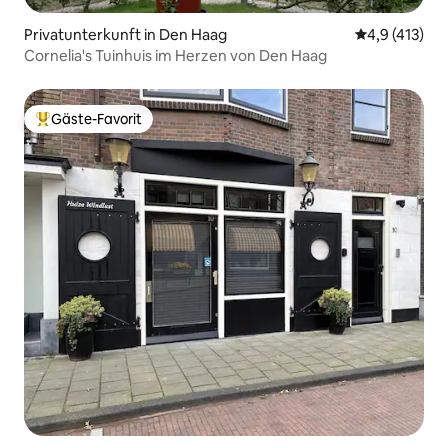
Privatunterkunft in Den Haag
Durchschnitt
4,9 (413)
Cornelia's Tuinhuis im Herzen von Den Haag
Gäste-Favorit
Beliebter Gäste-Favorit.