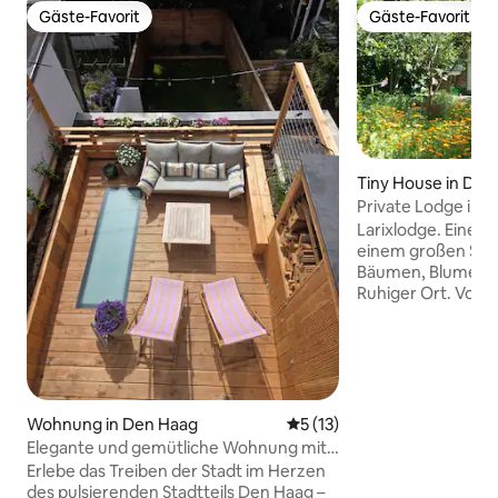
Gäste-Favorit
Gäste-Favorit
Gäste-Favorit
Gäste-Favorit
Tiny House in Den
Private Lodge in 
nahe dem Zentru
Larixlodge. Eine 
einem großen Sta
Bäumen, Blumen, 
Ruhiger Ort. Voll 
Zentralheizung, 
Gebaut mit organi
Hinter der Lodge b
private Terrasse für Gäs
magischer Ort mitten 
Nähe des Stadtze
Wohnung in Den Haag
Durchschnittliche Bewertun
5 (13)
Marktes“ und des 
Elegante und gemütliche Wohnung mit
Strandes. Es steh
sonniger Terrasse
Erlebe das Treiben der Stadt im Herzen
Verfügung, eine e
des pulsierenden Stadtteils Den Haag –