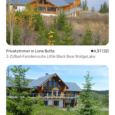
Privatzimmer in Lone Butte
Durchschnitt
4,97 (32)
2-Zi/Bad-Familiensuite Little Black Bear BridgeLake