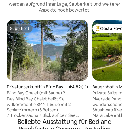
werden aufgrund ihrer Lage, Sauberkeit und weiterer
Aspekte hoch bewertet.
Superhost
Gäste-Favorit
Superhost
Beliebter Gäste-F
Privatunterkunft in Blind Bay
Durchschnittliche Bewertung:
4,82 (11)
Bauernhof in Mar
Blind Bay Chalet (mit Sauna) 2
Private Suite mit 
Schlafzimmer Bsmt Suite
am Fluss
Das Blind Bay Chalet heißt Sie
Riverside Ranch li
willkommen! ⭐️BMNT-Suite mit 2
wunderschönen He
Schlafzimmern (5 Betten)
Shushwap River, 1
⭐️Trockensauna ⭐️Blick auf den See
Mara Lake entfernt. Die pri
Beliebte Ausstattung für Bed and
⭐️Privater Eingang zum Abstellen von
Gästesuite verfügt
Fahrrädern (7 Stufen), Paddelbrettern,
ausgestattete Kü