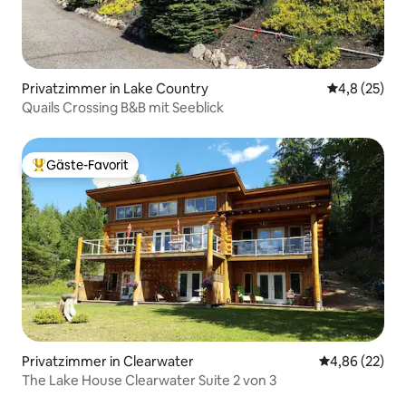
Privatzimmer in Lake Country
Durchschnit
4,8 (25)
Quails Crossing B&B mit Seeblick
Gäste-Favorit
Beliebter Gäste-Favorit.
Privatzimmer in Clearwater
Durchschnittl
4,86 (22)
The Lake House Clearwater Suite 2 von 3