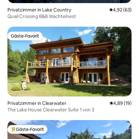
Privatzimmer in Lake Country
Durchschnittl
4,92 (63)
Quail Crossing B&B Wachtelnest
Gäste-Favorit
Gäste-Favorit
Privatzimmer in Clearwater
Durchschnitt
4,89 (19)
The Lake House Clearwater Suite 1 von 3
Gäste-Favorit
Beliebter Gäste-Favorit.