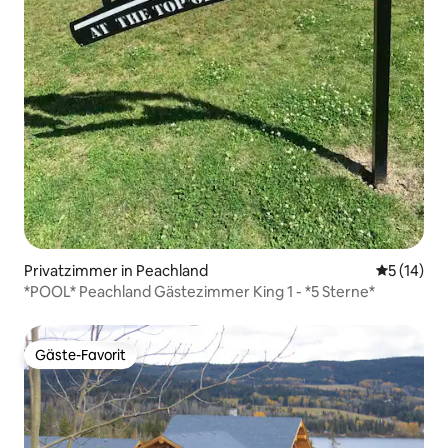
Privatzimmer in Peachland
Durchschn
5 (14)
*POOL* Peachland Gästezimmer King 1 - *5 Sterne*
Gäste-Favorit
Gäste-Favorit