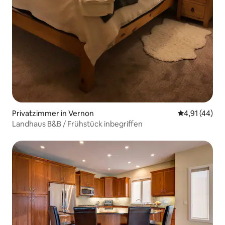
Privatzimmer in Vernon
Durchschnitt
4,91 (44)
Landhaus B&B / Frühstück inbegriffen