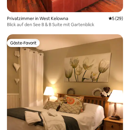
Privatzimmer in West Kelowna
Durchschni
5 (29)
Blick auf den See B & B Suite mit Gartenblick
Gäste-Favorit
Gäste-Favorit