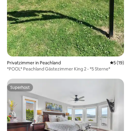
Privatzimmer in Peachland
Durchschn
5 (19)
*POOL* Peachland Gästezimmer King 2 - *5 Sterne*
Superhost
Superhost