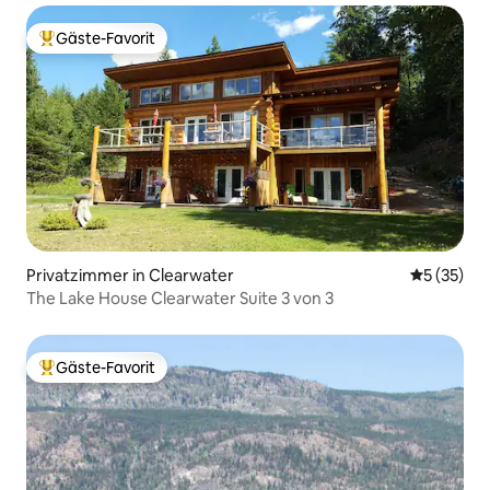
Gäste-Favorit
Beliebter Gäste-Favorit.
Privatzimmer in Clearwater
Durchschn
5 (35)
The Lake House Clearwater Suite 3 von 3
Gäste-Favorit
Beliebter Gäste-Favorit.