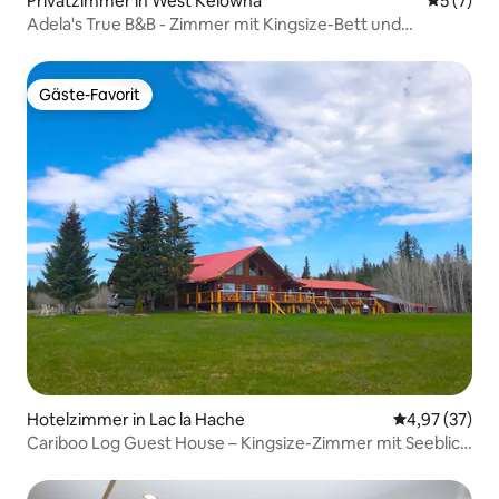
Privatzimmer in West Kelowna
Durchsch
5 (7)
Adela's True B&B - Zimmer mit Kingsize-Bett und
eigenem Badezimmer
Gäste-Favorit
Gäste-Favorit
Hotelzimmer in Lac la Hache
Durchschnitt
4,97 (37)
Cariboo Log Guest House – Kingsize-Zimmer mit Seeblick
1