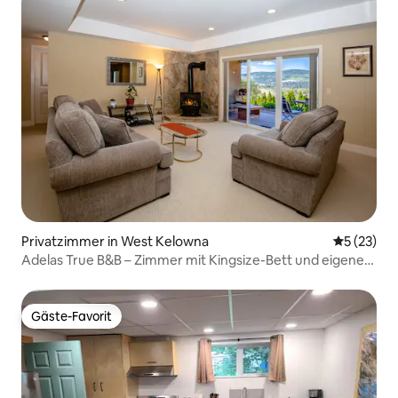
Privatzimmer in West Kelowna
Durchschn
5 (23)
Adelas True B&B – Zimmer mit Kingsize-Bett und eigenem
Bad
Gäste-Favorit
Gäste-Favorit