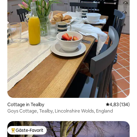
Cottage in Tealby
Durchschnittl
4,83 (134)
Goys Cottage, Tealby, Lincolnshire Wolds, England
Gäste-Favorit
Beliebter Gäste-Favorit.