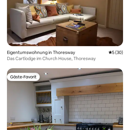
Eigentumswohnung in Thoresway
Durchschni
5 (30)
Das Cartlodge im Church House, Thoresway
Gäste-Favorit
Gäste-Favorit