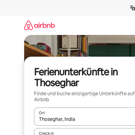
Zu
Inhalten
springen
Ferienunterkünfte in
Thoseghar
Finde und buche einzigartige Unterkünfte auf
Airbnb
Ort
Wenn Ergebnisse verfügbar sind, navigiere mit d
Check-in