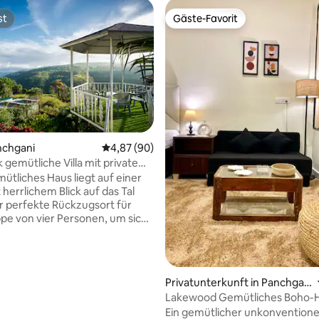
st
Gäste-Favorit
st
Gäste-Favorit
anchgani
Durchschnittliche Bewertung: 4,87 von 5, 
4,87 (90)
 gemütliche Villa mit privatem
ertung: 4,92 von 5, 24 Bewertungen
d Terrasse
ütliches Haus liegt auf einer
 herrlichem Blick auf das Tal
er perfekte Rückzugsort für
pe von vier Personen, um sich
nnen, neue Energie zu tanken
r mit der Natur in Einklang zu
en
chen Kaffee im Pavillon zu
Privatunterkunft in Panchgan
 oder entspanne dich mit
i
Lakewood Gemütliches Boho-
gerfeuer an Winterabenden.
inmitten von Grün Panchgani
Ein gemütlicher unkonventione
während des Monsuns