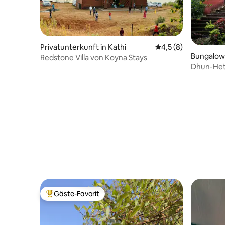
Privatunterkunft in Kathi
Durchschnittliche B
4,5 (8)
Bungalow 
Redstone Villa von Koyna Stays
Dhun-Het
Gäste-Favorit
Beliebter Gäste-Favorit.