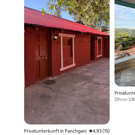
Privatunt
Dhruv Vill
Wohnzim
Privatunterkunft in Panchgani
Durchschnittliche Be
4,93 (15)