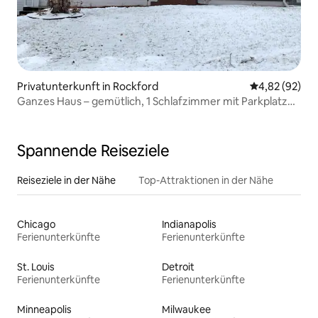
Privatunterkunft in Rockford
Durchschnittl
4,82 (92)
Ganzes Haus – gemütlich, 1 Schlafzimmer mit Parkplatz
(Einfahrt)
Spannende Reiseziele
Reiseziele in der Nähe
Top-Attraktionen in der Nähe
Chicago
Indianapolis
Ferienunterkünfte
Ferienunterkünfte
St. Louis
Detroit
Ferienunterkünfte
Ferienunterkünfte
Minneapolis
Milwaukee