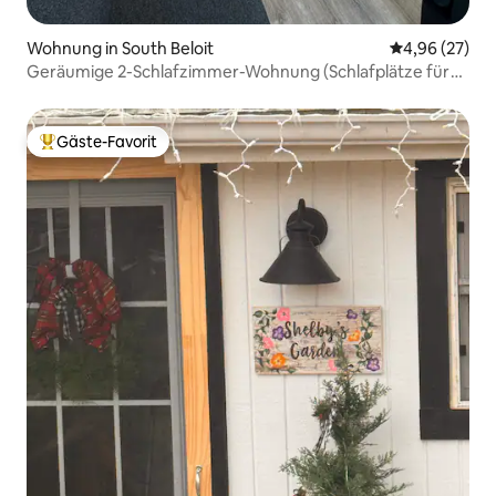
Wohnung in South Beloit
Durchschnittl
4,96 (27)
Geräumige 2-Schlafzimmer-Wohnung (Schlafplätze für
6): 2 Kingsize-Betten & Balkon
Gäste-Favorit
Beliebter Gäste-Favorit.