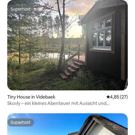
Superhost
Superhost
Tiny House in Videbaek
Durchschnitt
4,85 (27)
Skovly – ein kleines Abenteuer mit Aussicht und
Lagerfeuer
Superhost
Superhost