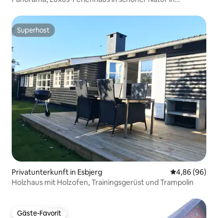
Strandnähe
Superhost
Superhost
Privatunterkunft in Esbjerg
Durchschnittl
4,86 (96)
Holzhaus mit Holzofen, Trainingsgerüst und Trampolin
Gäste-Favorit
Gäste-Favorit