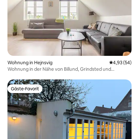
Wohnung in Hejnsvig
Durchschnittl
4,93 (54)
Wohnung in der Nähe von Billund, Grindsted und
Legoland
Gäste-Favorit
Gäste-Favorit