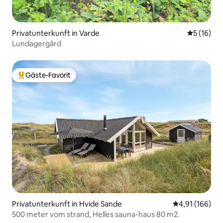
Privatunterkunft in Varde
Durchschn
5 (16)
Lundagergård
Gäste-Favorit
Beliebter Gäste-Favorit.
Privatunterkunft in Hvide Sande
Durchschnittl
4,91 (166)
500 meter vom strand, Helles sauna-haus 80 m2.