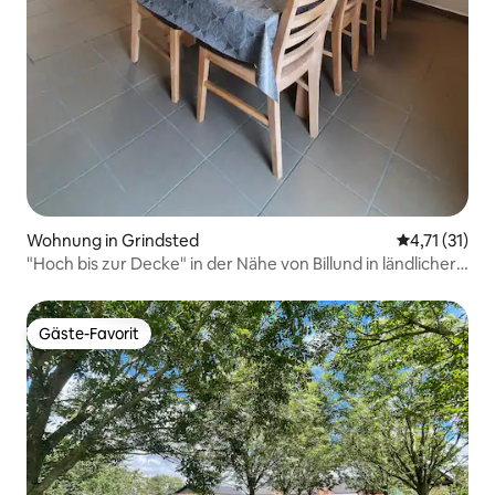
Wohnung in Grindsted
Durchschnitt
4,71 (31)
"Hoch bis zur Decke" in der Nähe von Billund in ländlicher
Idylle
Gäste-Favorit
Gäste-Favorit