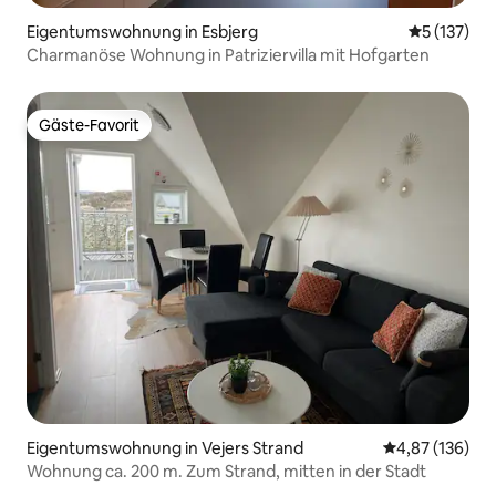
Eigentumswohnung in Esbjerg
Durchschni
5 (137)
Charmanöse Wohnung in Patriziervilla mit Hofgarten
Gäste-Favorit
Gäste-Favorit
Eigentumswohnung in Vejers Strand
Durchschnittl
4,87 (136)
Wohnung ca. 200 m. Zum Strand, mitten in der Stadt