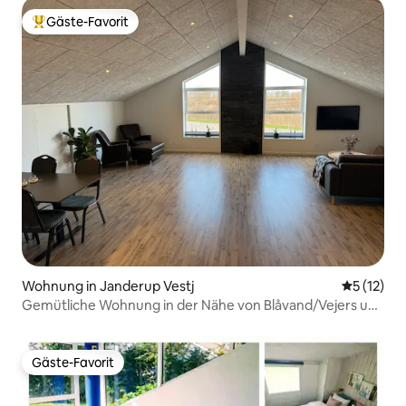
Gäste-Favorit
Beliebter Gäste-Favorit.
Wohnung in Janderup Vestj
Durchschn
5 (12)
Gemütliche Wohnung in der Nähe von Blåvand/Vejers und
Henne
Gäste-Favorit
Gäste-Favorit