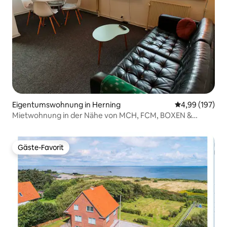
Eigentumswohnung in Herning
Durchschnittli
4,99 (197)
Mietwohnung in der Nähe von MCH, FCM, BOXEN &
Gødstrup Hospital
Gäste-Favorit
Gäste-Favorit