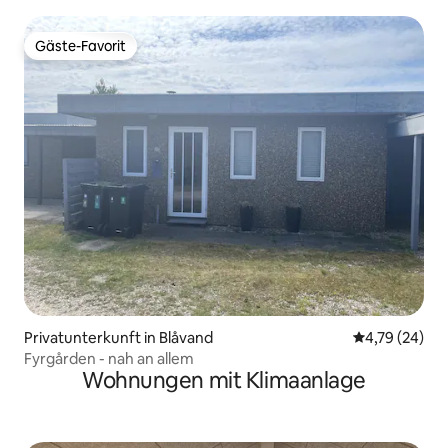
Gäste-Favorit
Gäste-Favorit
Privatunterkunft in Blåvand
Durchschnitt
4,79 (24)
Fyrgården - nah an allem
Wohnungen mit Klimaanlage