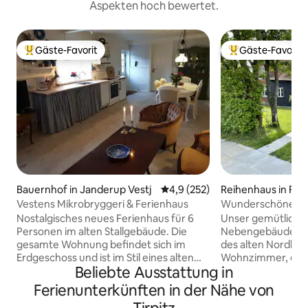
Aspekten hoch bewertet.
Gäste-Favorit
Gäste-Favorit
Beliebter Gäste-Favorit.
Beliebter Gäste-F
Bauernhof in Janderup Vestj
Durchschnittliche Bewertung: 
4,9 (252)
Reihenhaus in Fan
Vestens Mikrobryggeri & Ferienhaus
Wunderschönes S
von Nordby auf Fa
Nostalgisches neues Ferienhaus für 6
Unser gemütliches
Personen im alten Stallgebäude. Die
Nebengebäude bef
gesamte Wohnung befindet sich im
des alten Nordby. Im Anbau gibt es ein
Erdgeschoss und ist im Stil eines alten
Wohnzimmer, eine
Beliebte Ausstattung in
Badehotels aus dem Jahr 1930 gebaut.
Schlafzimmer (in e
Wir selbst wohnen im Erdgeschoss des
Doppelbett, im an
Ferienunterkünften in der Nähe von
Hauses auf dem Grundstück, am Ende
ein großes Badez