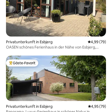
Privatunterkunft in Esbjerg
Durchschnittl
4,99 (79)
OASEN schönes Ferienhaus in der Nähe von Esbjerg,
Strand & Natur
Gäste-Favorit
Beliebter Gäste-Favorit.
Privatunterkunft in Esbjerg
Durchschnittl
4,95 (79)
Panorama, Luxus-Ferienhaus in schöner Natur in