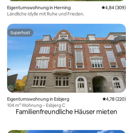
Eigentumswohnung in Herning
Durchschnittli
4,84 (309)
Ländliche Idylle mit Ruhe und Frieden.
Superhost
Superhost
Eigentumswohnung in Esbjerg
Durchschnittli
4,78 (220)
104 m² Wohnung – Esbjerg C
Familienfreundliche Häuser mieten