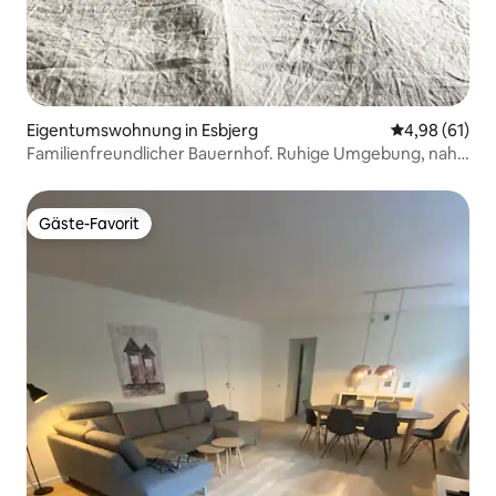
Eigentumswohnung in Esbjerg
Durchschnitt
4,98 (61)
Familienfreundlicher Bauernhof. Ruhige Umgebung, nah
an der Stadt
Gäste-Favorit
Gäste-Favorit