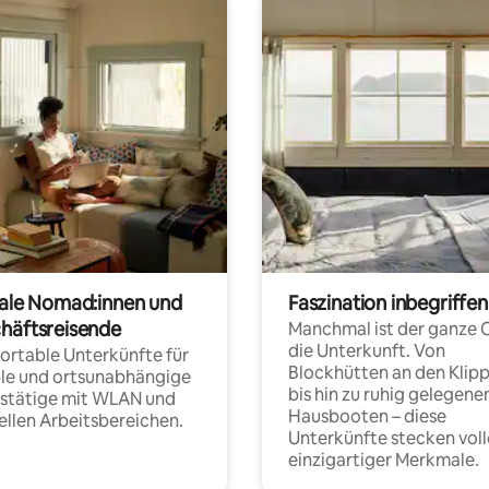
tale Nomad:innen und
Faszination inbegriffen
häftsreisende
Manchmal ist der ganze 
die Unterkunft. Von
rtable Unterkünfte für
Blockhütten an den Klip
ble und ortsunabhängige
bis hin zu ruhig gelegene
fstätige mit WLAN und
Hausbooten – diese
ellen Arbeitsbereichen.
Unterkünfte stecken voll
einzigartiger Merkmale.