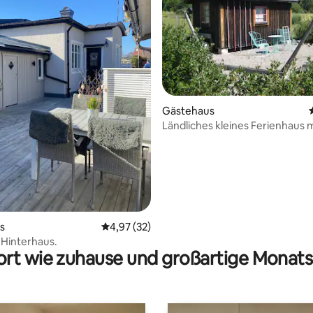
rtung: 4,92 von 5, 163 Bewertungen
Gästehaus
Ländliches kleines Ferienhaus 
Dusche & WC draußen + Terras
s
Durchschnittliche Bewertung: 4,97 von 5, 
4,97 (32)
 Hinterhaus.
rt wie zuhause und großartige Monats