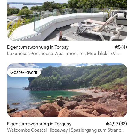
Eigentumswohnung in Torbay
Durchsch
5 (4)
Luxuriöses Penthouse-Apartment mit Meerblick | EV-
Ladegerät
Gäste-Favorit
Gäste-Favorit
Eigentumswohnung in Torquay
Durchschnitt
4,97 (33)
Watcombe Coastal Hideaway | Spaziergang zum Strand