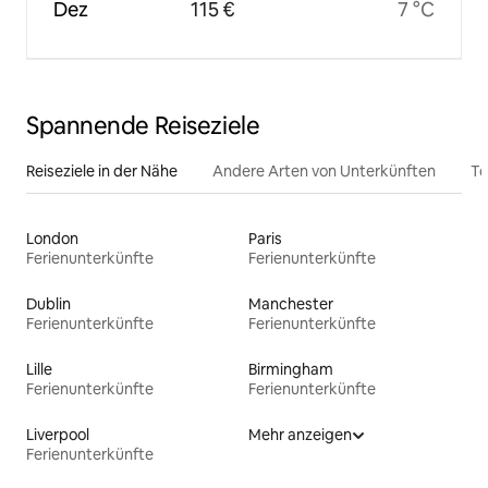
Dez
115 €
7 °C
Spannende Reiseziele
Reiseziele in der Nähe
Andere Arten von Unterkünften
To
London
Paris
Ferienunterkünfte
Ferienunterkünfte
Dublin
Manchester
Ferienunterkünfte
Ferienunterkünfte
Lille
Birmingham
Ferienunterkünfte
Ferienunterkünfte
Liverpool
Mehr anzeigen
Ferienunterkünfte