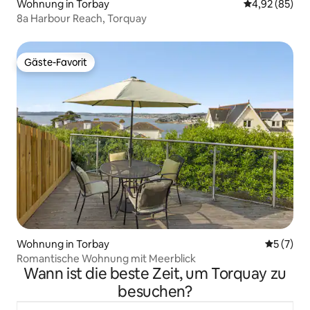
Wohnung in Torbay
Durchschnittl
4,92 (85)
8a Harbour Reach, Torquay
Gäste-Favorit
Gäste-Favorit
Wohnung in Torbay
Durchsch
5 (7)
Romantische Wohnung mit Meerblick
Wann ist die beste Zeit, um Torquay zu
besuchen?