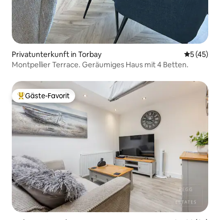
Privatunterkunft in Torbay
Durchschn
5 (45)
Montpellier Terrace. Geräumiges Haus mit 4 Betten.
Gäste-Favorit
Beliebter Gäste-Favorit.