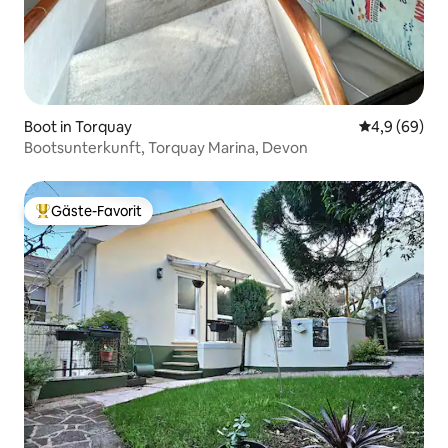
Boot in Torquay
Durchschnitt
4,9 (69)
Bootsunterkunft, Torquay Marina, Devon
Gäste-Favorit
Beliebter Gäste-Favorit.