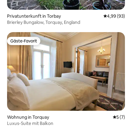
Privatunterkunft in Torbay
Durchschnittl
4,99 (93)
Brierley Bungalow, Torquay, England
Gäste-Favorit
Gäste-Favorit
Wohnung in Torquay
Durchsch
5 (7)
Luxus-Suite mit Balkon