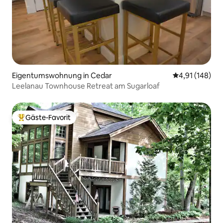
Eigentumswohnung in Cedar
Durchschnittl
4,91 (148)
Leelanau Townhouse Retreat am Sugarloaf
Gäste-Favorit
Beliebter Gäste-Favorit.