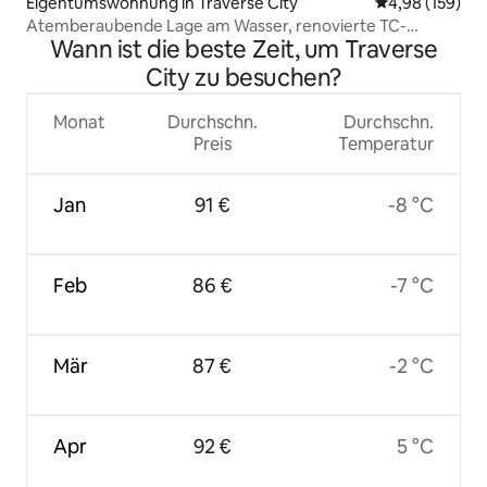
Eigentumswohnung in Traverse City
Durchschnittli
4,98 (159)
Atemberaubende Lage am Wasser, renovierte TC-
Wann ist die beste Zeit, um Traverse
Eigentumswohnung mit Pool!
City zu besuchen?
Monat
Durchschn.
Durchschn.
Preis
Temperatur
Jan
91 €
-8 °C
Feb
86 €
-7 °C
Mär
87 €
-2 °C
Apr
92 €
5 °C