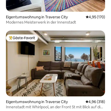
einem Wanderparadies! Wenn du dich
weiter hinauswagen möchtest, kannst
du dein Auto oder Uber oder Lyft oder
Eigentumswohnung in Traverse City
Durchschnittl
4,95 (170)
lokale Taxiunternehmen nutzen. Eine
BATA-Bushaltestelle befindet sich an der
Modernes Meisterwerk in der Innenstadt
Ecke. Ansonsten kannst du überall
spazieren gehen, auch zu
nahegelegenen Fahrrad- und
Gäste-Favorit
Beliebter Gäste-Favorit.
Kajakverleihen.
Eigentumswohnung in Traverse City
Durchschnittli
4,96 (318)
Innenstadt mit Whirlpool, an der Front St mit Blick auf die