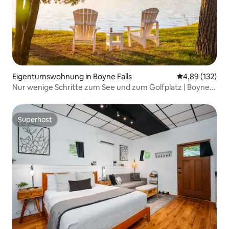
Eigentumswohnung in Boyne Falls
Durchschnittl
4,89 (132)
Nur wenige Schritte zum See und zum Golfplatz | Boyne
Resort | Hundefreundlich
Superhost
Superhost