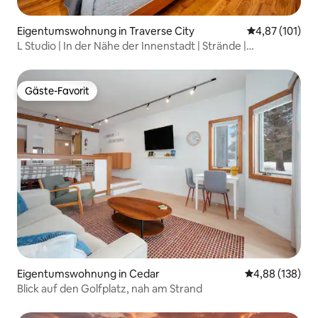
Eigentumswohnung in Traverse City
Durchschnittl
4,87 (101)
L Studio | In der Nähe der Innenstadt | Strände |
Weingüter.
Gäste-Favorit
Gäste-Favorit
Eigentumswohnung in Cedar
Durchschnittli
4,88 (138)
Blick auf den Golfplatz, nah am Strand