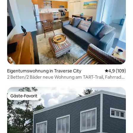
Eigentumswohnung in Traverse City
Durchschnitt
4,9 (109)
2 Betten/2 Bäder neue Wohnung am TART-Trail, Fahrrad
nach DWtn
Gäste-Favorit
Gäste-Favorit