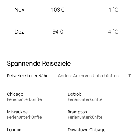
Nov
103 €
1 °C
Dez
94 €
-4 °C
Spannende Reiseziele
Reiseziele in der Nähe
Andere Arten von Unterkünften
To
Chicago
Detroit
Ferienunterkünfte
Ferienunterkünfte
Milwaukee
Brampton
Ferienunterkünfte
Ferienunterkünfte
London
Downtown Chicago