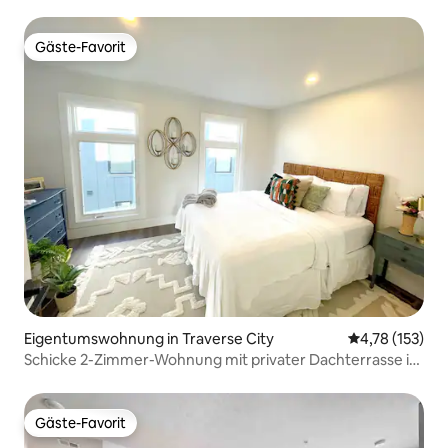
Bucht! 3
Gäste-Favorit
Gäste-Favorit
Eigentumswohnung in Traverse City
Durchschnittl
4,78 (153)
Schicke 2-Zimmer-Wohnung mit privater Dachterrasse in
TC
Gäste-Favorit
Gäste-Favorit