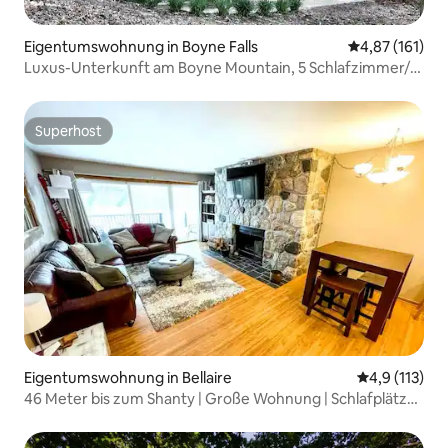
Eigentumswohnung in Boyne Falls
Durchschnittl
4,87 (161)
Luxus-Unterkunft am Boyne Mountain, 5 Schlafzimmer/4
Bäder
Superhost
Superhost
Eigentumswohnung in Bellaire
Durchschnitt
4,9 (113)
46 Meter bis zum Shanty | Große Wohnung | Schlafplätze
für 14