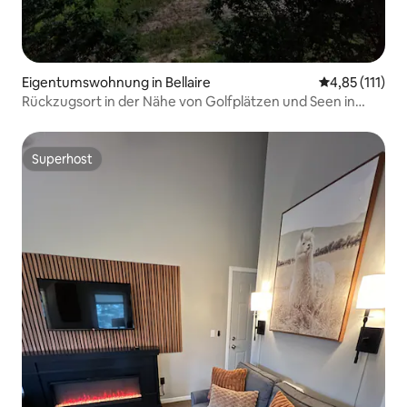
Eigentumswohnung in Bellaire
Durchschnittl
4,85 (111)
Rückzugsort in der Nähe von Golfplätzen und Seen in
Shanty Creek, Michigan – Loft mit 1 Schlafzimmer
Superhost
Superhost