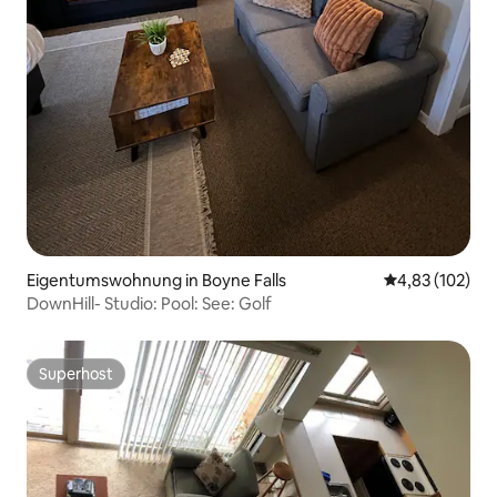
Eigentumswohnung in Boyne Falls
Durchschnittl
4,83 (102)
DownHill- Studio: Pool: See: Golf
Superhost
Superhost