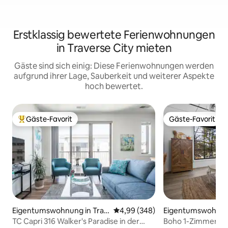
Erstklassig bewertete Ferienwohnungen
in Traverse City mieten
Gäste sind sich einig: Diese Ferienwohnungen werden
aufgrund ihrer Lage, Sauberkeit und weiterer Aspekte
hoch bewertet.
Gäste-Favorit
Gäste-Favorit
Beliebter Gäste-Favorit.
Gäste-Favorit
Eigentumswohnung in Trav
Durchschnittliche Bewertung: 4
4,99 (348)
Eigentumswohnung
erse City
rse City
TC Capri 316 Walker's Paradise in der
Boho 1-Zimmer-E