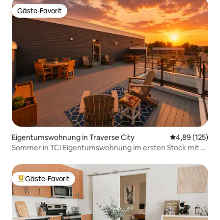
Gäste-Favorit
Gäste-Favorit
Eigentumswohnung in Traverse City
Durchschnittl
4,89 (125)
Sommer in TC! Eigentumswohnung im ersten Stock mit 2
Schlafzimmern und 2 Badezimmern!
Gäste-Favorit
Beliebter Gäste-Favorit.