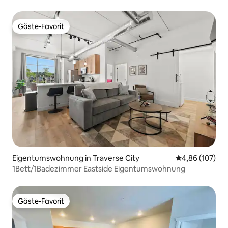
Gäste-Favorit
Gäste-Favorit
Eigentumswohnung in Traverse City
Durchschnittli
4,86 (107)
1Bett/1Badezimmer Eastside Eigentumswohnung
Gäste-Favorit
Gäste-Favorit