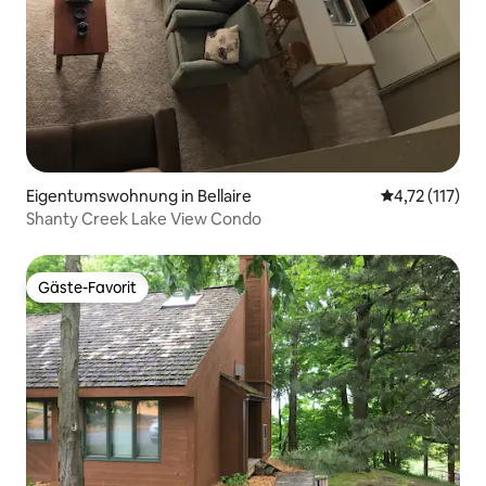
Eigentumswohnung in Bellaire
Durchschnittl
4,72 (117)
Shanty Creek Lake View Condo
Gäste-Favorit
Gäste-Favorit