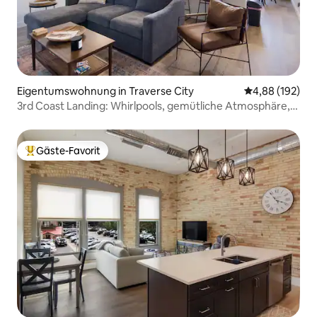
Eigentumswohnung in Traverse City
Durchschnittli
4,88 (192)
3rd Coast Landing: Whirlpools, gemütliche Atmosphäre,
Lage!
Gäste-Favorit
Beliebter Gäste-Favorit.