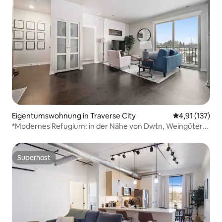
Eigentumswohnung in Traverse City
Durchschnittl
4,91 (137)
*Modernes Refugium: in der Nähe von Dwtn, Weingütern
& TART Trail*
Superhost
Superhost