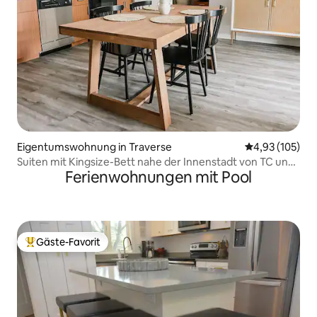
Eigentumswohnung in Traverse
Durchschnittl
4,93 (105)
Suiten mit Kingsize-Bett nahe der Innenstadt von TC und
Ferienwohnungen mit Pool
den Stränden
Gäste-Favorit
Beliebter Gäste-Favorit.