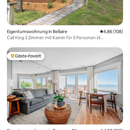
Eigentumswohnung in Bellaire
Durchschnittli
4,86 (108)
Cali King 2 Zimmer mit Kamin für 5 Personen (4
Erwachsene)
Gäste-Favorit
Beliebter Gäste-Favorit.