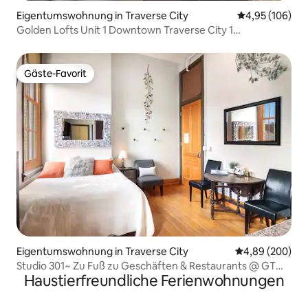
Eigentumswohnung in Traverse City
Durchschnittli
4,95 (106)
Golden Lofts Unit 1 Downtown Traverse City 1
Schlafzimmer/1 Badezimmer
Gäste-Favorit
Gäste-Favorit
Eigentumswohnung in Traverse City
Durchschnittli
4,89 (200)
Studio 301~ Zu Fuß zu Geschäften & Restaurants @ GT
Haustierfreundliche Ferienwohnungen
Commons