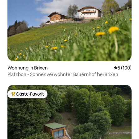
Wohnung in Brixen
Durchschnit
5 (100)
Platzbon - Sonnenverwöhnter Bauernhof bei Brixen
Gäste-Favorit
Beliebter Gäste-Favorit.