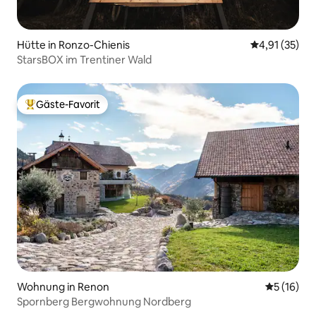
Hütte in Ronzo-Chienis
Durchschnitt
4,91 (35)
StarsBOX im Trentiner Wald
Gäste-Favorit
Beliebter Gäste-Favorit.
Wohnung in Renon
Durchschn
5 (16)
Spornberg Bergwohnung Nordberg