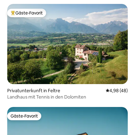
Gäste-Favorit
Beliebter Gäste-Favorit.
Privatunterkunft in Feltre
Durchschnittl
4,98 (48)
Landhaus mit Tennis in den Dolomiten
Gäste-Favorit
Gäste-Favorit