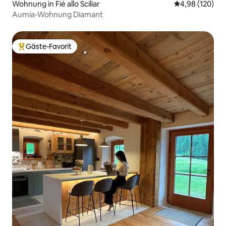
Wohnung in Fié allo Sciliar
Durchschnittli
4,98 (120)
Aumia-Wohnung Diamant
Gäste-Favorit
Beliebter Gäste-Favorit.