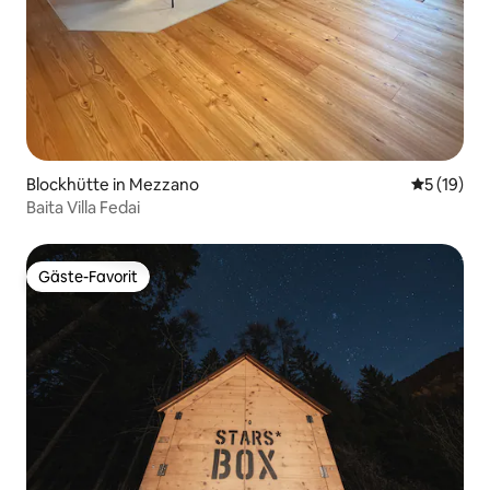
Blockhütte in Mezzano
Durchschn
5 (19)
Baita Villa Fedai
Gäste-Favorit
Gäste-Favorit