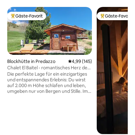
Gäste-Favorit
Gäste-Favorit
Beliebter Gäste-Favorit.
Beliebter Gäste-F
Blockhütte in Predazzo
Durchschnittliche Bewertung: 4
4,99 (145)
Chalet El Baitel - romantisches Herz der
Alpe Lusia
Die perfekte Lage für ein einzigartiges
und entspannendes Erlebnis: Du wirst
auf 2.000 m Höhe schlafen und leben,
umgeben nur von Bergen und Stille. Im
Chalet findest du alle Annehmlichkeiten
(Whirlpool, Sauna, Küchenzeile, LCD-
Fernseher) und von der Terrasse aus
kannst du den atemberaubenden Blick
auf die Lagorai-Kette und die Pale di San
Martino Group genießen. Es ist aus
duftendem Kiefernholz gefertigt und