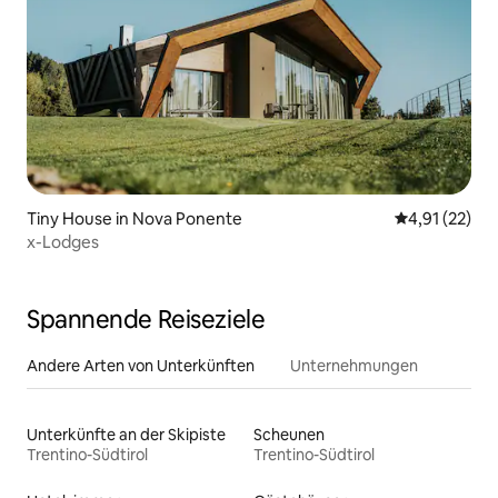
Tiny House in Nova Ponente
Durchschnitt
4,91 (22)
x-Lodges
Spannende Reiseziele
Andere Arten von Unterkünften
Unternehmungen
Unterkünfte an der Skipiste
Scheunen
Trentino-Südtirol
Trentino-Südtirol