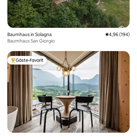
Baumhaus in Solagna
Durchschnittli
4,96 (194)
Baumhaus San Giorgio
Gäste-Favorit
Beliebter Gäste-Favorit.