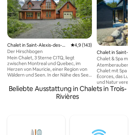
Chalet in Saint-Alexis-des-M
Durchschnittliche Bewertung: 
4,9 (143)
onts
Der Hirschbogen
Chalet in Saint-Al
Mein Chalet, 3 Sterne CITQ, liegt
Monts
Chalet & Spa mit Bl
zwischen Montreal und Quebec, im
Stil + Foyer + Kom
Atemberaubende 
Herzen von Mauricie, einer Region von
Chalet mit Spa am
Wäldern und Seen. In der Nähe des Sees
Écorces, das Luxu
Sacacomie und des Sees à l 'Eau Claire
und Natur vereint
mit Wassersportaktivitäten und
Beliebte Ausstattung in Chalets in Trois-
raffiniertes Chale
Wanderungen, Schneemobilfahren und
Fußbodenheizung
Rivières
Schlittenhunden. In der Nähe des
Innen-/Außenkamin
Naturschutzgebietes Mastigouche mit
Highspeed-WLAN. 
seinen Aktivitäten zum Wandern und
Entspannung garan
Angeln. 5 Minuten vom Zentrum von
komfortable Bett
Saint-Alexis-des Monts und seinen
Bettwäsche und 2
Geschäften entfernt. Ideal, um eine
Badezimmer. Genie
angenehme Zeit mit der Familie oder mit
Fensterfront von 2