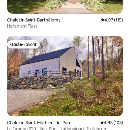
Chalet in Saint-Barthélemy
Durchschnittl
4,97 (119)
Hafen am Fluss
Gäste-Favorit
Gäste-Favorit
Chalet in Saint-Mathieu-du-Parc
Durchschnittl
4,95 (103)
La Grange 220 - Spa, Pool, Nationalpark, Skifahren