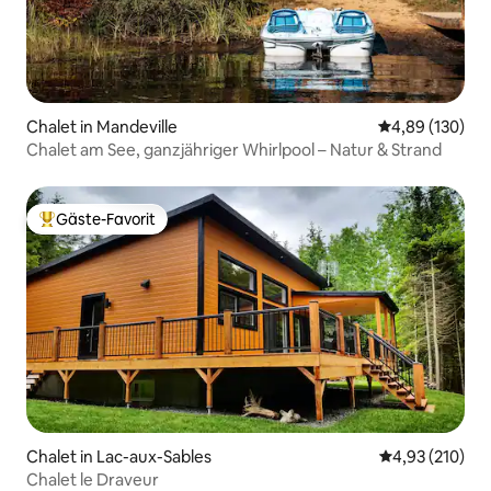
Chalet in Mandeville
Durchschnittli
4,89 (130)
Chalet am See, ganzjähriger Whirlpool – Natur & Strand
Gäste-Favorit
Beliebter Gäste-Favorit.
Chalet in Lac-aux-Sables
Durchschnittl
4,93 (210)
Chalet le Draveur