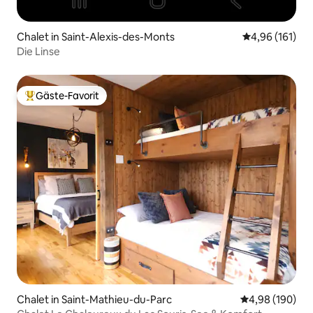
Chalet in Saint-Alexis-des-Monts
Durchschnittl
4,96 (161)
Die Linse
Gäste-Favorit
Beliebter Gäste-Favorit.
Chalet in Saint-Mathieu-du-Parc
Durchschnittli
4,98 (190)