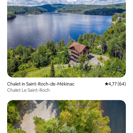
Chalet in Saint-Roch-de-Mékinac
Durchschnitt
4,77 (64)
Chalet Le Saint-Roch