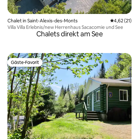
Chalet in Saint-Alexis-des-Monts
Durchschnitt
4,62 (21)
Villa Villa Erlebnis/new Herrenhaus Sacacomie und See
Chalets direkt am See
Gäste-Favorit
Gäste-Favorit