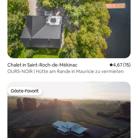
Chalet in Saint-Roch-de-Mékinac
Durchschnitt
4,67 (15)
OURS-NOIR | Hütte am Rande in Mauricie zu vermieten
Gäste-Favorit
Gäste-Favorit