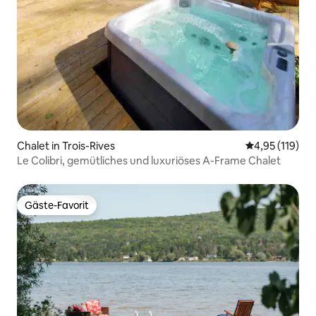
Chalet in Trois-Rives
Durchschnittl
4,95 (119)
Le Colibri, gemütliches und luxuriöses A-Frame Chalet
Gäste-Favorit
Gäste-Favorit