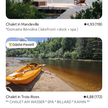
Chalet in Mandeville
Durchschnittl
4,93 (118)
*Domaine Bénoline ( lakefront +dock + spa )
Gäste-Favorit
Beliebter Gäste-Favorit.
Chalet in Trois-Rives
Durchschnittl
4,88 (172)
** CHALET AM WASSER * SPA * BILLARD * KAMIN **