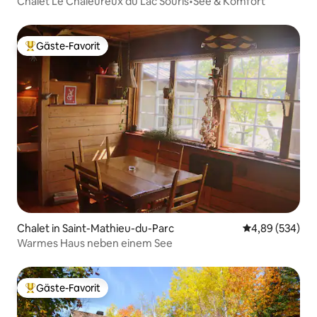
Chalet Le Chaleureux du Lac Souris•See & Komfort
Gäste-Favorit
Beliebter Gäste-Favorit.
Chalet in Saint-Mathieu-du-Parc
Durchschnittli
4,89 (534)
Warmes Haus neben einem See
Gäste-Favorit
Beliebter Gäste-Favorit.