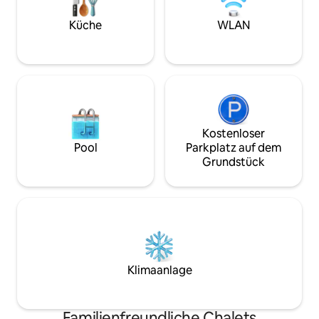
Freunden zu verbringen. Wifi mit Faser
Panoramablick auf
120
Wald bietet. In de
Küche
WLAN
und Wanderwege
Kostenloser
Pool
Parkplatz auf dem
Grundstück
Klimaanlage
Familienfreundliche Chalets