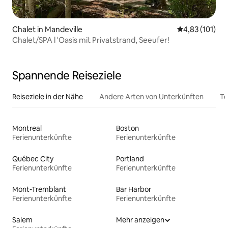
Chalet in Mandeville
Durchschnittl
4,83 (101)
Chalet/SPA l 'Oasis mit Privatstrand, Seeufer!
Spannende Reiseziele
Reiseziele in der Nähe
Andere Arten von Unterkünften
To
Montreal
Boston
Ferienunterkünfte
Ferienunterkünfte
Québec City
Portland
Ferienunterkünfte
Ferienunterkünfte
Mont-Tremblant
Bar Harbor
Ferienunterkünfte
Ferienunterkünfte
Salem
Mehr anzeigen