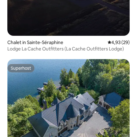
Chalet in Sainte-Séraphine
Durchschnittl
4,93 (29)
Lodge La Cache Outfitters (La Cache Outfitters Lodge)
Superhost
Superhost