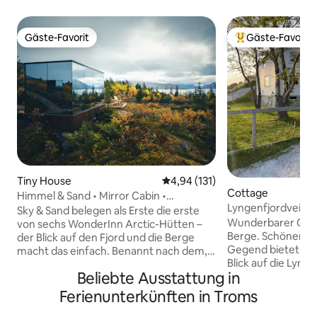
Gäste-Favorit
Gäste-Favorit
Gäste-Favorit
Beliebter Gäste-F
Tiny House
Durchschnittliche Bewertung: 4
4,94 (131)
Cottage
Himmel & Sand • Mirror Cabin •
Lyngenfjordveien
WonderInn Arctic
Sky & Sand belegen als Erste die erste
Wunderbarer Ort 
von sechs WonderInn Arctic-Hütten –
Berge. Schöner Ort
der Blick auf den Fjord und die Berge
Gegend bietet e
macht das einfach. Benannt nach dem,
Blick auf die Lyng
was es umgibt: der Himmel darüber, die
Beliebte Ausstattung in
Möglichkeiten, No
helle Küste des Kvæfjords darunter.
sehen, und Mitte
Spiegelglas reflektiert beides, wenn sich
Ferienunterkünften in Troms
Sommer. Es gibt g
das Licht ändert. Spiegelhütte für zwei
Wandermöglichkei