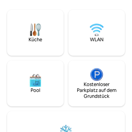
Personen: raumhohe Glasfront, private
der Unterkunft aus
Terrasse, Whirlpool, Aussicht vom Bett
den Berg Storhau
aus. Mit Blick auf den weitesten Himmel
Sorbmegáisá befin
– am besten für Polarlichter,
ebenfalls ganz in 
Mitternachtssonne. 20 Min. nach
Entfernung zu and
Harstad, 1 Std. nach Evenes. Sauna vor
Bergen. Holzofen-Sauna und Grillhütte.
Ort buchbar. Bettwäsche, Handtücher,
Bettwäsche wird ge
Küche
WLAN
Bademantel, Hausschuhe. Dachfenster,
Kinderreisebett, 
keine Verdunkelung – Schlafmaske.
erlaubt. Verfügb
Fahrräder.
Kostenloser
Pool
Parkplatz auf dem
Grundstück