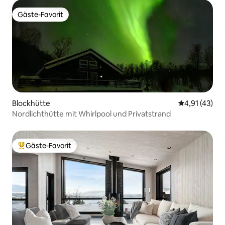
Gäste-Favorit
Gäste-Favorit
Blockhütte
Durchschnitt
4,91 (43)
Nordlichthütte mit Whirlpool und Privatstrand
Gäste-Favorit
Beliebter Gäste-Favorit.