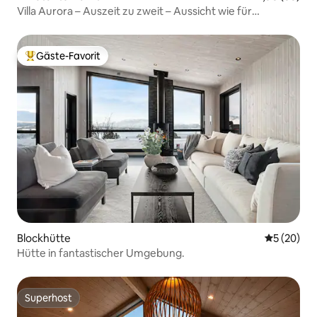
Villa Aurora – Auszeit zu zweit – Aussicht wie für
Instagram
Gäste-Favorit
Beliebter Gäste-Favorit.
Blockhütte
Durchschni
5 (20)
Hütte in fantastischer Umgebung.
Superhost
Superhost