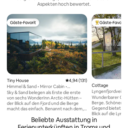
Aspekten hoch bewertet.
Gäste-Favorit
Gäste-Favorit
Gäste-Favorit
Beliebter Gäste-F
Tiny House
Durchschnittliche Bewertung: 4
4,94 (131)
Cottage
Himmel & Sand • Mirror Cabin •
Lyngenfjordveien
WonderInn Arctic
Sky & Sand belegen als Erste die erste
Wunderbarer Ort 
von sechs WonderInn Arctic-Hütten –
Berge. Schöner Ort
der Blick auf den Fjord und die Berge
Gegend bietet e
macht das einfach. Benannt nach dem,
Blick auf die Lyng
was es umgibt: der Himmel darüber, die
Beliebte Ausstattung in
Möglichkeiten, No
helle Küste des Kvæfjords darunter.
sehen, und Mitte
Spiegelglas reflektiert beides, wenn sich
Ferienunterkünften in Troms und