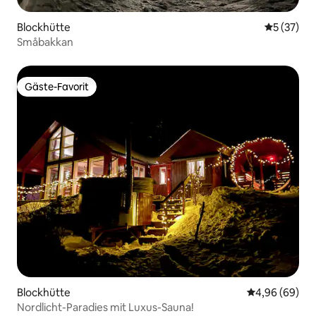
Blockhütte
Durchschn
5 (37)
Småbakkan
Gäste-Favorit
Gäste-Favorit
Blockhütte
Durchschnittl
4,96 (69)
Nordlicht-Paradies mit Luxus-Sauna!