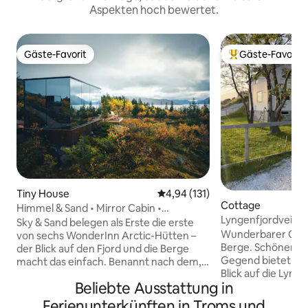
Aspekten hoch bewertet.
Gäste-Favorit
Gäste-Favorit
Gäste-Favorit
Beliebter Gäste-F
Tiny House
Durchschnittliche Bewertung: 4
4,94 (131)
Cottage
Himmel & Sand • Mirror Cabin •
Lyngenfjordveien
WonderInn Arctic
Sky & Sand belegen als Erste die erste
Wunderbarer Ort 
von sechs WonderInn Arctic-Hütten –
Berge. Schöner Ort
der Blick auf den Fjord und die Berge
Gegend bietet e
macht das einfach. Benannt nach dem,
Blick auf die Lyng
was es umgibt: der Himmel darüber, die
Beliebte Ausstattung in
Möglichkeiten, No
helle Küste des Kvæfjords darunter.
sehen, und Mitte
Spiegelglas reflektiert beides, wenn sich
Ferienunterkünften in Troms und