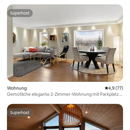
Superhost
Superhost
Wohnung
Durchschnit
4,9 (77)
Gemütliche elegante 2-Zimmer-Wohnung mit Parkplatz
und schöner Aussicht
Superhost
Superhost