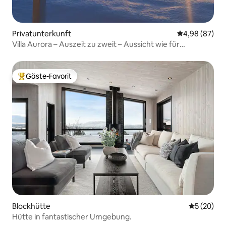
Privatunterkunft
Durchschnittl
4,98 (87)
Villa Aurora – Auszeit zu zweit – Aussicht wie für
Instagram
Gäste-Favorit
Beliebter Gäste-Favorit.
Blockhütte
Durchschni
5 (20)
Hütte in fantastischer Umgebung.