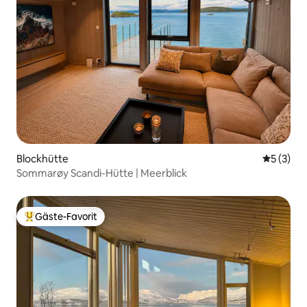
Blockhütte
Durchsch
5 (3)
Sommarøy Scandi-Hütte | Meerblick
Gäste-Favorit
Beliebter Gäste-Favorit.