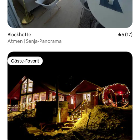
Blockhütte
Durchschn
5 (17)
Atmen | Senja-Panorama
Gäste-Favorit
Gäste-Favorit