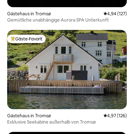
Gästehaus in Tromsø
Durchschnittl
4,94 (127)
Gemütliche unabhängige Aurora SPA Unterkunft
Gäste-Favorit
Beliebter Gäste-Favorit.
Gästehaus in Tromsø
Durchschnittl
4,97 (126)
Exklusive Seekabine außerhalb von Tromsø