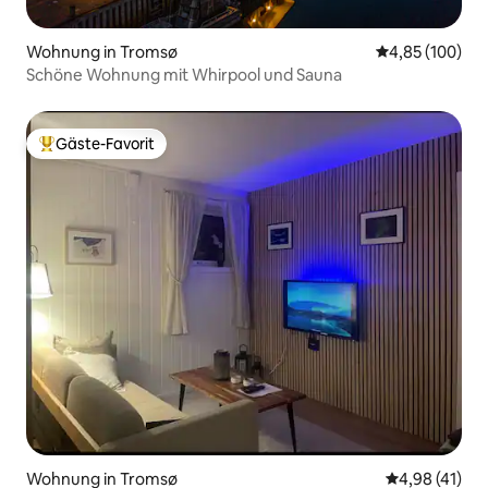
Wohnung in Tromsø
Durchschnittli
4,85 (100)
Schöne Wohnung mit Whirpool und Sauna
Gäste-Favorit
Beliebter Gäste-Favorit.
Wohnung in Tromsø
Durchschnitt
4,98 (41)