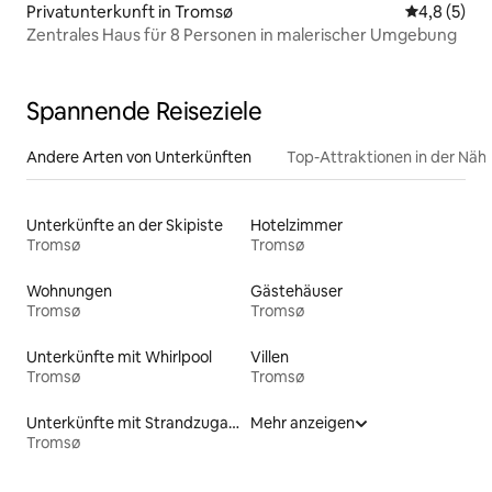
Privatunterkunft in Tromsø
Durchschni
4,8 (5)
Zentrales Haus für 8 Personen in malerischer Umgebung
Spannende Reiseziele
Andere Arten von Unterkünften
Top-Attraktionen in der Näh
Unterkünfte an der Skipiste
Hotelzimmer
Tromsø
Tromsø
Wohnungen
Gästehäuser
Tromsø
Tromsø
Unterkünfte mit Whirlpool
Villen
Tromsø
Tromsø
Unterkünfte mit Strandzugang
Mehr anzeigen
Tromsø