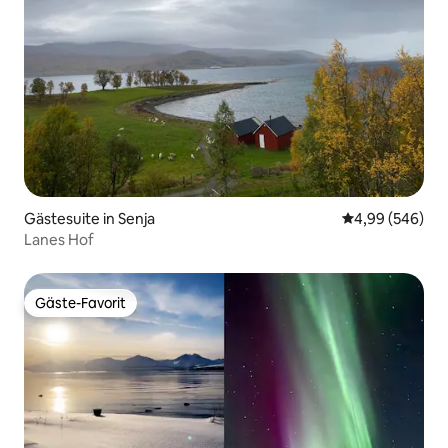
Gästesuite in Senja
Durchschnittli
4,99 (546)
Lanes Hof
Gäste-Favorit
Gäste-Favorit