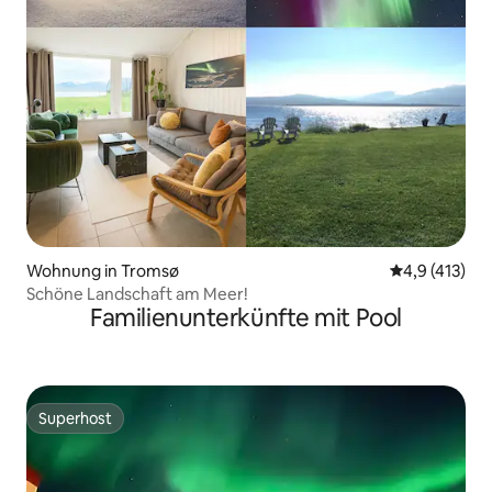
Wohnung in Tromsø
Durchschnitt
4,9 (413)
Schöne Landschaft am Meer!
Familienunterkünfte mit Pool
Superhost
Superhost