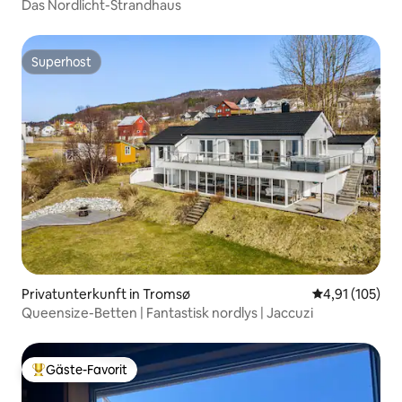
Das Nordlicht-Strandhaus
Superhost
Superhost
Privatunterkunft in Tromsø
Durchschnittl
4,91 (105)
Queensize-Betten | Fantastisk nordlys | Jaccuzi
Gäste-Favorit
Beliebter Gäste-Favorit.