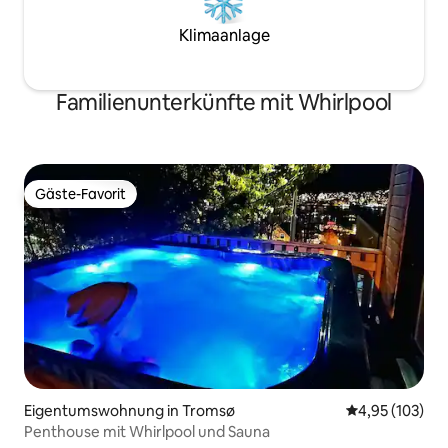
Klimaanlage
Familienunterkünfte mit Whirlpool
Gäste-Favorit
Gäste-Favorit
Eigentumswohnung in Tromsø
Durchschnittl
4,95 (103)
Penthouse mit Whirlpool und Sauna