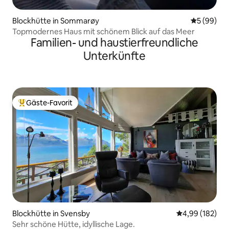
Blockhütte in Sommarøy
Durchschni
5 (99)
Topmodernes Haus mit schönem Blick auf das Meer
Familien- und haustierfreundliche
Unterkünfte
Gäste-Favorit
Beliebter Gäste-Favorit.
Blockhütte in Svensby
Durchschnittli
4,99 (182)
Sehr schöne Hütte, idyllische Lage.