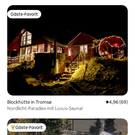
Gäste-Favorit
Gäste-Favorit
Blockhütte in Tromsø
Durchschnittl
4,96 (69)
Nordlicht-Paradies mit Luxus-Sauna!
Gäste-Favorit
Beliebter Gäste-Favorit.