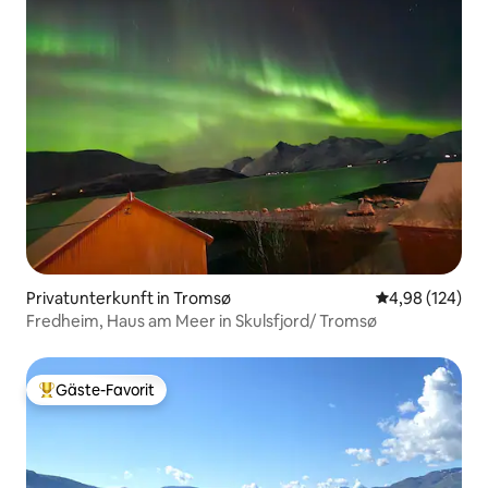
Privatunterkunft in Tromsø
Durchschnittli
4,98 (124)
Fredheim, Haus am Meer in Skulsfjord/ Tromsø
Gäste-Favorit
Beliebter Gäste-Favorit.