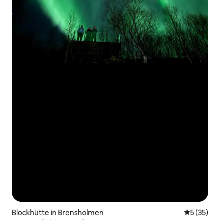
Blockhütte in Brensholmen
Durchschn
5 (35)