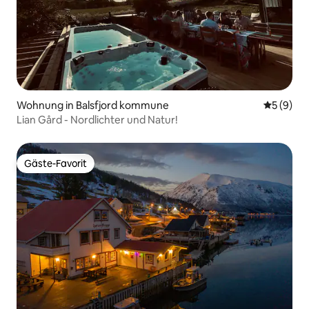
Wohnung in Balsfjord kommune
Durchschn
5 (9)
Lian Gård - Nordlichter und Natur!
Gäste-Favorit
Gäste-Favorit