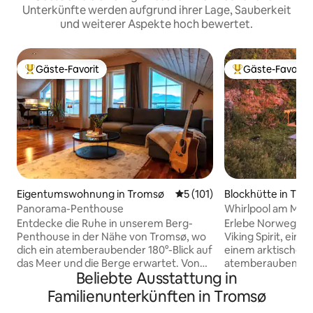
Unterkünfte werden aufgrund ihrer Lage, Sauberkeit
und weiterer Aspekte hoch bewertet.
Gäste-Favorit
Gäste-Favorit
Beliebter Gäste-Favorit.
Beliebter Gäste-F
Eigentumswohnung in Tromsø
Durchschnittliche Bewertung
5 (101)
Blockhütte in Tro
Panorama-Penthouse
Whirlpool am Me
Aussicht auf den F
Entdecke die Ruhe in unserem Berg-
Erlebe Norwegens
Penthouse in der Nähe von Tromsø, wo
Viking Spirit, eine
dich ein atemberaubender 180°-Blick auf
einem arktischen 
das Meer und die Berge erwartet. Von
atemberaubendem 
Beliebte Ausstattung in
zwei Balkonen aus kannst du die Aurora
Weitläufige Terr
bei einem warmen Getränk bewundern.
Fenster, die sich p
Familienunterkünften in Tromsø
Die Stadt ist nur 15 Minuten entfernt und
die Nordlichter eignen. YouTu