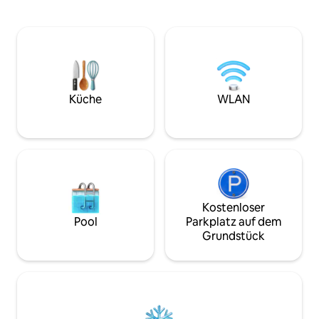
eine nahe gelegene Bushaltestelle
suche „@Northscap
bietet eine gute Erreichbarkeit. In der
Video-Tab -40 Minuten Fahrt von
Nähe von unberührten Stränden und
Tromsø entfernt - 
Bergpfaden, ideal für Naturliebhaber.
Ideal für den Rück
Genieße einen speziellen Arbeitsplatz
„Aurora Belt“ für e
mit Glasfaser-Internet und entspanne
die Nordlichter -
dich nach einem Tag voller Abenteuer
in der Nähe von 
mit internationalem Fernsehen. Dein
(Hundeschlittenfa
Küche
WLAN
perfektes arktisches Refugium
verbindet Komfort mit natürlicher
Pracht
Kostenloser
Pool
Parkplatz auf dem
Grundstück