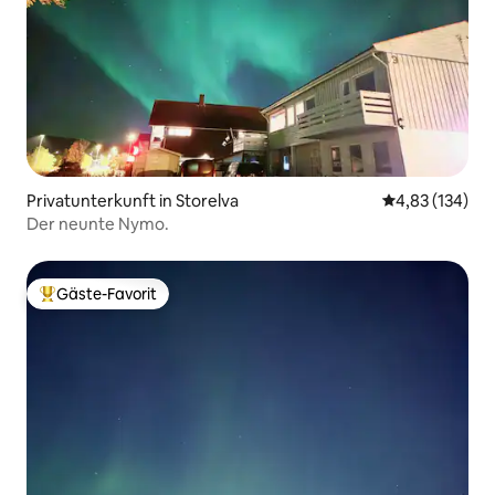
Privatunterkunft in Storelva
Durchschnittl
4,83 (134)
Der neunte Nymo.
Gäste-Favorit
Beliebter Gäste-Favorit.