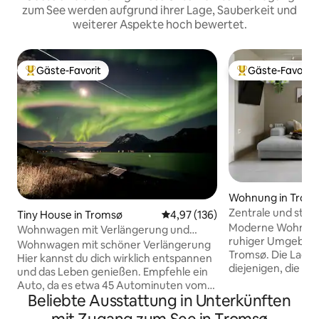
zum See werden aufgrund ihrer Lage, Sauberkeit und
weiterer Aspekte hoch bewertet.
Gäste-Favorit
Gäste-Favorit
Beliebter Gäste-Favorit.
Beliebter Gäste-F
Wohnung in Trom
Zentrale und stil
Tiny House in Tromsø
Durchschnittliche Bewertung: 4
4,97 (136)
Moderne Wohnung
Wohnwagen mit Verlängerung und
ruhiger Umgebung
atemberaubender Aussicht
Wohnwagen mit schöner Verlängerung
Tromsø. Die Lage i
Hier kannst du dich wirklich entspannen
diejenigen, die zu
und das Leben genießen. Empfehle ein
und zu anderen S
Auto, da es etwa 45 Autominuten vom
gehen möchten, d
Beliebte Ausstattung in Unterkünften
Stadtzentrum von Drumø und 20
bieten kann. Die Wohnung verfügt über
Autominuten vom nächsten Geschäft