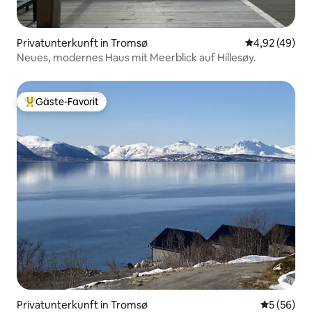
Privatunterkunft in Tromsø
Durchschnittl
4,92 (49)
Neues, modernes Haus mit Meerblick auf Hillesøy.
Gäste-Favorit
Beliebter Gäste-Favorit.
Privatunterkunft in Tromsø
Durchschni
5 (56)