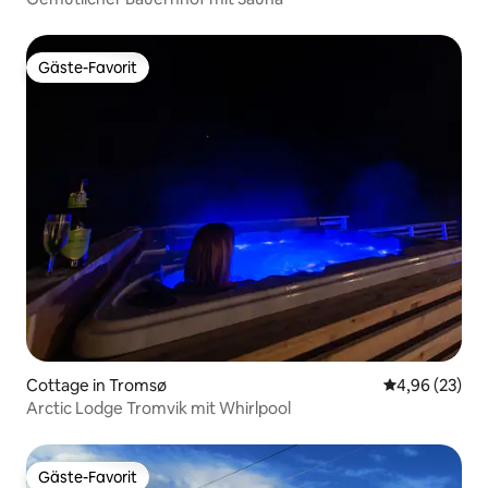
Gäste-Favorit
Gäste-Favorit
Cottage in Tromsø
Durchschnittl
4,96 (23)
Arctic Lodge Tromvik mit Whirlpool
Gäste-Favorit
Gäste-Favorit