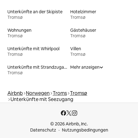
Unterkünfte an der Skipiste
Hotelzimmer
Tromsø
Tromsø
Wohnungen
Gästehäuser
Tromsø
Tromsø
Unterkünfte mit Whirlpool
Villen
Tromsø
Tromsø
Unterkünfte mit Strandzugang
Mehr anzeigen
Tromsø
Airbnb
Norwegen
Troms
Tromsø
Unterkünfte mit Seezugang
© 2026 Airbnb, Inc.
Datenschutz
Nutzungsbedingungen