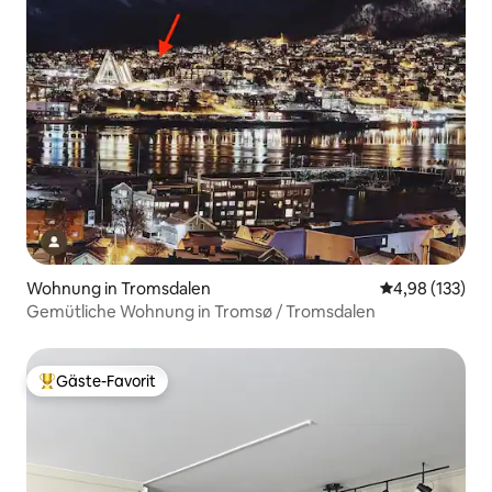
Wohnung in Tromsdalen
Durchschnittl
4,98 (133)
Gemütliche Wohnung in Tromsø / Tromsdalen
Gäste-Favorit
Beliebter Gäste-Favorit.