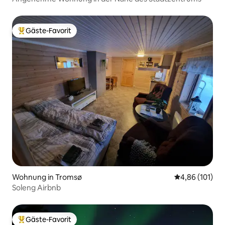
Gäste-Favorit
Beliebter Gäste-Favorit.
Wohnung in Tromsø
Durchschnittl
4,86 (101)
Soleng Airbnb
Gäste-Favorit
Beliebter Gäste-Favorit.