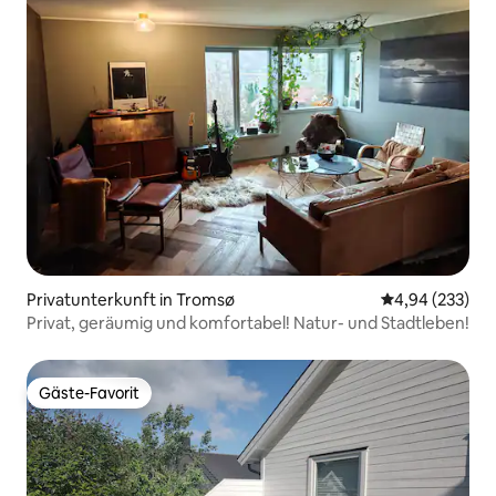
Privatunterkunft in Tromsø
Durchschnittli
4,94 (233)
Privat, geräumig und komfortabel! Natur- und Stadtleben!
Gäste-Favorit
Gäste-Favorit