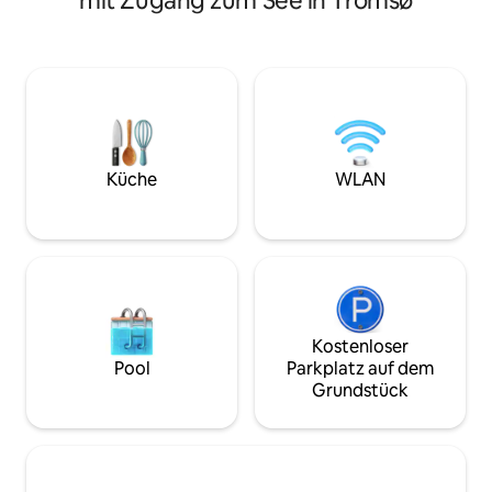
mit Zugang zum See in Tromsø
eine Heizung auf a
entfernt ist Genieße das Meer und finde
ausgestattete Kü
Ruhe an diesem einzigartigen Ort mit
Essbereich, der pe
gutem Meerblick Nordlichter können
Abendessen zu ge
vom Bett und draußen genossen
Badezimmer ist ge
werden, wenn das Wetter es zulässt
Waschmaschine au
Feuerstelle draußen mit
Wohnzimmer ist luf
atemberaubender Aussicht Im Wagen
Es ist auch möglic
gibt es eine Toilette , einen Kühlschrank ,
eine Wickelauflage
ein Restaurant , einen Wasserkocher
Küche
WLAN
und Mulihet zum Kochen. Wunderbares
Wandergelände
Kostenloser
Pool
Parkplatz auf dem
Grundstück