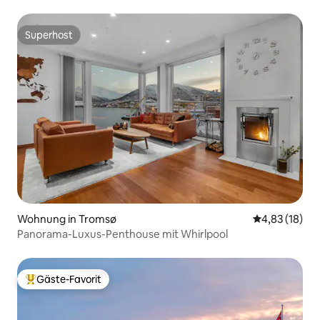
Lage
Superhost
Superhost
Wohnung in Tromsø
Durchschnitt
4,83 (18)
Panorama-Luxus-Penthouse mit Whirlpool
Gäste-Favorit
Beliebter Gäste-Favorit.