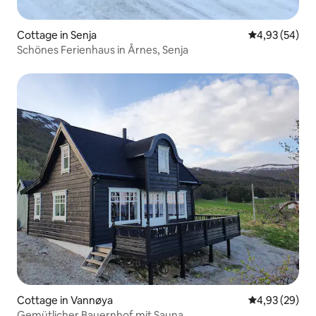
Cottage in Senja
Durchschnittl
4,93 (54)
Schönes Ferienhaus in Årnes, Senja
Cottage in Vannøya
Durchschnittl
4,93 (29)
Gemütlicher Bauernhof mit Sauna