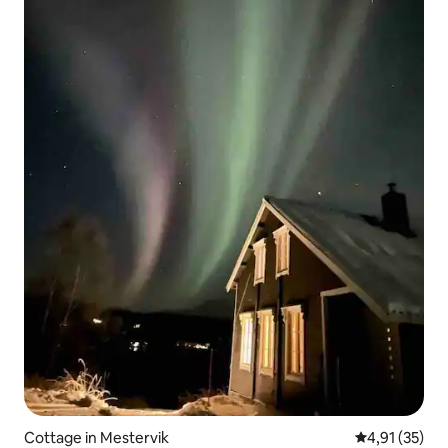
Cottage in Mestervik
Durchschnitt
4,91 (35)