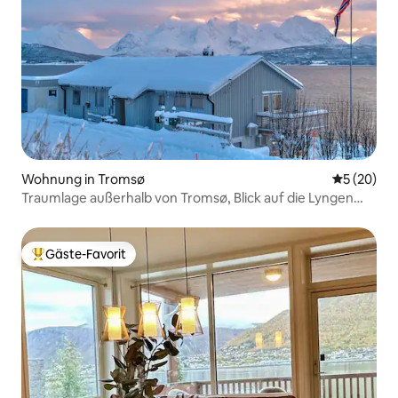
Wohnung in Tromsø
Durchschni
5 (20)
Traumlage außerhalb von Tromsø, Blick auf die Lyngen
Alpen!
Gäste-Favorit
Beliebter Gäste-Favorit.