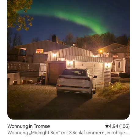
Wohnung in Tromsø
Durchschnittli
4,94 (106)
Wohnung „Midnight Sun“ mit 3 Schlafzimmern, in ruhiger