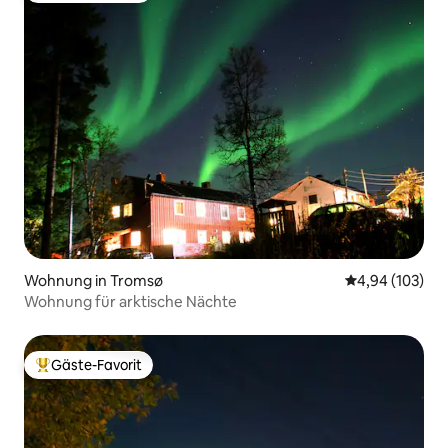
Wohnung in Tromsø
Durchschnittli
4,94 (103)
Wohnung für arktische Nächte
Gäste-Favorit
Beliebter Gäste-Favorit.