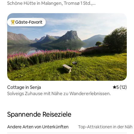
Schöne Hütte in Malangen, Tromsø 1 Std.,
Nordlichter/Wanderung
Gäste-Favorit
Beliebter Gäste-Favorit.
Cottage in Senja
Durchschn
5 (12)
Solveigs Zuhause mit Nähe zu Wandererlebnissen.
Spannende Reiseziele
Andere Arten von Unterkünften
Top-Attraktionen in der Näh