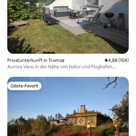
Privatunterkunft in Tromsø
Durchschnittli
4,88 (104)
Aurora View, in der Nähe von Natur und Flughafen,
kostenlose Parkplätze
Gäste-Favorit
Gäste-Favorit