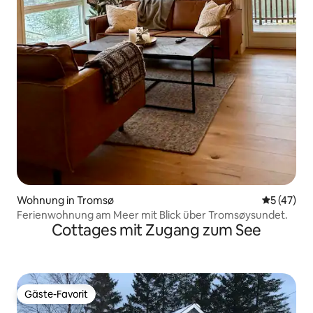
Wohnung in Tromsø
Durchschn
5 (47)
Ferienwohnung am Meer mit Blick über Tromsøysundet.
Cottages mit Zugang zum See
Gäste-Favorit
Gäste-Favorit