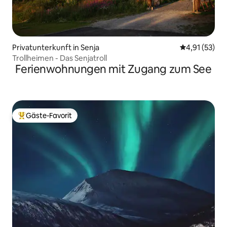
Privatunterkunft in Senja
Durchschnitt
4,91 (53)
Trollheimen - Das Senjatroll
Ferienwohnungen mit Zugang zum See
Gäste-Favorit
Beliebter Gäste-Favorit.