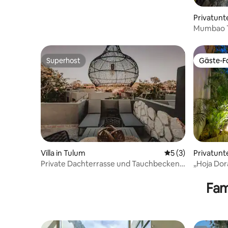
Privatunt
Mumbao T
Superhost
Gäste-Fa
Superhost
Gäste-Fa
Villa in Tulum
Durchschnittliche
5 (3)
Privatunt
Private Dachterrasse und Tauchbecken |
„Hoja Dor
Luxuriöses Siwa Élevé
@BlueDe
Fam