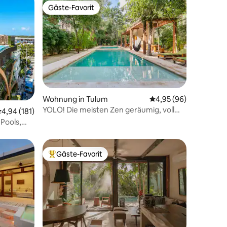
Gäste-Favorit
Gäste-Favorit
Wohnung in Tulum
Durchschnittliche Be
4,95 (96)
YOLO! Die meisten Zen geräumig, voll
59 Bewertungen
urchschnittliche Bewertung: 4,94 von 5, 181 Bewertungen
4,94 (181)
ausgestattet La Veleta
 Pools,
Gäste-Favorit
Beliebter Gäste-Favorit.