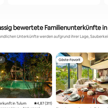
assig bewertete Familienunterkünfte i
reundlichen Unterkünfte werden aufgrund ihrer Lage, Sauberk
st
Gäste-Favorit
st
Gäste-Favorit
erkunft in Tulum
Durchschnittliche Bewertung: 4,87 von 5, 3
4,87 (311)