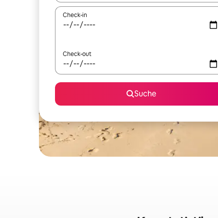
Check-in
Check-out
Suche