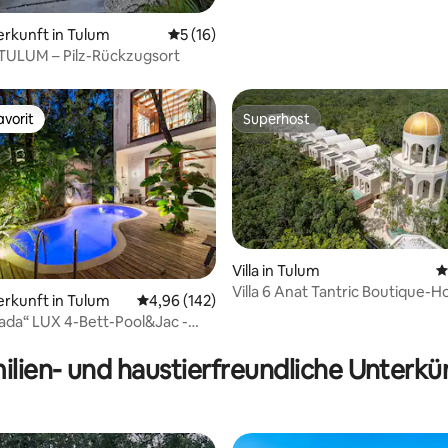
erkunft in Tulum
Durchschnittliche Bewertung: 5 von 5, 
5 (16)
ULUM – Pilz-Rückzugsort
vorit
Superhost
vorit
Superhost
Villa in Tulum
D
Villa 6 Anat Tantric Boutique-H
 Bewertung: 5 von 5, 3 Bewertungen
erkunft in Tulum
Durchschnittliche Bewertung: 4,96 von 5, 1
4,96 (142)
ada“ LUX 4-Bett-Pool&Jac -
erTulum
ilien- und haustierfreundliche Unterkü