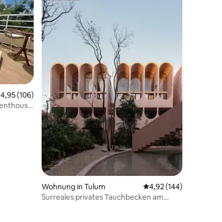
urchschnittliche Bewertung: 4,95 von 5, 106 Bewertungen
4,95 (106)
Penthouse
Wohnung in Tulum
Durchschnittliche Bew
4,92 (144)
Surreales privates Tauchbecken am
Tempel @babel.tulum