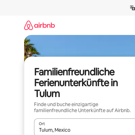
Zu
Inhalten
springen
Familienfreundliche
Ferienunterkünfte in
Tulum
Finde und buche einzigartige
familienfreundliche Unterkünfte auf Airbnb.
Ort
Wenn Ergebnisse verfügbar sind, navigiere mit d