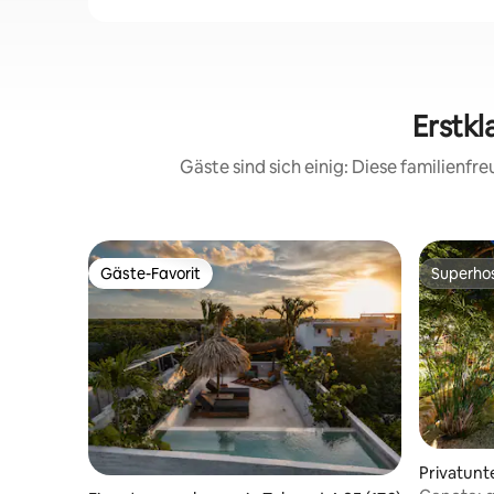
Erstkl
Gäste sind sich einig: Diese familienf
Gäste-Favorit
Superho
Gäste-Favorit
Superho
Privatunt