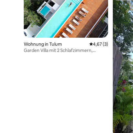
Wohnung in Tulum
Durchschnittliche Be
4,67 (3)
Garden Villa mit 2 Schlafzimmern,
privatem Pool, schnellem WLAN