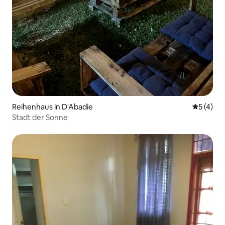
Reihenhaus in D'Abadie
Durchsch
5 (4)
Stadt der Sonne