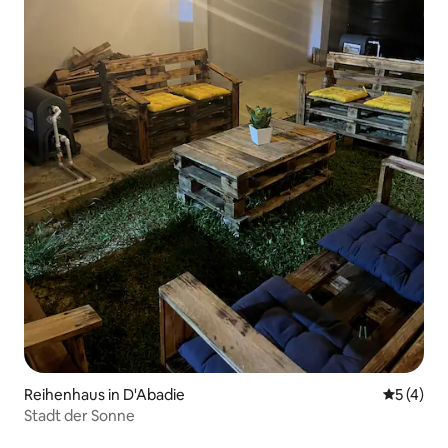
Reihenhaus in D'Abadie
Durchsch
5 (4)
Stadt der Sonne