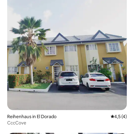
Reihenhaus in El Dorado
Durchschni
4,5 (4)
CccCove