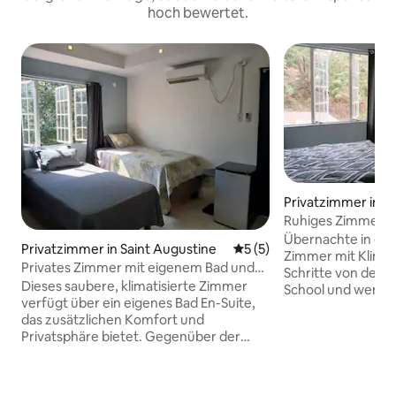
hoch bewertet.
Privatzimmer in Sa
ne
Ruhiges Zimmer m
WLAN in der Nähe
Übernachte in ein
Privatzimmer in Saint Augustine
Durchschnittliche Bewertu
5 (5)
UWI SPEC
Zimmer mit Klimaa
Privates Zimmer mit eigenem Bad und
Schritte von der
Klimaanlage in der Nähe von Hugh
Dieses saubere, klimatisierte Zimmer
School und wenig
Wooding / UWI
verfügt über ein eigenes Bad En-Suite,
St. Augustine entfernt ist. D
das zusätzlichen Komfort und
ruhige Unterkunft i
Privatsphäre bietet. Gegenüber der
Studenten, Mitarbe
Hugh Wooding Law School und nur ein
die zu Besuch sind
paar Minuten von der UWI St. Augustine
komfortables Bett
und der UWI SPEC entfernt. Ideal für
Gemeinschaftsbad