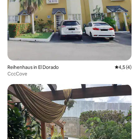
Reihenhaus in El Dorado
Durchschni
4,5 (4)
CccCove