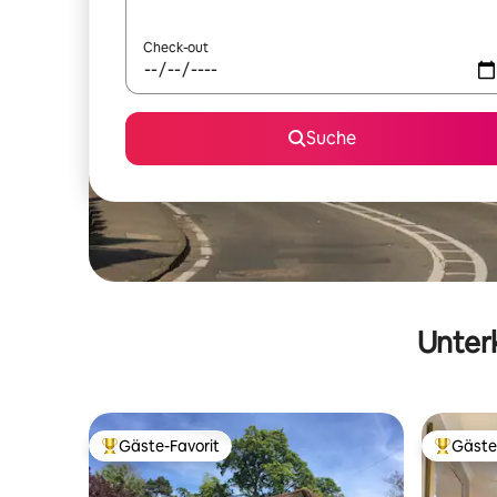
Check-out
Suche
Unterk
Gäste-Favorit
Gäste
Beliebter Gäste-Favorit.
Beliebte