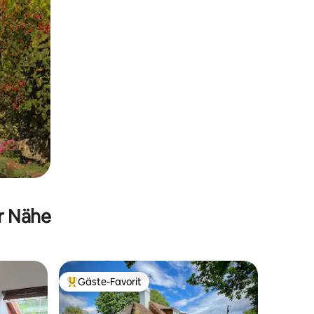
er Nähe
Gäste-Favorit
Beliebter Gäste-Favorit.