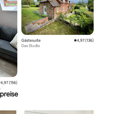
83 Bewertungen
Gästesuite
Durchschnittliche Bew
4,97 (136)
Das Studio
urchschnittliche Bewertung: 4,97 von 5, 156 Bewertungen
4,97 (156)
preise
dem