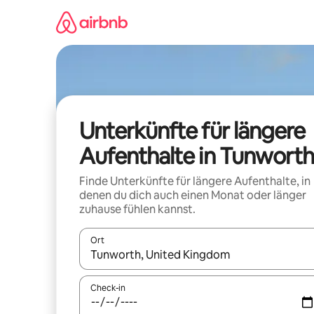
Zu
Inhalten
springen
Unterkünfte für längere
Aufenthalte in Tunworth
Finde Unterkünfte für längere Aufenthalte, in
denen du dich auch einen Monat oder länger
zuhause fühlen kannst.
Ort
Wenn Ergebnisse verfügbar sind, navigiere mit d
Check-in