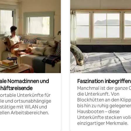
tale Nomad:innen und
Faszination inbegriffen
häftsreisende
Manchmal ist der ganze 
die Unterkunft. Von
rtable Unterkünfte für
Blockhütten an den Klip
ble und ortsunabhängige
bis hin zu ruhig gelegene
fstätige mit WLAN und
Hausbooten – diese
ellen Arbeitsbereichen.
Unterkünfte stecken voll
einzigartiger Merkmale.