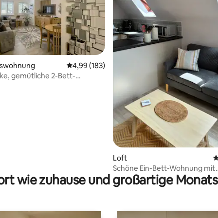
mswohnung
Durchschnittliche Bewertung: 4,99 von 5, 1
4,99 (183)
ke, gemütliche 2-Bett-
rtung: 4,86 von 5, 274 Bewertungen
it Privatparkplatz
Loft
D
Schöne Ein-Bett-Wohnung mit
rt wie zuhause und großartige Monats
kostenlosen Parkplätzen auf 
Grundstück