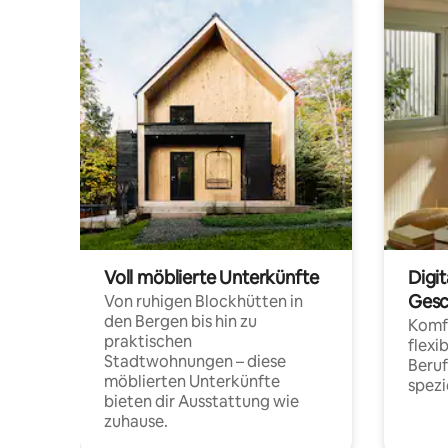
Voll möblierte Unterkünfte
Digi
Gesc
Von ruhigen Blockhütten in
den Bergen bis hin zu
Komfo
praktischen
flexi
Stadtwohnungen – diese
Beru
möblierten Unterkünfte
spezi
bieten dir Ausstattung wie
zuhause.