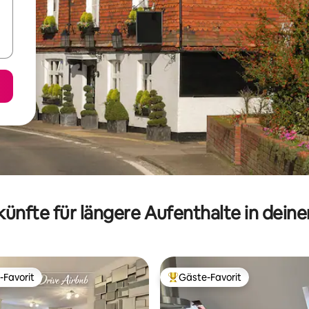
ünfte für längere Aufenthalte in dein
-Favorit
Gäste-Favorit
r Gäste-Favorit.
Beliebter Gäste-Favorit.