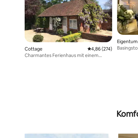
Eigentu
Basingsto
Cottage
Durchschnittliche Bewe
4,86 (274)
Wohnung m
Charmantes Ferienhaus mit einem
Schlafzimmer
Komfo