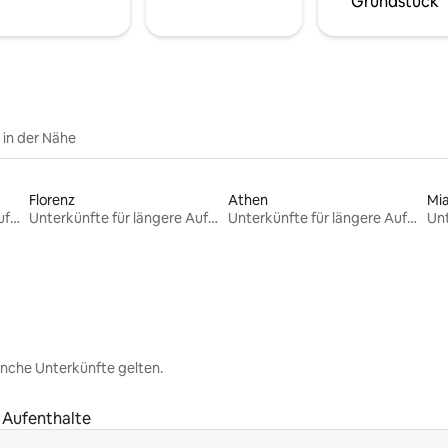
Grundstück
e in der Nähe
Florenz
Athen
Mi
Unterkünfte für längere Aufenthalte
Unterkünfte für längere Aufenthalte
Unterkünfte für längere Aufenthalte
nche Unterkünfte gelten.
 Aufenthalte