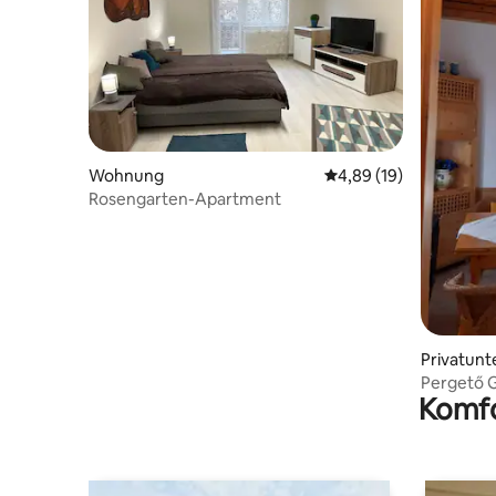
Wohnung
Durchschnittliche Bew
4,89 (19)
Rosengarten-Apartment
Privatunt
Pergető 
Komfo