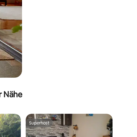
er Nähe
Superhost
Superhost