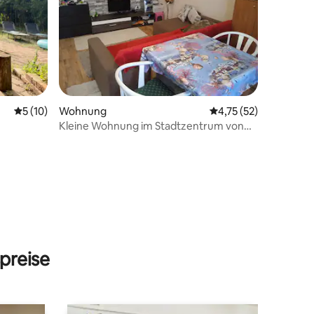
Durchschnittliche Bewertung: 5 von 5, 10 Bewertungen
5 (10)
Wohnung
Durchschnittliche Be
4,75 (52)
Kleine Wohnung im Stadtzentrum von
Szolnok.
 4 Bewertungen
preise