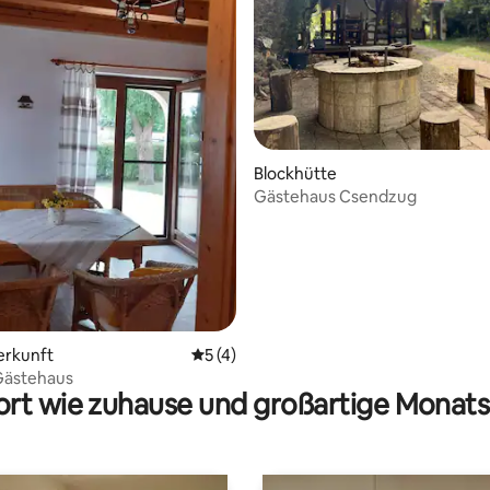
ertung: 4,89 von 5, 19 Bewertungen
Blockhütte
Gästehaus Csendzug
erkunft
Durchschnittliche Bewertung: 5 von 5,
5 (4)
Gästehaus
rt wie zuhause und großartige Monats