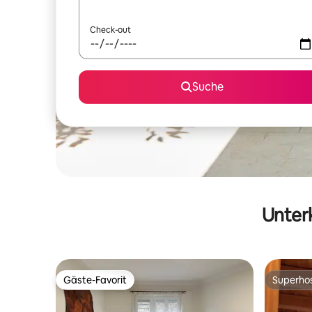
Check-out
Suche
Unterk
Gäste-Favorit
Superho
Gäste-Favorit
Superho