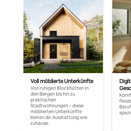
Voll möblierte Unterkünfte
Digi
Gesc
Von ruhigen Blockhütten in
den Bergen bis hin zu
Komfo
praktischen
flexi
Stadtwohnungen – diese
Beru
möblierten Unterkünfte
spezi
bieten dir Ausstattung wie
zuhause.