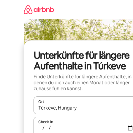
Zu
Inhalten
springen
Unterkünfte für längere
Aufenthalte in Túrkeve
Finde Unterkünfte für längere Aufenthalte, in
denen du dich auch einen Monat oder länger
zuhause fühlen kannst.
Ort
Wenn Ergebnisse verfügbar sind, navigiere mit d
Check-in