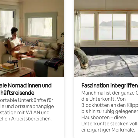
tale Nomad:innen und
Faszination inbegriffen
häftsreisende
Manchmal ist der ganze 
die Unterkunft. Von
rtable Unterkünfte für
Blockhütten an den Klip
ble und ortsunabhängige
bis hin zu ruhig gelegene
fstätige mit WLAN und
Hausbooten – diese
ellen Arbeitsbereichen.
Unterkünfte stecken voll
einzigartiger Merkmale.